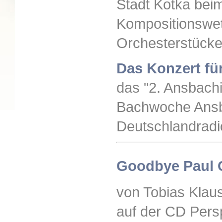
Stadt Kotka beim
Kompositionswet
Orchesterstück
Das Konzert für
das "2. Ansbachi
Bachwoche Ansb
Deutschlandradi
Goodbye Paul 
von Tobias Klau
auf der CD Persp