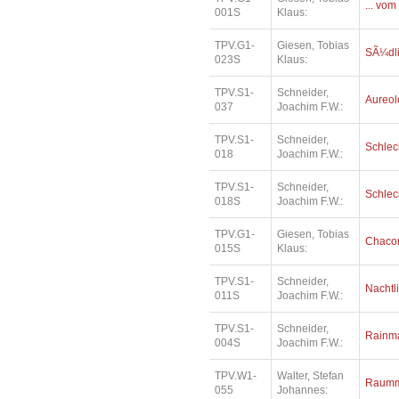
... vom
001S
Klaus:
TPV.G1-
Giesen, Tobias
SÃ¼dl
023S
Klaus:
TPV.S1-
Schneider,
Aureol
037
Joachim F.W.:
TPV.S1-
Schneider,
Schlec
018
Joachim F.W.:
TPV.S1-
Schneider,
Schlec
018S
Joachim F.W.:
TPV.G1-
Giesen, Tobias
Chaco
015S
Klaus:
TPV.S1-
Schneider,
Nachtl
011S
Joachim F.W.:
TPV.S1-
Schneider,
Rainm
004S
Joachim F.W.:
TPV.W1-
Walter, Stefan
Raumm
055
Johannes: