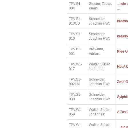
TPV.G1-
Giesen, Tobias
... wi
004
Klaus:
...
TPV.S1-
Schneider,
breath
010CD
Joachim F.W.:
TPV.S1-
Schneider,
breath
010
Joachim F.W.:
TPV.B2-
BlÃ¼mm,
Klee 
001
Adrian:
TPV.W1-
Walter, Stefan
Not A 
017
Johannes:
TPV.S1-
Schneider,
Zwei O
002LM
Joachim F.W.:
TPV.S1-
Schneider,
Sylphi
030
Joachim F.W.:
TPV.W1-
Walter, Stefan
A 70s 
059
Johannes:
TPV.W1-
Walter, Stefan
... ein