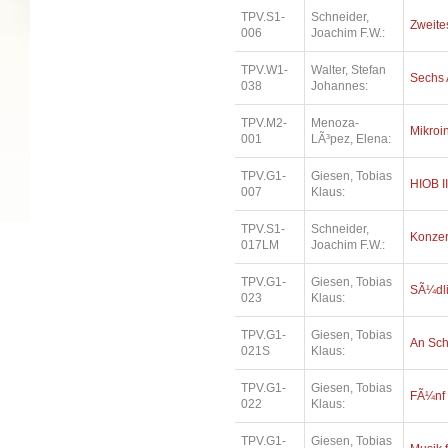
TPV.S1-
Schneider,
Zweites
006
Joachim F.W.:
TPV.W1-
Walter, Stefan
Sechs 
038
Johannes:
TPV.M2-
Menoza-
Mikroi
001
LÃ³pez, Elena:
TPV.G1-
Giesen, Tobias
HIOB II
007
Klaus:
TPV.S1-
Schneider,
Konzer
017LM
Joachim F.W.:
TPV.G1-
Giesen, Tobias
SÃ¼dl
023
Klaus:
TPV.G1-
Giesen, Tobias
An Sc
021S
Klaus:
TPV.G1-
Giesen, Tobias
FÃ¼nf
022
Klaus:
TPV.G1-
Giesen, Tobias