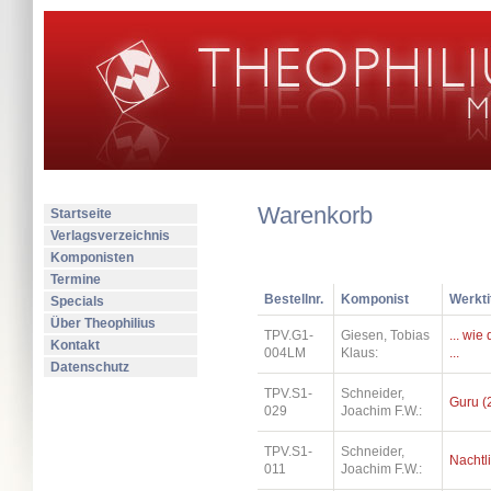
Warenkorb
Startseite
Verlagsverzeichnis
Komponisten
Termine
Bestellnr.
Komponist
Werkti
Specials
Über Theophilius
TPV.G1-
Giesen, Tobias
... wi
Kontakt
004LM
Klaus:
...
Datenschutz
TPV.S1-
Schneider,
Guru (
029
Joachim F.W.:
TPV.S1-
Schneider,
Nachtl
011
Joachim F.W.: