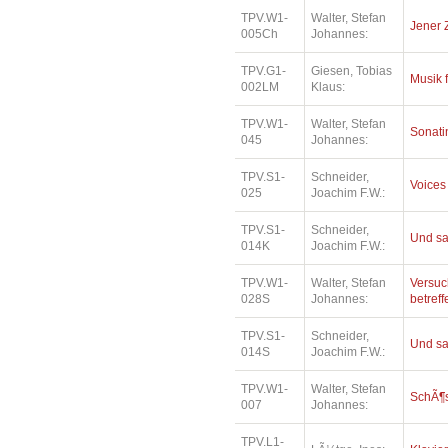
TPV.W1-
Walter, Stefan
Jener 
005Ch
Johannes:
TPV.G1-
Giesen, Tobias
Musik 
002LM
Klaus:
TPV.W1-
Walter, Stefan
Sonatin
045
Johannes:
TPV.S1-
Schneider,
Voices
025
Joachim F.W.:
TPV.S1-
Schneider,
Und sa
014K
Joachim F.W.:
TPV.W1-
Walter, Stefan
Versuc
028S
Johannes:
betref
TPV.S1-
Schneider,
Und sa
014S
Joachim F.W.:
TPV.W1-
Walter, Stefan
SchÃ¶
007
Johannes:
TPV.L1-