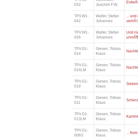
ErdwÃ¤
032
Joachim F.W.:
TPV.W1-
Walter, Stefan
... un
042
Johannes:
verhÃ¼
TPV.W1-
Walter, Stefan
Und ni
026
Johannes:
unmÃ¶
TPV.G1-
Giesen, Tobias
Nacht
014
Klaus:
TPV.G1-
Giesen, Tobias
Nacht
014LM
Klaus:
TPV.G1-
Giesen, Tobias
Siebe
019
Klaus:
TPV.G1-
Giesen, Tobias
Scher
011
Klaus:
TPV.G1-
Giesen, Tobias
Kamme
013LM
Klaus:
TPV.G1-
Giesen, Tobias
... fro
006S
Klaus: