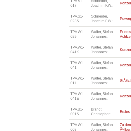
TPV.S1-
Schneider,
Konzer
017
Joachim F.W.:
TPV.S1-
Schneider,
Power
023S
Joachim F.W.:
TPV.W1-
Walter, Stefan
Er ents
029
Johannes:
Achtz
TPV.W1-
Walter, Stefan
Konzer
041K
Johannes:
TPV.W1-
Walter, Stefan
Konzer
041
Johannes:
TPV.W1-
Walter, Stefan
GlÃ¼ck
011
Johannes:
TPV.W1-
Walter, Stefan
Konzer
041E
Johannes:
TPV.B1-
Brandt,
Erstes
001S
Christopher:
TPV.W1-
Walter, Stefan
Zu den
003
Johannes:
Ã¼bera