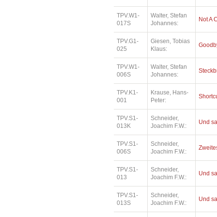
TPV.W1-
Walter, Stefan
Not A 
017S
Johannes:
TPV.G1-
Giesen, Tobias
Goodby
025
Klaus:
TPV.W1-
Walter, Stefan
Steckb
006S
Johannes:
TPV.K1-
Krause, Hans-
Shortc
001
Peter:
TPV.S1-
Schneider,
Und sa
013K
Joachim F.W.:
TPV.S1-
Schneider,
Zweites
006S
Joachim F.W.:
TPV.S1-
Schneider,
Und sa
013
Joachim F.W.:
TPV.S1-
Schneider,
Und sa
013S
Joachim F.W.: