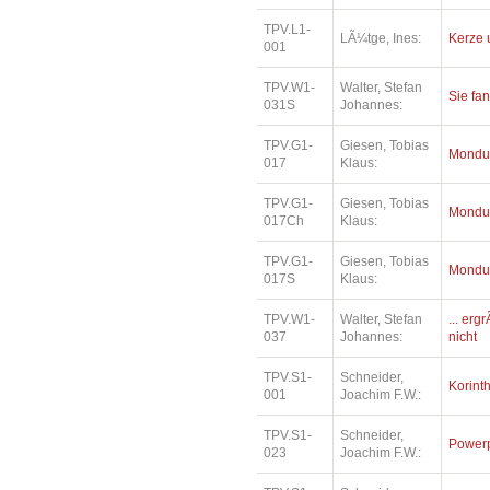
TPV.L1-
LÃ¼tge, Ines:
Kerze 
001
TPV.W1-
Walter, Stefan
Sie fa
031S
Johannes:
TPV.G1-
Giesen, Tobias
Mondu
017
Klaus:
TPV.G1-
Giesen, Tobias
Mondu
017Ch
Klaus:
TPV.G1-
Giesen, Tobias
Mondu
017S
Klaus:
TPV.W1-
Walter, Stefan
... erg
037
Johannes:
nicht
TPV.S1-
Schneider,
Korinth
001
Joachim F.W.:
TPV.S1-
Schneider,
Power
023
Joachim F.W.: