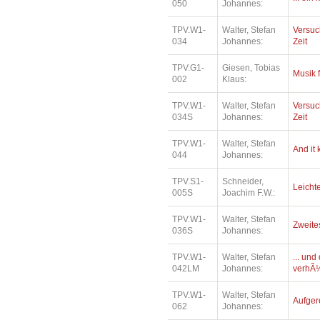
050
Johannes:
TPV.W1-
Walter, Stefan
Versuc
034
Johannes:
Zeit
TPV.G1-
Giesen, Tobias
Musik 
002
Klaus:
TPV.W1-
Walter, Stefan
Versuc
034S
Johannes:
Zeit
TPV.W1-
Walter, Stefan
And it
044
Johannes:
TPV.S1-
Schneider,
Leichte
005S
Joachim F.W.:
TPV.W1-
Walter, Stefan
Zweite
036S
Johannes:
TPV.W1-
Walter, Stefan
... un
042LM
Johannes:
verhÃ¼
TPV.W1-
Walter, Stefan
Aufger
062
Johannes: