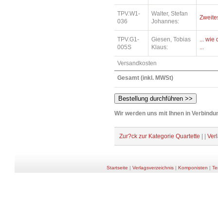
TPV.W1-
Walter, Stefan
Zweite
036
Johannes:
TPV.G1-
Giesen, Tobias
... wi
005S
Klaus:
...
Versandkosten
Gesamt (inkl. MWSt)
Wir werden uns mit Ihnen in Verbindun
Zur?ck zur Kategorie Quartette
| |
Ver
Startseite
|
Verlagsverzeichnis
|
Komponisten
|
Te