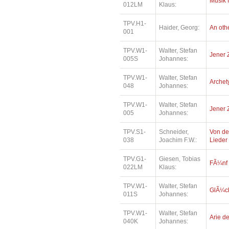
Musik 
012LM
Klaus:
TPV.H1-
Haider, Georg:
An oth
001
TPV.W1-
Walter, Stefan
Jener 
005S
Johannes:
TPV.W1-
Walter, Stefan
Archety
048
Johannes:
TPV.W1-
Walter, Stefan
Jener 
005
Johannes:
TPV.S1-
Schneider,
Von de
038
Joachim F.W.:
Lieder
TPV.G1-
Giesen, Tobias
FÃ¼nf
022LM
Klaus:
TPV.W1-
Walter, Stefan
GlÃ¼ck
011S
Johannes:
TPV.W1-
Walter, Stefan
Arie de
040K
Johannes: