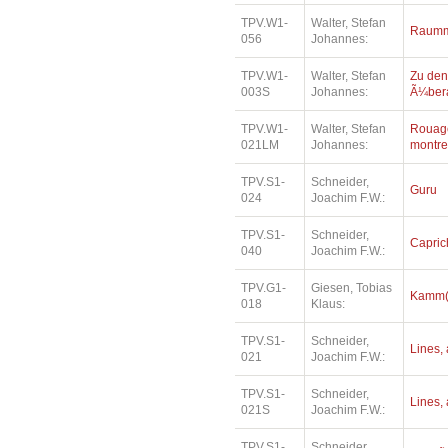
TPV.W1-
Walter, Stefan
Raumm
056
Johannes:
TPV.W1-
Walter, Stefan
Zu den
003S
Johannes:
Ã¼bera
TPV.W1-
Walter, Stefan
Rouage
021LM
Johannes:
montre
TPV.S1-
Schneider,
Guru
024
Joachim F.W.:
TPV.S1-
Schneider,
Capric
040
Joachim F.W.:
TPV.G1-
Giesen, Tobias
Kamm(e
018
Klaus:
TPV.S1-
Schneider,
Lines, 
021
Joachim F.W.:
TPV.S1-
Schneider,
Lines, 
021S
Joachim F.W.:
TPV.S1-
Schneider,