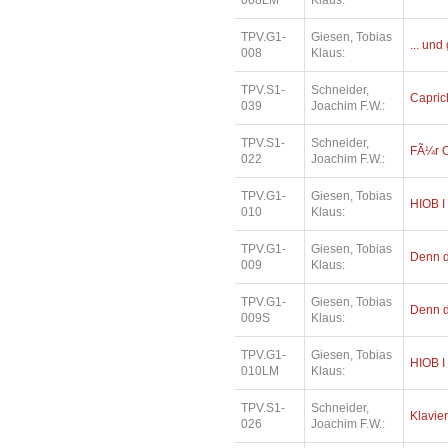
008LM
Klaus:
TPV.G1-
Giesen, Tobias
... und
008
Klaus:
TPV.S1-
Schneider,
Capric
039
Joachim F.W.:
TPV.S1-
Schneider,
FÃ¼r O
022
Joachim F.W.:
TPV.G1-
Giesen, Tobias
HIOB I
010
Klaus:
TPV.G1-
Giesen, Tobias
Denn di
009
Klaus:
TPV.G1-
Giesen, Tobias
Denn di
009S
Klaus:
TPV.G1-
Giesen, Tobias
HIOB I
010LM
Klaus:
TPV.S1-
Schneider,
Klavier
026
Joachim F.W.: