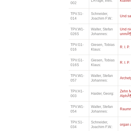
LÃ¼tge, Ines:
Klavie
002
TPV.S1-
Schneider,
Und sa
014
Joachim F.W.:
TPV.W1-
Walter, Stefan
Und ni
026S
Johannes:
unmÃ¶
TPV.G1-
Giesen, Tobias
R. I. P.
016
Klaus:
TPV.G1-
Giesen, Tobias
R. I. P.
016S
Klaus:
TPV.W1-
Walter, Stefan
Archet
057
Johannes:
TPV.H1-
Zehn M
Haider, Georg:
003
AlphÃ¶
TPV.W1-
Walter, Stefan
Raumm
054
Johannes:
TPV.S1-
Schneider,
organ 
034
Joachim F.W.: