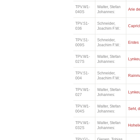
TPV.W1-
Walter, Stefan
Arie de
040S
Johannes:
TPV.S1-
Schneider,
Capric
036
Joachim F.W.:
TPV.S1-
Schneider,
Erstes 
009S
Joachim F.W.:
TPV.W1-
Walter, Stefan
Lynkeu
027S
Johannes:
TPV.S1-
Schneider,
Rainm
004
Joachim F.W.:
TPV.W1-
Walter, Stefan
Lynkeu
027
Johannes:
TPV.W1-
Walter, Stefan
Seht, d
004S
Johannes:
TPV.W1-
Walter, Stefan
Hoheli
032S
Johannes:
TPV.G1-
Giesen, Tobias