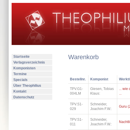
Warenkorb
Startseite
Verlagsverzeichnis
Komponisten
Termine
Bestellnr.
Komponist
Werkti
Specials
Über Theophilius
TPV.G1-
Giesen, Tobias
... wi
Kontakt
004LM
Klaus:
...
Datenschutz
TPV.S1-
Schneider,
Guru (
029
Joachim F.W.:
TPV.S1-
Schneider,
Nachtl
011
Joachim F.W.: