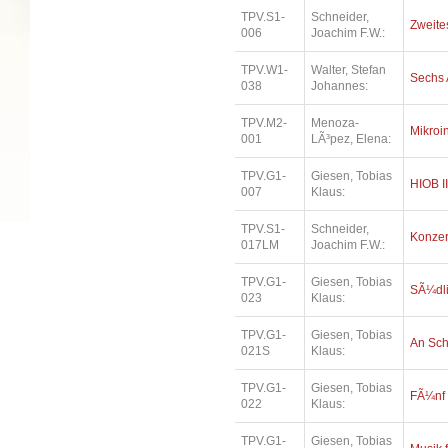
TPV.S1-
Schneider,
Zweites
006
Joachim F.W.:
TPV.W1-
Walter, Stefan
Sechs 
038
Johannes:
TPV.M2-
Menoza-
Mikroi
001
LÃ³pez, Elena:
TPV.G1-
Giesen, Tobias
HIOB II
007
Klaus:
TPV.S1-
Schneider,
Konzer
017LM
Joachim F.W.:
TPV.G1-
Giesen, Tobias
SÃ¼dl
023
Klaus:
TPV.G1-
Giesen, Tobias
An Sc
021S
Klaus:
TPV.G1-
Giesen, Tobias
FÃ¼nf
022
Klaus:
TPV.G1-
Giesen, Tobias