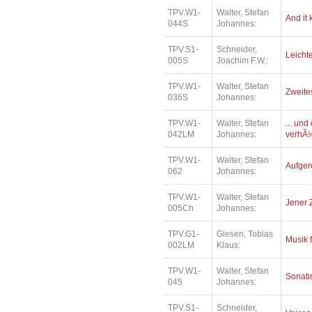
TPV.W1-
Walter, Stefan
And it
044S
Johannes:
TPV.S1-
Schneider,
Leichte
005S
Joachim F.W.:
TPV.W1-
Walter, Stefan
Zweite
036S
Johannes:
TPV.W1-
Walter, Stefan
... un
042LM
Johannes:
verhÃ¼
TPV.W1-
Walter, Stefan
Aufger
062
Johannes:
TPV.W1-
Walter, Stefan
Jener 
005Ch
Johannes:
TPV.G1-
Giesen, Tobias
Musik 
002LM
Klaus:
TPV.W1-
Walter, Stefan
Sonatin
045
Johannes:
TPV.S1-
Schneider,