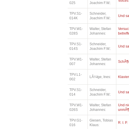
Voices
025
Joachim F.W.:
TPV.S1-
Schneider,
Und sa
014K
Joachim F.W.:
TPV.W1-
Walter, Stefan
Versuc
028S
Johannes:
betref
TPV.S1-
Schneider,
Und sa
014S
Joachim F.W.:
TPV.W1-
Walter, Stefan
SchÃ¶
007
Johannes:
TPV.L1-
LÃ¼tge, Ines:
Klavie
002
TPV.S1-
Schneider,
Und sa
014
Joachim F.W.:
TPV.W1-
Walter, Stefan
Und ni
026S
Johannes:
unmÃ¶
TPV.G1-
Giesen, Tobias
R. I. P.
016
Klaus: