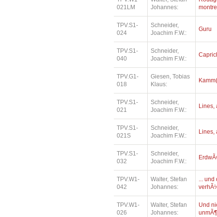
021LM
Johannes:
montre
TPV.S1-
Schneider,
Guru
024
Joachim F.W.:
TPV.S1-
Schneider,
Capric
040
Joachim F.W.:
TPV.G1-
Giesen, Tobias
Kamm(e
018
Klaus:
TPV.S1-
Schneider,
Lines, 
021
Joachim F.W.:
TPV.S1-
Schneider,
Lines, 
021S
Joachim F.W.:
TPV.S1-
Schneider,
ErdwÃ¤
032
Joachim F.W.:
TPV.W1-
Walter, Stefan
... un
042
Johannes:
verhÃ¼
TPV.W1-
Walter, Stefan
Und ni
026
Johannes:
unmÃ¶