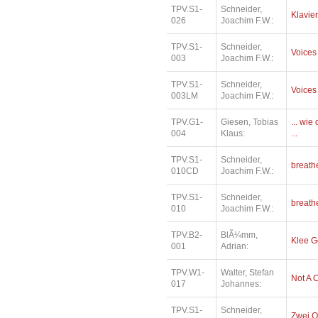
TPV.S1-
Schneider,
Klavier
026
Joachim F.W.:
TPV.S1-
Schneider,
Voices
003
Joachim F.W.:
TPV.S1-
Schneider,
Voices
003LM
Joachim F.W.:
TPV.G1-
Giesen, Tobias
... wi
004
Klaus:
...
TPV.S1-
Schneider,
breath
010CD
Joachim F.W.:
TPV.S1-
Schneider,
breath
010
Joachim F.W.:
TPV.B2-
BlÃ¼mm,
Klee 
001
Adrian:
TPV.W1-
Walter, Stefan
Not A 
017
Johannes:
TPV.S1-
Schneider,
Zwei O