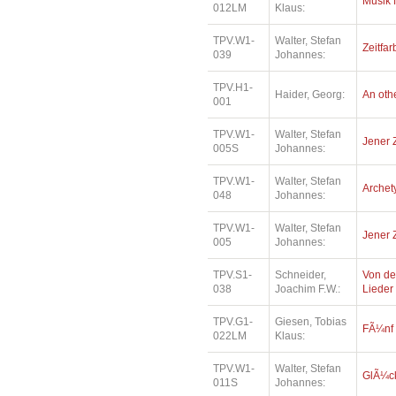
Musik 
012LM
Klaus:
TPV.W1-
Walter, Stefan
Zeitfar
039
Johannes:
TPV.H1-
Haider, Georg:
An oth
001
TPV.W1-
Walter, Stefan
Jener 
005S
Johannes:
TPV.W1-
Walter, Stefan
Archety
048
Johannes:
TPV.W1-
Walter, Stefan
Jener 
005
Johannes:
TPV.S1-
Schneider,
Von de
038
Joachim F.W.:
Lieder
TPV.G1-
Giesen, Tobias
FÃ¼nf
022LM
Klaus:
TPV.W1-
Walter, Stefan
GlÃ¼ck
011S
Johannes: