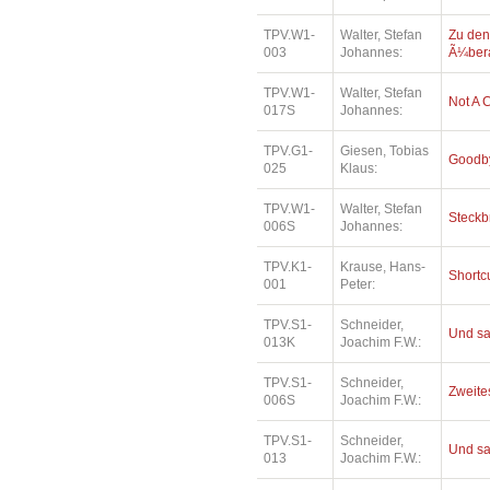
TPV.W1-
Walter, Stefan
Zu den
003
Johannes:
Ã¼bera
TPV.W1-
Walter, Stefan
Not A 
017S
Johannes:
TPV.G1-
Giesen, Tobias
Goodby
025
Klaus:
TPV.W1-
Walter, Stefan
Steckb
006S
Johannes:
TPV.K1-
Krause, Hans-
Shortc
001
Peter:
TPV.S1-
Schneider,
Und sa
013K
Joachim F.W.:
TPV.S1-
Schneider,
Zweites
006S
Joachim F.W.:
TPV.S1-
Schneider,
Und sa
013
Joachim F.W.: