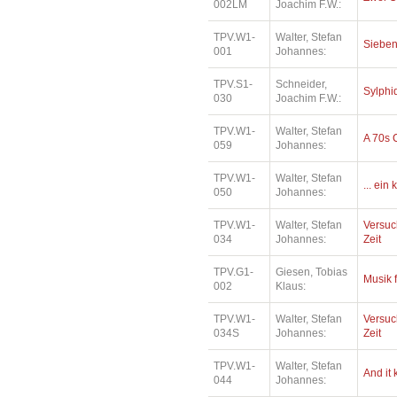
002LM
Joachim F.W.:
TPV.W1-
Walter, Stefan
Sieben
001
Johannes:
TPV.S1-
Schneider,
Sylphi
030
Joachim F.W.:
TPV.W1-
Walter, Stefan
A 70s 
059
Johannes:
TPV.W1-
Walter, Stefan
... ein
050
Johannes:
TPV.W1-
Walter, Stefan
Versuc
034
Johannes:
Zeit
TPV.G1-
Giesen, Tobias
Musik 
002
Klaus:
TPV.W1-
Walter, Stefan
Versuc
034S
Johannes:
Zeit
TPV.W1-
Walter, Stefan
And it
044
Johannes: