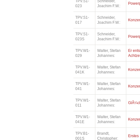
TPV.S1-
Schneider,
Power
023
Joachim F.W.:
TPV.S1-
Schneider,
Konzer
017
Joachim F.W.:
TPV.S1-
Schneider,
Power
023S
Joachim F.W.:
TPV.W1-
Walter, Stefan
Er ents
029
Johannes:
Achtz
TPV.W1-
Walter, Stefan
Konzer
041K
Johannes:
TPV.W1-
Walter, Stefan
Konzer
041
Johannes:
TPV.W1-
Walter, Stefan
GlÃ¼ck
011
Johannes:
TPV.W1-
Walter, Stefan
Konzer
041E
Johannes:
TPV.B1-
Brandt,
Erstes
001S
Christopher: