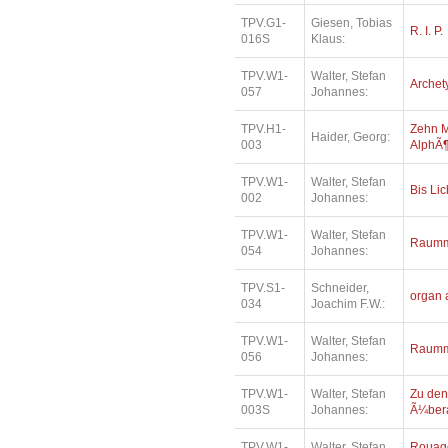
TPV.G1-
Giesen, Tobias
R. I. P.
016S
Klaus:
TPV.W1-
Walter, Stefan
Archet
057
Johannes:
TPV.H1-
Zehn M
Haider, Georg:
003
AlphÃ¶
TPV.W1-
Walter, Stefan
Bis Lic
002
Johannes:
TPV.W1-
Walter, Stefan
Raumm
054
Johannes:
TPV.S1-
Schneider,
organ 
034
Joachim F.W.:
TPV.W1-
Walter, Stefan
Raumm
056
Johannes:
TPV.W1-
Walter, Stefan
Zu den
003S
Johannes:
Ã¼bera
TPV.W1-
Walter, Stefan
Rouage