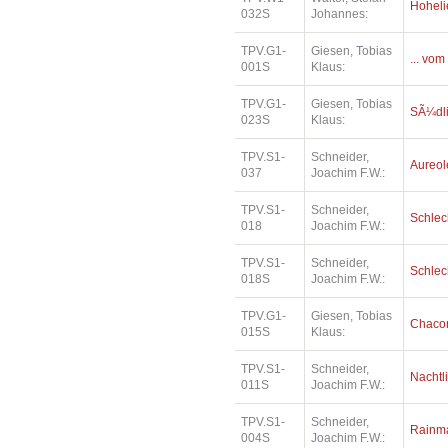
Hoheli
032S
Johannes:
TPV.G1-
Giesen, Tobias
... vom
001S
Klaus:
TPV.G1-
Giesen, Tobias
SÃ¼dl
023S
Klaus:
TPV.S1-
Schneider,
Aureol
037
Joachim F.W.:
TPV.S1-
Schneider,
Schlec
018
Joachim F.W.:
TPV.S1-
Schneider,
Schlec
018S
Joachim F.W.:
TPV.G1-
Giesen, Tobias
Chaco
015S
Klaus:
TPV.S1-
Schneider,
Nachtl
011S
Joachim F.W.:
TPV.S1-
Schneider,
Rainm
004S
Joachim F.W.: