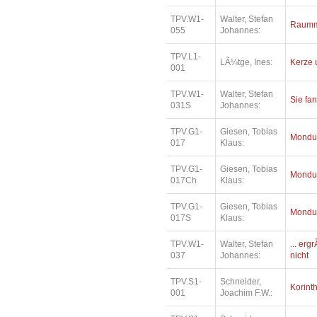
TPV.W1-
Walter, Stefan
Raumm
055
Johannes:
TPV.L1-
LÃ¼tge, Ines:
Kerze 
001
TPV.W1-
Walter, Stefan
Sie fa
031S
Johannes:
TPV.G1-
Giesen, Tobias
Mondu
017
Klaus:
TPV.G1-
Giesen, Tobias
Mondu
017Ch
Klaus:
TPV.G1-
Giesen, Tobias
Mondu
017S
Klaus:
TPV.W1-
Walter, Stefan
... erg
037
Johannes:
nicht
TPV.S1-
Schneider,
Korinth
001
Joachim F.W.: