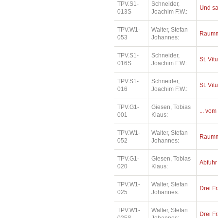
TPV.S1-
Schneider,
Und sa
013S
Joachim F.W.:
TPV.W1-
Walter, Stefan
Raumm
053
Johannes:
TPV.S1-
Schneider,
St. Vit
016S
Joachim F.W.:
TPV.S1-
Schneider,
St. Vit
016
Joachim F.W.:
TPV.G1-
Giesen, Tobias
... vom
001
Klaus:
TPV.W1-
Walter, Stefan
Raumm
052
Johannes:
TPV.G1-
Giesen, Tobias
Abfuhr
020
Klaus:
TPV.W1-
Walter, Stefan
Drei Fr
025
Johannes:
TPV.W1-
Walter, Stefan
Drei Fr