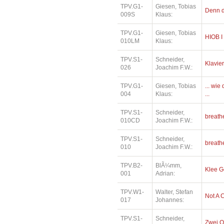
TPV.G1-
Giesen, Tobias
Denn di
009S
Klaus:
TPV.G1-
Giesen, Tobias
HIOB I
010LM
Klaus:
TPV.S1-
Schneider,
Klavier
026
Joachim F.W.:
TPV.G1-
Giesen, Tobias
... wi
004
Klaus:
...
TPV.S1-
Schneider,
breath
010CD
Joachim F.W.:
TPV.S1-
Schneider,
breath
010
Joachim F.W.:
TPV.B2-
BlÃ¼mm,
Klee 
001
Adrian:
TPV.W1-
Walter, Stefan
Not A 
017
Johannes:
TPV.S1-
Schneider,
Zwei O