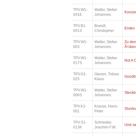
TPV.W1-
Walter, Stefan
Konzer
041E
Johannes:
TPV.B1-
Brandt,
Erstes
001S
Christopher:
TPV.W1-
Walter, Stefan
Zu den
003
Johannes:
Ã¼bera
TPV.W1-
Walter, Stefan
Not A 
017S
Johannes:
TPV.G1-
Giesen, Tobias
Goodby
025
Klaus:
TPV.W1-
Walter, Stefan
Steckb
006S
Johannes:
TPV.K1-
Krause, Hans-
Shortc
001
Peter:
TPV.S1-
Schneider,
Und sa
013K
Joachim F.W.: