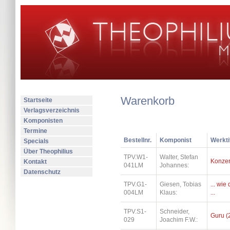
Warenkorb
Startseite
Verlagsverzeichnis
Komponisten
Termine
Bestellnr.
Komponist
Werkti
Specials
Über Theophilius
TPV.W1-
Walter, Stefan
Konzer
Kontakt
041LM
Johannes:
Datenschutz
TPV.G1-
Giesen, Tobias
... wi
004LM
Klaus:
...
TPV.S1-
Schneider,
Guru (
029
Joachim F.W.: