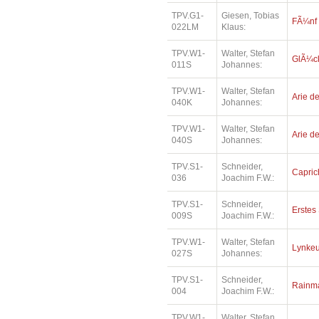
TPV.G1-
Giesen, Tobias
FÃ¼nf
022LM
Klaus:
TPV.W1-
Walter, Stefan
GlÃ¼ck
011S
Johannes:
TPV.W1-
Walter, Stefan
Arie de
040K
Johannes:
TPV.W1-
Walter, Stefan
Arie de
040S
Johannes:
TPV.S1-
Schneider,
Capric
036
Joachim F.W.:
TPV.S1-
Schneider,
Erstes 
009S
Joachim F.W.:
TPV.W1-
Walter, Stefan
Lynkeu
027S
Johannes:
TPV.S1-
Schneider,
Rainm
004
Joachim F.W.:
TPV.W1-
Walter, Stefan