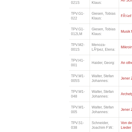
An Sc
021S
Klaus:
TPV.G1-
Giesen, Tobias
FÃ¼nf
022
Klaus:
TPV.G1-
Giesen, Tobias
Musik 
012LM
Klaus:
TPV.M2-
Menoza-
Mikroi
001S
LÃ³pez, Elena:
TPV.H1-
Haider, Georg:
An oth
001
TPV.W1-
Walter, Stefan
Jener 
005S
Johannes:
TPV.W1-
Walter, Stefan
Archety
048
Johannes:
TPV.W1-
Walter, Stefan
Jener 
005
Johannes:
TPV.S1-
Schneider,
Von de
038
Joachim F.W.:
Lieder