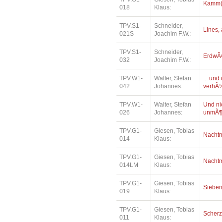
Kamm(e
018
Klaus:
TPV.S1-
Schneider,
Lines, 
021S
Joachim F.W.:
TPV.S1-
Schneider,
ErdwÃ¤
032
Joachim F.W.:
TPV.W1-
Walter, Stefan
... un
042
Johannes:
verhÃ¼
TPV.W1-
Walter, Stefan
Und ni
026
Johannes:
unmÃ¶
TPV.G1-
Giesen, Tobias
Nacht
014
Klaus:
TPV.G1-
Giesen, Tobias
Nacht
014LM
Klaus:
TPV.G1-
Giesen, Tobias
Siebe
019
Klaus:
TPV.G1-
Giesen, Tobias
Scher
011
Klaus: