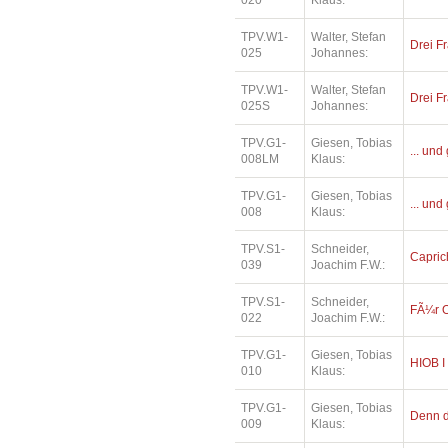
020
Klaus:
TPV.W1-
Walter, Stefan
Drei Fr
025
Johannes:
TPV.W1-
Walter, Stefan
Drei Fr
025S
Johannes:
TPV.G1-
Giesen, Tobias
... und
008LM
Klaus:
TPV.G1-
Giesen, Tobias
... und
008
Klaus:
TPV.S1-
Schneider,
Capric
039
Joachim F.W.:
TPV.S1-
Schneider,
FÃ¼r O
022
Joachim F.W.:
TPV.G1-
Giesen, Tobias
HIOB I
010
Klaus:
TPV.G1-
Giesen, Tobias
Denn di
009
Klaus: