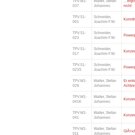
TPV.W1-
Walter, Stefan
... erg
037
Johannes:
nicht
TPV.S1-
Schneider,
Korinth
001
Joachim F.W.:
TPV.S1-
Schneider,
Power
023
Joachim F.W.:
TPV.S1-
Schneider,
Konzer
017
Joachim F.W.:
TPV.S1-
Schneider,
Power
023S
Joachim F.W.:
TPV.W1-
Walter, Stefan
Er ents
029
Johannes:
Achtz
TPV.W1-
Walter, Stefan
Konzer
041K
Johannes:
TPV.W1-
Walter, Stefan
Konzer
041
Johannes:
TPV.W1-
Walter, Stefan
GlÃ¼ck
011
Johannes: