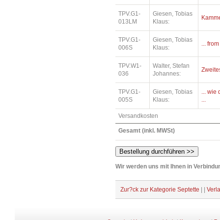
TPV.G1-
Giesen, Tobias
Kamme
013LM
Klaus:
TPV.G1-
Giesen, Tobias
... fro
006S
Klaus:
TPV.W1-
Walter, Stefan
Zweite
036
Johannes:
TPV.G1-
Giesen, Tobias
... wi
005S
Klaus:
...
Versandkosten
Gesamt (inkl. MWSt)
Wir werden uns mit Ihnen in Verbindun
Zur?ck zur Kategorie Septette
| |
Verl