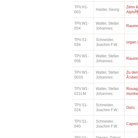
TPV.H1-
Zehn M
Haider, Georg:
003
AlphÃ¶
TPV.W1-
Walter, Stefan
Raumm
054
Johannes:
TPV.S1-
Schneider,
organ 
034
Joachim F.W.:
TPV.W1-
Walter, Stefan
Raumm
056
Johannes:
TPV.W1-
Walter, Stefan
Zu den
003S
Johannes:
Ã¼bera
TPV.W1-
Walter, Stefan
Rouage
021LM
Johannes:
montre
TPV.S1-
Schneider,
Guru
024
Joachim F.W.:
TPV.S1-
Schneider,
Capric
040
Joachim F.W.:
TPV.G1-
Giesen, Tobias