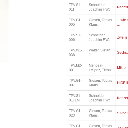
TPV.S1-
Schneider,
Nachtl
011
Joachim F.W.:
TPV.G1-
Giesen, Tobias
... wi
005
Klaus:
...
TPV.S1-
Schneider,
Zweites
006
Joachim F.W.:
TPV.W1-
Walter, Stefan
Sechs 
038
Johannes:
TPV.M2-
Menoza-
Mikroi
001
LÃ³pez, Elena:
TPV.G1-
Giesen, Tobias
HIOB II
007
Klaus:
TPV.S1-
Schneider,
Konzer
017LM
Joachim F.W.:
TPV.G1-
Giesen, Tobias
SÃ¼dl
023
Klaus:
TPV.G1-
Giesen, Tobias