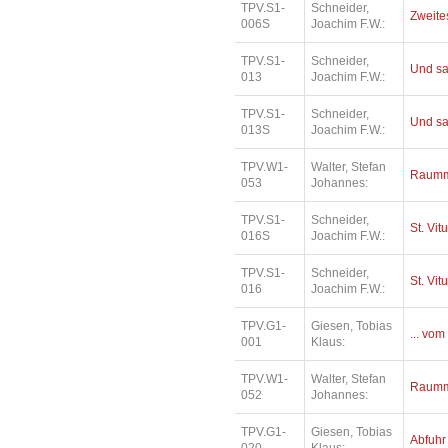
TPV.S1-
Schneider,
Zweites
006S
Joachim F.W.:
TPV.S1-
Schneider,
Und sa
013
Joachim F.W.:
TPV.S1-
Schneider,
Und sa
013S
Joachim F.W.:
TPV.W1-
Walter, Stefan
Raumm
053
Johannes:
TPV.S1-
Schneider,
St. Vit
016S
Joachim F.W.:
TPV.S1-
Schneider,
St. Vit
016
Joachim F.W.:
TPV.G1-
Giesen, Tobias
... vom
001
Klaus:
TPV.W1-
Walter, Stefan
Raumm
052
Johannes:
TPV.G1-
Giesen, Tobias
Abfuhr