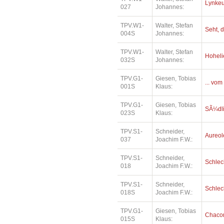
Lynkeu
027
Johannes:
TPV.W1-
Walter, Stefan
Seht, d
004S
Johannes:
TPV.W1-
Walter, Stefan
Hoheli
032S
Johannes:
TPV.G1-
Giesen, Tobias
... vom
001S
Klaus:
TPV.G1-
Giesen, Tobias
SÃ¼dl
023S
Klaus:
TPV.S1-
Schneider,
Aureol
037
Joachim F.W.:
TPV.S1-
Schneider,
Schlec
018
Joachim F.W.:
TPV.S1-
Schneider,
Schlec
018S
Joachim F.W.:
TPV.G1-
Giesen, Tobias
Chaco
015S
Klaus: