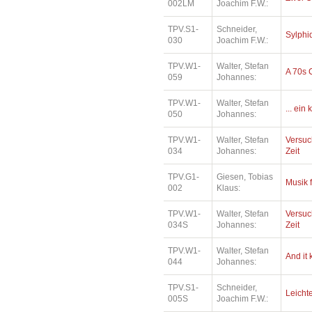
002LM
Joachim F.W.:
TPV.S1-
Schneider,
Sylphi
030
Joachim F.W.:
TPV.W1-
Walter, Stefan
A 70s 
059
Johannes:
TPV.W1-
Walter, Stefan
... ein
050
Johannes:
TPV.W1-
Walter, Stefan
Versuc
034
Johannes:
Zeit
TPV.G1-
Giesen, Tobias
Musik 
002
Klaus:
TPV.W1-
Walter, Stefan
Versuc
034S
Johannes:
Zeit
TPV.W1-
Walter, Stefan
And it
044
Johannes:
TPV.S1-
Schneider,
Leichte
005S
Joachim F.W.: