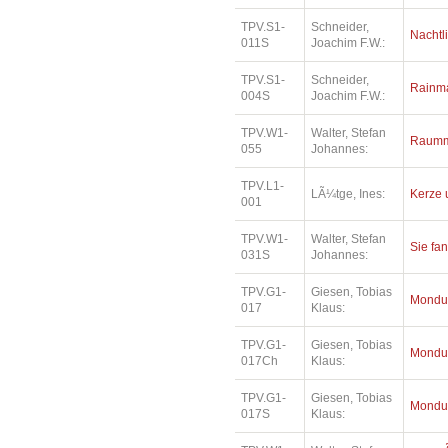
TPV.S1-
Schneider,
Nachtl
011S
Joachim F.W.:
TPV.S1-
Schneider,
Rainm
004S
Joachim F.W.:
TPV.W1-
Walter, Stefan
Raumm
055
Johannes:
TPV.L1-
LÃ¼tge, Ines:
Kerze 
001
TPV.W1-
Walter, Stefan
Sie fa
031S
Johannes:
TPV.G1-
Giesen, Tobias
Mondu
017
Klaus:
TPV.G1-
Giesen, Tobias
Mondu
017Ch
Klaus:
TPV.G1-
Giesen, Tobias
Mondu
017S
Klaus: