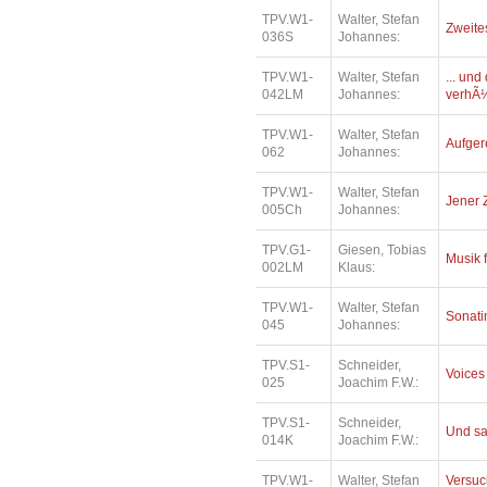
TPV.W1-
Walter, Stefan
Zweite
036S
Johannes:
TPV.W1-
Walter, Stefan
... un
042LM
Johannes:
verhÃ¼
TPV.W1-
Walter, Stefan
Aufger
062
Johannes:
TPV.W1-
Walter, Stefan
Jener 
005Ch
Johannes:
TPV.G1-
Giesen, Tobias
Musik 
002LM
Klaus:
TPV.W1-
Walter, Stefan
Sonatin
045
Johannes:
TPV.S1-
Schneider,
Voices
025
Joachim F.W.:
TPV.S1-
Schneider,
Und sa
014K
Joachim F.W.:
TPV.W1-
Walter, Stefan
Versuc