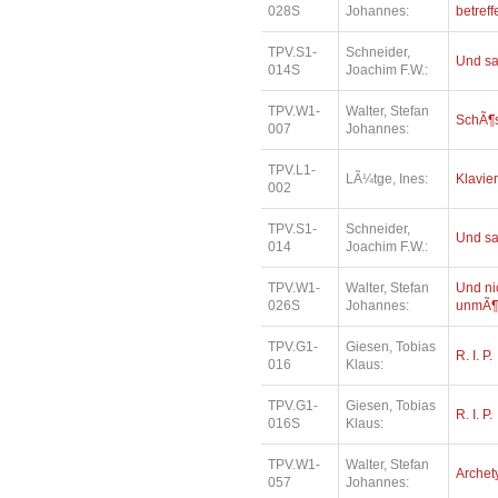
028S
Johannes:
betref
TPV.S1-
Schneider,
Und sa
014S
Joachim F.W.:
TPV.W1-
Walter, Stefan
SchÃ¶
007
Johannes:
TPV.L1-
LÃ¼tge, Ines:
Klavie
002
TPV.S1-
Schneider,
Und sa
014
Joachim F.W.:
TPV.W1-
Walter, Stefan
Und ni
026S
Johannes:
unmÃ¶
TPV.G1-
Giesen, Tobias
R. I. P.
016
Klaus:
TPV.G1-
Giesen, Tobias
R. I. P.
016S
Klaus:
TPV.W1-
Walter, Stefan
Archet
057
Johannes: