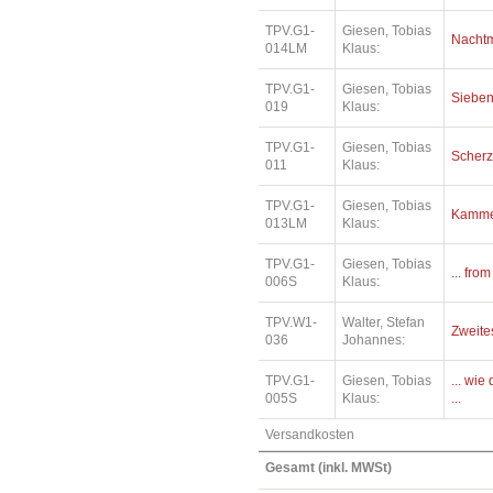
TPV.G1-
Giesen, Tobias
Nacht
014LM
Klaus:
TPV.G1-
Giesen, Tobias
Siebe
019
Klaus:
TPV.G1-
Giesen, Tobias
Scher
011
Klaus:
TPV.G1-
Giesen, Tobias
Kamme
013LM
Klaus:
TPV.G1-
Giesen, Tobias
... fro
006S
Klaus:
TPV.W1-
Walter, Stefan
Zweite
036
Johannes:
TPV.G1-
Giesen, Tobias
... wi
005S
Klaus:
...
Versandkosten
Gesamt (inkl. MWSt)