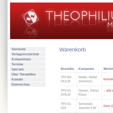
Warenkorb
Startseite
Verlagsverzeichnis
Komponisten
Termine
Bestellnr.
Komponist
Werkti
Specials
Über Theophilius
TPV.W1-
Walter, Stefan
Konzer
Kontakt
041LM
Johannes:
Datenschutz
TPV.G1-
Giesen, Tobias
... wi
004LM
Klaus:
...
TPV.S1-
Schneider,
Guru (
029
Joachim F.W.: