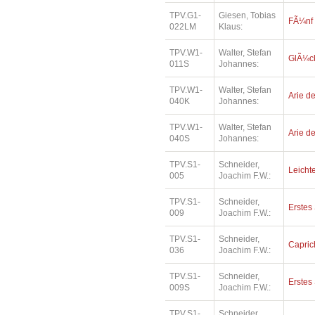
TPV.G1-
Giesen, Tobias
FÃ¼nf
022LM
Klaus:
TPV.W1-
Walter, Stefan
GlÃ¼ck
011S
Johannes:
TPV.W1-
Walter, Stefan
Arie de
040K
Johannes:
TPV.W1-
Walter, Stefan
Arie de
040S
Johannes:
TPV.S1-
Schneider,
Leichte
005
Joachim F.W.:
TPV.S1-
Schneider,
Erstes 
009
Joachim F.W.:
TPV.S1-
Schneider,
Capric
036
Joachim F.W.:
TPV.S1-
Schneider,
Erstes 
009S
Joachim F.W.:
TPV.S1-
Schneider,