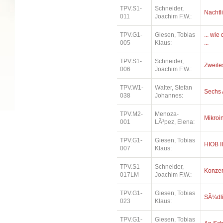
TPV.S1-
Schneider,
Nachtl
011
Joachim F.W.:
TPV.G1-
Giesen, Tobias
... wi
005
Klaus:
...
TPV.S1-
Schneider,
Zweites
006
Joachim F.W.:
TPV.W1-
Walter, Stefan
Sechs 
038
Johannes:
TPV.M2-
Menoza-
Mikroi
001
LÃ³pez, Elena:
TPV.G1-
Giesen, Tobias
HIOB II
007
Klaus:
TPV.S1-
Schneider,
Konzer
017LM
Joachim F.W.:
TPV.G1-
Giesen, Tobias
SÃ¼dl
023
Klaus:
TPV.G1-
Giesen, Tobias