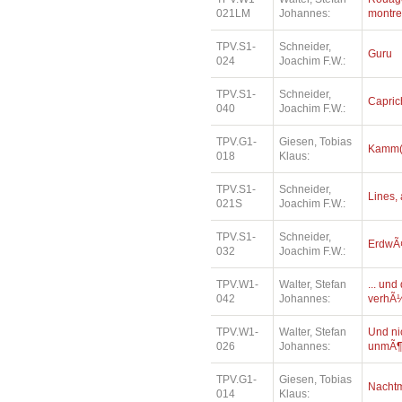
021LM
Johannes:
montre
TPV.S1-
Schneider,
Guru
024
Joachim F.W.:
TPV.S1-
Schneider,
Capric
040
Joachim F.W.:
TPV.G1-
Giesen, Tobias
Kamm(e
018
Klaus:
TPV.S1-
Schneider,
Lines, 
021S
Joachim F.W.:
TPV.S1-
Schneider,
ErdwÃ¤
032
Joachim F.W.:
TPV.W1-
Walter, Stefan
... un
042
Johannes:
verhÃ¼
TPV.W1-
Walter, Stefan
Und ni
026
Johannes:
unmÃ¶
TPV.G1-
Giesen, Tobias
Nacht
014
Klaus: