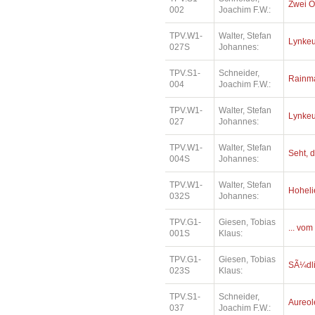
Zwei O
002
Joachim F.W.:
TPV.W1-
Walter, Stefan
Lynkeu
027S
Johannes:
TPV.S1-
Schneider,
Rainm
004
Joachim F.W.:
TPV.W1-
Walter, Stefan
Lynkeu
027
Johannes:
TPV.W1-
Walter, Stefan
Seht, d
004S
Johannes:
TPV.W1-
Walter, Stefan
Hoheli
032S
Johannes:
TPV.G1-
Giesen, Tobias
... vom
001S
Klaus:
TPV.G1-
Giesen, Tobias
SÃ¼dl
023S
Klaus:
TPV.S1-
Schneider,
Aureol
037
Joachim F.W.: