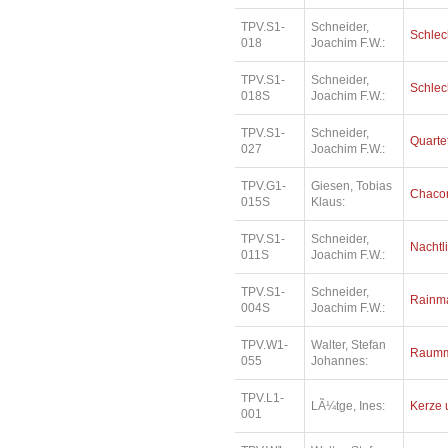
TPV.S1-
Schneider,
Schlec
018
Joachim F.W.:
TPV.S1-
Schneider,
Schlec
018S
Joachim F.W.:
TPV.S1-
Schneider,
Quartet
027
Joachim F.W.:
TPV.G1-
Giesen, Tobias
Chaco
015S
Klaus:
TPV.S1-
Schneider,
Nachtl
011S
Joachim F.W.:
TPV.S1-
Schneider,
Rainm
004S
Joachim F.W.:
TPV.W1-
Walter, Stefan
Raumm
055
Johannes:
TPV.L1-
LÃ¼tge, Ines:
Kerze 
001