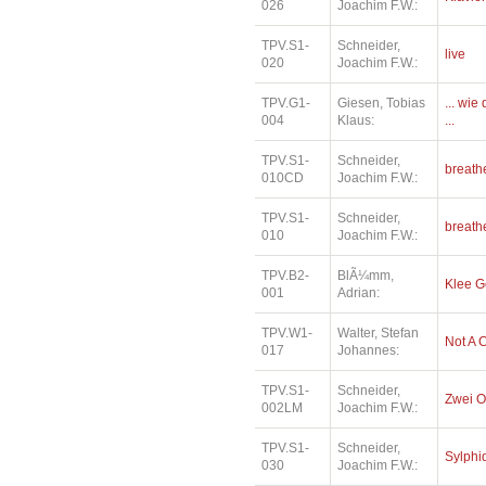
026
Joachim F.W.:
TPV.S1-
Schneider,
live
020
Joachim F.W.:
TPV.G1-
Giesen, Tobias
... wi
004
Klaus:
...
TPV.S1-
Schneider,
breath
010CD
Joachim F.W.:
TPV.S1-
Schneider,
breath
010
Joachim F.W.:
TPV.B2-
BlÃ¼mm,
Klee 
001
Adrian:
TPV.W1-
Walter, Stefan
Not A 
017
Johannes:
TPV.S1-
Schneider,
Zwei O
002LM
Joachim F.W.:
TPV.S1-
Schneider,
Sylphi
030
Joachim F.W.: