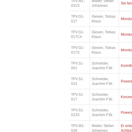
TPV.W1-
Walter, Stefan
Sie fa
031S
Johannes:
TPV.G1-
Giesen, Tobias
Mondu
017
Klaus:
TPV.G1-
Giesen, Tobias
Mondu
017Ch
Klaus:
TPV.G1-
Giesen, Tobias
Mondu
017S
Klaus:
TPV.S1-
Schneider,
Korinth
001
Joachim F.W.:
TPV.S1-
Schneider,
Power
023
Joachim F.W.:
TPV.S1-
Schneider,
Konzer
017
Joachim F.W.:
TPV.S1-
Schneider,
Power
023S
Joachim F.W.:
TPV.W1-
Walter, Stefan
Er ents
029
Johannes:
Achtz