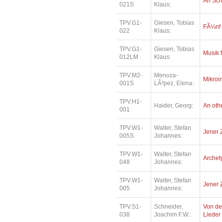
An Sc
021S
Klaus:
TPV.G1-
Giesen, Tobias
FÃ¼nf
022
Klaus:
TPV.G1-
Giesen, Tobias
Musik 
012LM
Klaus:
TPV.M2-
Menoza-
Mikroi
001S
LÃ³pez, Elena:
TPV.H1-
Haider, Georg:
An oth
001
TPV.W1-
Walter, Stefan
Jener 
005S
Johannes:
TPV.W1-
Walter, Stefan
Archety
048
Johannes:
TPV.W1-
Walter, Stefan
Jener 
005
Johannes:
TPV.S1-
Schneider,
Von de
038
Joachim F.W.:
Lieder