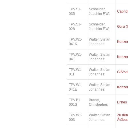
TPV.S1-
Schneider,
Capric
035
Joachim F.W.:
TPV.S1-
Schneider,
Guru (I
028
Joachim F.W.:
TPV.W1-
Walter, Stefan
Konzer
041K
Johannes:
TPV.W1-
Walter, Stefan
Konzer
041
Johannes:
TPV.W1-
Walter, Stefan
GlÃ¼ck
011
Johannes:
TPV.W1-
Walter, Stefan
Konzer
041E
Johannes:
TPV.B1-
Brandt,
Erstes
001S
Christopher:
TPV.W1-
Walter, Stefan
Zu den
003
Johannes:
Ã¼bera