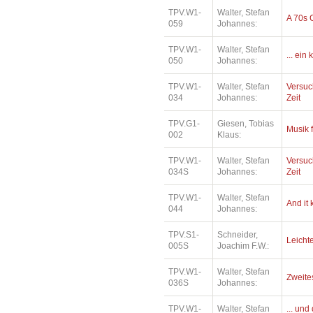
TPV.W1-
Walter, Stefan
A 70s 
059
Johannes:
TPV.W1-
Walter, Stefan
... ein
050
Johannes:
TPV.W1-
Walter, Stefan
Versuc
034
Johannes:
Zeit
TPV.G1-
Giesen, Tobias
Musik 
002
Klaus:
TPV.W1-
Walter, Stefan
Versuc
034S
Johannes:
Zeit
TPV.W1-
Walter, Stefan
And it
044
Johannes:
TPV.S1-
Schneider,
Leichte
005S
Joachim F.W.:
TPV.W1-
Walter, Stefan
Zweite
036S
Johannes:
TPV.W1-
Walter, Stefan
... un