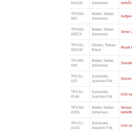
042LM
Johannes:
verhÃ¼
TPV.W1-
Walter, Stefan
Aufger
062
Johannes:
TPV.W1-
Walter, Stefan
Jener 
005Ch
Johannes:
TPV.G1-
Giesen, Tobias
Musik 
002LM
Klaus:
TPV.W1-
Walter, Stefan
Sonatin
045
Johannes:
TPV.S1-
Schneider,
Voices
025
Joachim F.W.:
TPV.S1-
Schneider,
Und sa
014K
Joachim F.W.:
TPV.W1-
Walter, Stefan
Versuc
028S
Johannes:
betref
TPV.S1-
Schneider,
Und sa
014S
Joachim F.W.: