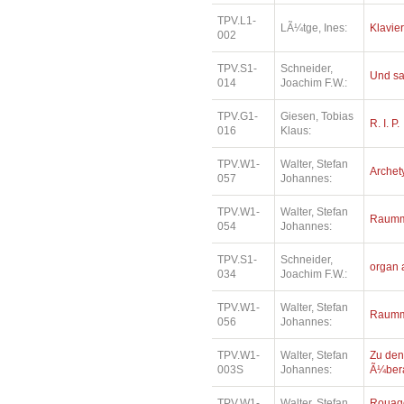
TPV.L1-
LÃ¼tge, Ines:
Klavie
002
TPV.S1-
Schneider,
Und sa
014
Joachim F.W.:
TPV.G1-
Giesen, Tobias
R. I. P.
016
Klaus:
TPV.W1-
Walter, Stefan
Archet
057
Johannes:
TPV.W1-
Walter, Stefan
Raumm
054
Johannes:
TPV.S1-
Schneider,
organ 
034
Joachim F.W.:
TPV.W1-
Walter, Stefan
Raumm
056
Johannes:
TPV.W1-
Walter, Stefan
Zu den
003S
Johannes:
Ã¼bera
TPV.W1-
Walter, Stefan
Rouage