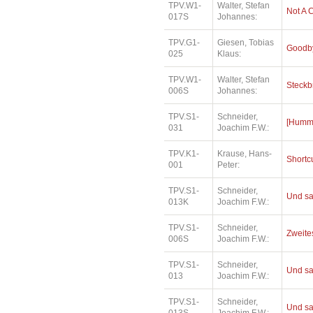
TPV.W1-
Walter, Stefan
Not A 
017S
Johannes:
TPV.G1-
Giesen, Tobias
Goodby
025
Klaus:
TPV.W1-
Walter, Stefan
Steckb
006S
Johannes:
TPV.S1-
Schneider,
[Humme
031
Joachim F.W.:
TPV.K1-
Krause, Hans-
Shortc
001
Peter:
TPV.S1-
Schneider,
Und sa
013K
Joachim F.W.:
TPV.S1-
Schneider,
Zweites
006S
Joachim F.W.:
TPV.S1-
Schneider,
Und sa
013
Joachim F.W.:
TPV.S1-
Schneider,
Und sa