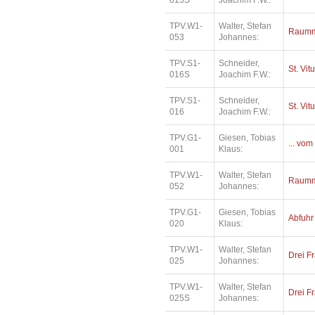
013S
Joachim F.W.:
TPV.W1-
Walter, Stefan
Raumm
053
Johannes:
TPV.S1-
Schneider,
St. Vit
016S
Joachim F.W.:
TPV.S1-
Schneider,
St. Vit
016
Joachim F.W.:
TPV.G1-
Giesen, Tobias
... vom
001
Klaus:
TPV.W1-
Walter, Stefan
Raumm
052
Johannes:
TPV.G1-
Giesen, Tobias
Abfuhr
020
Klaus:
TPV.W1-
Walter, Stefan
Drei Fr
025
Johannes:
TPV.W1-
Walter, Stefan
Drei Fr
025S
Johannes: