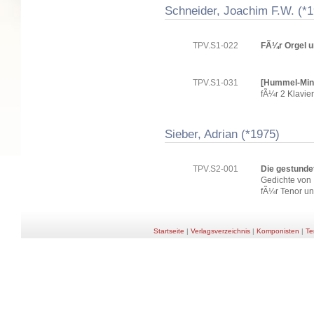
Schneider, Joachim F.W. (*
TPV.S1-022
FÃ¼r Orgel u
TPV.S1-031
[Hummel-Min
fÃ¼r 2 Klavie
Sieber, Adrian (*1975)
TPV.S2-001
Die gestundet
Gedichte von
fÃ¼r Tenor un
Startseite
|
Verlagsverzeichnis
|
Komponisten
|
Te