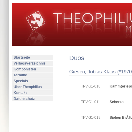
Duos
Startseite
Verlagsverzeichnis
Komponisten
Giesen, Tobias Klaus (*1970
Termine
Specials
TPV.G1-018
Kamm(er)spi
Über Theophilius
Kontakt
Datenschutz
TPV.G1-011
Scherzo
TPV.G1-019
Sieben BrÃ¼