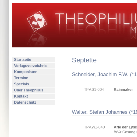
Septette
Startseite
Verlagsverzeichnis
Komponisten
Schneider, Joachim F.W. (*
Termine
Specials
TPV.S1-004
Rainmaker
Über Theophilius
Kontakt
Datenschutz
Walter, Stefan Johannes (*1
TPV.W1-040
Arie der Lysi
fÃ¼r Gesang