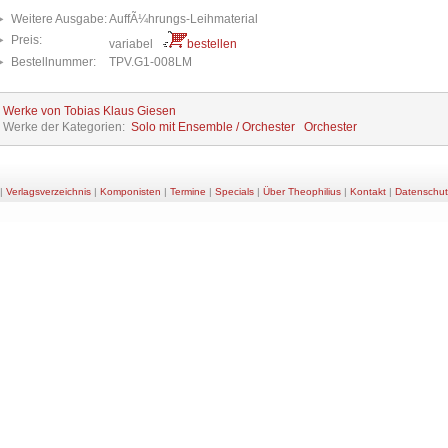
Weitere Ausgabe:
AuffÃ¼hrungs-Leihmaterial
Preis:
variabel
bestellen
Bestellnummer:
TPV.G1-008LM
e Werke von Tobias Klaus Giesen
e Werke der Kategorien:
Solo mit Ensemble / Orchester
Orchester
|
Verlagsverzeichnis
|
Komponisten
|
Termine
|
Specials
|
Über Theophilius
|
Kontakt
|
Datenschut