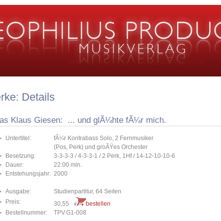
ke: Details
ias Klaus Giesen: ... und glÃ¼hte fÃ¼r mich.
Untertitel:
fÃ¼r Kontrabass Solo, 2 Fernmusiker
(Pos, Perk) und groÃŸes Orchester
Besetzung:
3-3-3-3 / 4-3-3-1 / 2 Perk, 1Hf / 14-12-10-10-6
Dauer:
22:00 min.
Entstehungsjahr:
2000
Ausgabe:
Studienpartitur, 64 Seiten
Preis:
30,55
bestellen
Bestellnummer:
TPV.G1-008