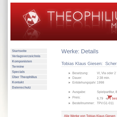
Werke: Details
Startseite
Verlagsverzeichnis
Komponisten
Tobias Klaus Giesen: Sche
Termine
Specials
Besetzung:
Vl, Vla oder 2 
Über Theophilius
Dauer:
2:38 min.
Kontakt
Entstehungsjahr:
1998
Datenschutz
Ausgabe:
Spielpartitur, 
Preis:
6,79
bes
Bestellnummer:
TPV.G1-011
Alle Werke von Tobias Klaus Giesen