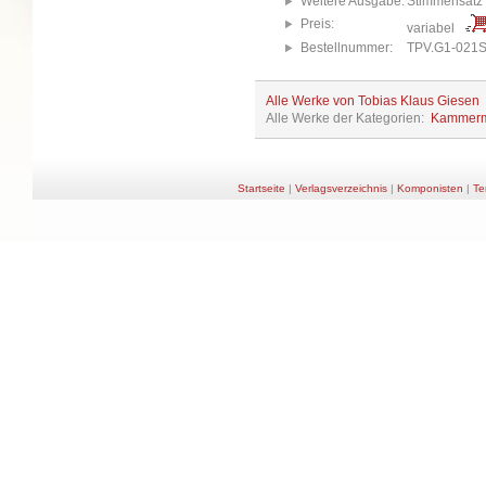
Weitere Ausgabe:
Stimmensatz
Preis:
variabel
Bestellnummer:
TPV.G1-021
Alle Werke von Tobias Klaus Giesen
Alle Werke der Kategorien:
Kammerm
Startseite
|
Verlagsverzeichnis
|
Komponisten
|
Te