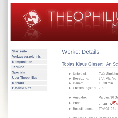
Werke: Details
Startseite
Verlagsverzeichnis
Komponisten
Tobias Klaus Giesen: An S
Termine
Specials
Untertitel:
fÃ¼r Streichq
Über Theophilius
Besetzung:
2 Vl, Vla, Vc
Kontakt
Dauer:
16:30 min.
Entstehungsjahr:
2001
Datenschutz
Ausgabe:
Partitur, 36 S
Preis:
20,40
b
Bestellnummer:
TPV.G1-021