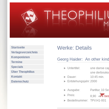
Werke: Details
Startseite
Verlagsverzeichnis
Komponisten
Georg Haider: An other kind
Termine
Specials
Untertitel:
une danse cap
Über Theophilius
une derbouka
Kontakt
Dauer:
10:45 min.
Entstehungsjahr:
2000
Datenschutz
Ausgabe:
Partitur, 10 Se
Preis:
8,90
bes
Bestellnummer:
TPV.H1-001