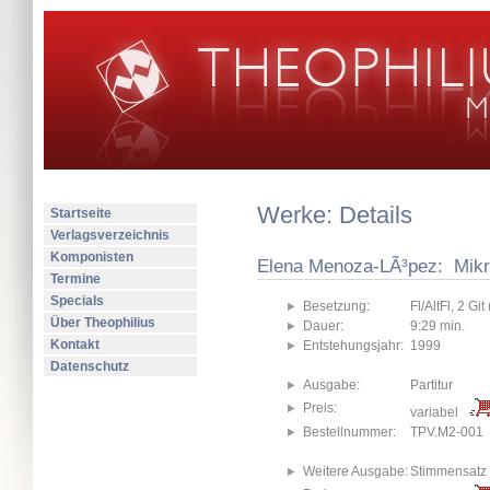
Werke: Details
Startseite
Verlagsverzeichnis
Komponisten
Elena Menoza-LÃ³pez: Mikro
Termine
Specials
Besetzung:
Fl/AltFl, 2 Gi
Über Theophilius
Dauer:
9:29 min.
Kontakt
Entstehungsjahr:
1999
Datenschutz
Ausgabe:
Partitur
Preis:
variabel
Bestellnummer:
TPV.M2-001
Weitere Ausgabe:
Stimmensatz