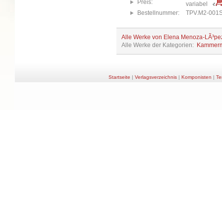
Preis:
variabel
Bestellnummer:
TPV.M2-001
Alle Werke von Elena Menoza-LÃ³pe
Alle Werke der Kategorien:
Kammerm
Startseite
|
Verlagsverzeichnis
|
Komponisten
|
Te