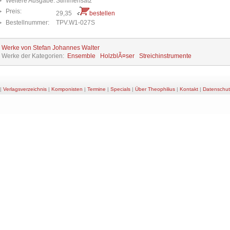
Weitere Ausgabe:
Stimmensatz
Preis:
29,35
bestellen
Bestellnummer:
TPV.W1-027S
e Werke von Stefan Johannes Walter
e Werke der Kategorien:
Ensemble
HolzblÃ¤ser
Streichinstrumente
|
Verlagsverzeichnis
|
Komponisten
|
Termine
|
Specials
|
Über Theophilius
|
Kontakt
|
Datenschut