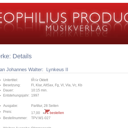
ke: Details
fan Johannes Walter: Lynkeus II
Untertitel:
fÃ¼r Oktett
Besetzung:
Fl, Klar, AltSax, Fg, Vl, Vla, Vc, Kb
Dauer:
10:15 min.
Entstehungsjahr:
1997
Ausgabe:
Partitur, 28 Seiten
Preis:
17,00
bestellen
Bestellnummer:
TPV.W1-027