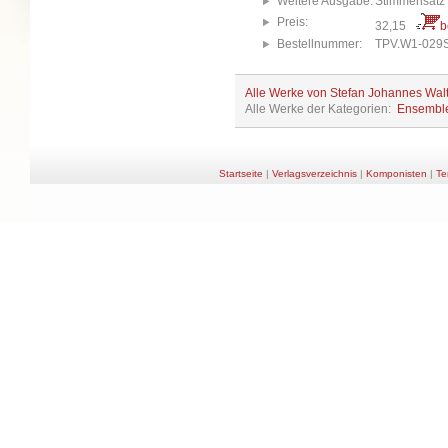
Weitere Ausgabe:
Stimmensatz
Preis:
32,15
b
Bestellnummer:
TPV.W1-029
Alle Werke von Stefan Johannes Wal
Alle Werke der Kategorien:
Ensembl
Startseite
|
Verlagsverzeichnis
|
Komponisten
|
Te