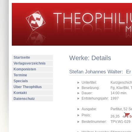
Werke: Details
Startseite
Verlagsverzeichnis
Komponisten
Stefan Johannes Walter: Er 
Termine
Specials
Untertitel:
Kurzgeschich
Über Theophilius
Besetzung:
Fg, Klar/Bkl,
Kontakt
Dauer:
14:00 min.
Entstehungsjahr:
1997
Datenschutz
Ausgabe:
Partitur, 52 S
Preis:
26,35
b
Bestellnummer:
TPV.W1-029