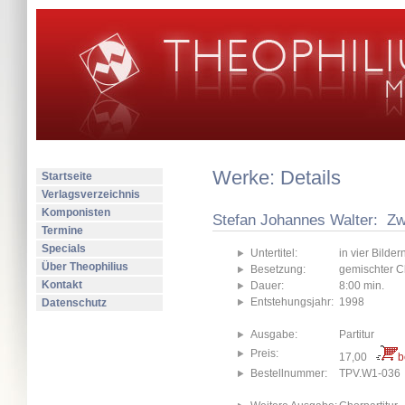
Werke: Details
Startseite
Verlagsverzeichnis
Komponisten
Stefan Johannes Walter: Zw
Termine
Specials
Untertitel:
in vier Bilde
Über Theophilius
Besetzung:
gemischter C
Kontakt
Dauer:
8:00 min.
Entstehungsjahr:
1998
Datenschutz
Ausgabe:
Partitur
Preis:
17,00
b
Bestellnummer:
TPV.W1-036