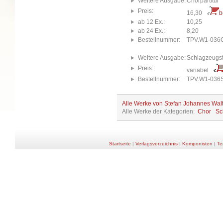
Weitere Ausgabe:
Chorpartitur
Preis:
16,30
b
ab 12 Ex.:
10,25
ab 24 Ex.:
8,20
Bestellnummer:
TPV.W1-036
Weitere Ausgabe:
Schlagzeugs
Preis:
variabel
Bestellnummer:
TPV.W1-036
Alle Werke von Stefan Johannes Wal
Alle Werke der Kategorien:
Chor
Sc
Startseite
|
Verlagsverzeichnis
|
Komponisten
|
Te