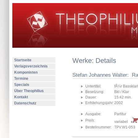
Werke: Details
Startseite
Verlagsverzeichnis
Komponisten
Stefan Johannes Walter: R
Termine
Specials
Untertitel:
fÃ¼r Bassklari
Über Theophilius
Besetzung:
Bkl / Klar
Kontakt
Dauer:
15:42 min.
Entstehungsjahr:
2002
Datenschutz
Ausgabe:
Partitur
Preis:
variabel
Bestellnummer:
TPV.W1-053