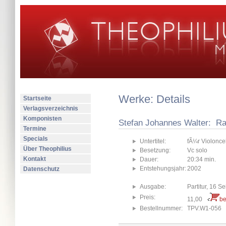
Werke: Details
Startseite
Verlagsverzeichnis
Komponisten
Stefan Johannes Walter: R
Termine
Specials
Untertitel:
fÃ¼r Violoncel
Über Theophilius
Besetzung:
Vc solo
Kontakt
Dauer:
20:34 min.
Entstehungsjahr:
2002
Datenschutz
Ausgabe:
Partitur, 16 Se
Preis:
11,00
be
Bestellnummer:
TPV.W1-056