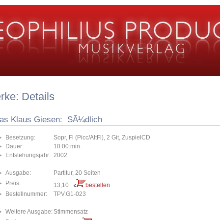
ke: Details
ias Klaus Giesen: SÃ¼dlich
Besetzung:
Sopr, Fl (Picc/AltFl), 2 Git, ZuspielCD
Dauer:
10:00 min.
Entstehungsjahr:
2002
Ausgabe:
Partitur, 20 Seiten
Preis:
13,10
bestellen
Bestellnummer:
TPV.G1-023
Weitere Ausgabe:
Stimmensatz