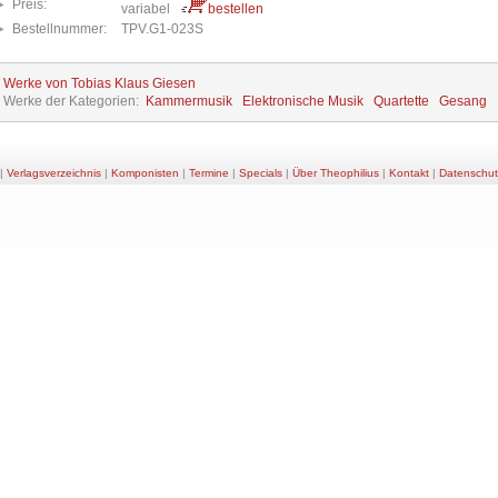
Preis:
variabel
bestellen
Bestellnummer:
TPV.G1-023S
e Werke von Tobias Klaus Giesen
e Werke der Kategorien:
Kammermusik
Elektronische Musik
Quartette
Gesang
|
Verlagsverzeichnis
|
Komponisten
|
Termine
|
Specials
|
Über Theophilius
|
Kontakt
|
Datenschut