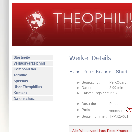
Werke: Details
Startseite
Verlagsverzeichnis
Komponisten
Hans-Peter Krause: Shortcu
Termine
Specials
Besetzung:
PerkQuart
Über Theophilius
Dauer:
2:00 min.
Kontakt
Entstehungsjahr:
1997
Datenschutz
Ausgabe:
Partitur
Preis:
variabel
Bestellnummer:
TPV.K1-001
Alle Werke von Hans-Peter Krause