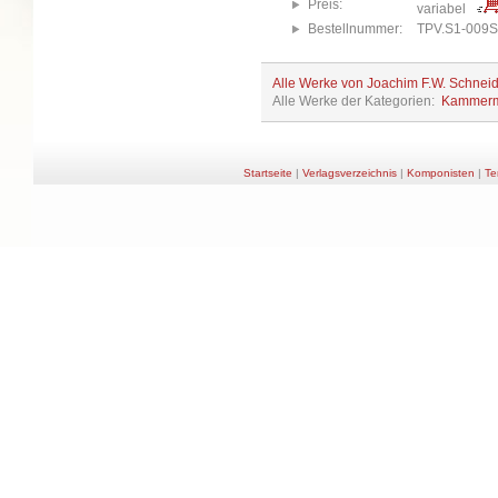
Preis:
variabel
Bestellnummer:
TPV.S1-009S
Alle Werke von Joachim F.W. Schnei
Alle Werke der Kategorien:
Kammerm
Startseite
|
Verlagsverzeichnis
|
Komponisten
|
Te