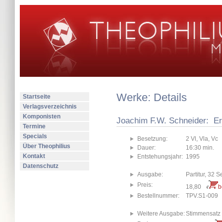
Werke: Details
Startseite
Verlagsverzeichnis
Komponisten
Joachim F.W. Schneider: Ers
Termine
Specials
Besetzung:
2 Vl, Vla, Vc
Über Theophilius
Dauer:
16:30 min.
Kontakt
Entstehungsjahr:
1995
Datenschutz
Ausgabe:
Partitur, 32 S
Preis:
18,80
b
Bestellnummer:
TPV.S1-009
Weitere Ausgabe:
Stimmensatz