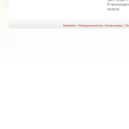
nach Texten H
Ã¼berwiegend
verfasst
Startseite
|
Verlagsverzeichnis
|
Komponisten
|
Te