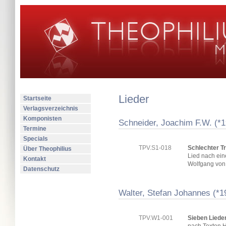
Lieder
Startseite
Verlagsverzeichnis
Komponisten
Schneider, Joachim F.W. (*
Termine
Specials
TPV.S1-018
Schlechter T
Über Theophilius
Lied nach ei
Kontakt
Wolfgang von
Datenschutz
Walter, Stefan Johannes (*1
TPV.W1-001
Sieben Lieder