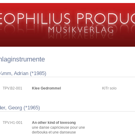
hlaginstrumente
¼mm, Adrian (*1985)
TPV.B2-001
Klee Gedrommel
KlTr solo
der, Georg (*1965)
TPV.H1-001
An other kind of lovesong
une danse capricieuse pour une
derbouka et une danseuse