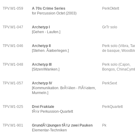
TPV.W1-059
A 70s Crime Series
PerkOktett
for Percussion Octet (2003)
TPV.W1-047
Archetyp I
GrTr solo
[Gehen - Laufen.]
TPV.W1-046
Archetyp II
Perk solo (Vibra, T
[Stehen. Ãœberlegen.]
de basque, Woodbl
TPV.W1-048
Archetyp III
Perk solo (Cajon,
[Sitzen/Wanken.]
Bongos, ChinaCymb
TPV.W1-057
Archetyp IV
PerkSext
[Kommunikation. BrÃ¼llen - FlÃ¼stern,
Murmeln.]
TPV.W1-025
Drei Fraktale
PerkQuartett
fÃ¼r Perkussion-Quartett
TPV.W1-901
GrundÃ¼bungen fÃ¼r zwei Pauken
Pk
Elementar-Techniken