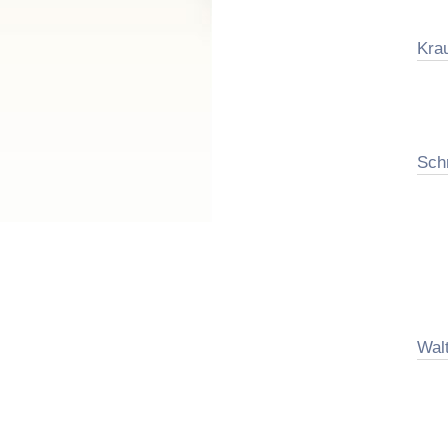
Kra
Sch
Wal