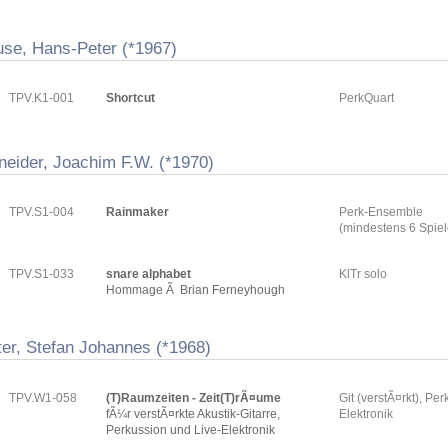
use, Hans-Peter (*1967)
TPV.K1-001
Shortcut
PerkQuart
neider, Joachim F.W. (*1970)
TPV.S1-004
Rainmaker
Perk-Ensemble
(mindestens 6 Spiel
TPV.S1-033
snare alphabet
KlTr solo
Hommage Ã Brian Ferneyhough
ter, Stefan Johannes (*1968)
TPV.W1-058
(T)Raumzeiten - Zeit(T)rÃ¤ume
Git (verstÃ¤rkt), Per
fÃ¼r verstÃ¤rkte Akustik-Gitarre,
Elektronik
Perkussion und Live-Elektronik