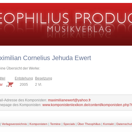
imilian Cornelius Jehuda Ewert
eine Übersicht der Werke:
itel
Entstehung
Besetzung
ar
2005
2 Vl.
il-Adresse des Komponisten:
maximilianewert@yahoo.fr
epage des Komponisten:
www.komponistenlexikon.de/content/komponisten.php
|
Verlagsverzeichnis
|
Komponisten
|
Termine
|
Specials
|
Über Theophilius
|
Kontakt
|
Datenschut