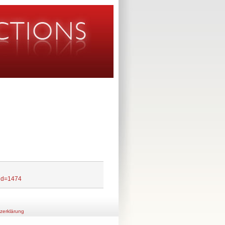
?id=1474
zerklärung