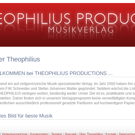
r Theophilius
LKOMMEN bei THEOPHILIUS PRODUCTIONS ...
ir sind ein auf zeitgenössische Musik spezialisierter Verlag. Im Jahr 2000 haben ih
im F.W. Schneider und Stefan Johannes Walter gegründet. Seitdem wächst die Lis
HEOPHILIUS verlegen wollen, beständig weiter. Unser Ziel ist es, praktikable und
stellen. Daher finden sich in unserem Verlagsprogramm keine vervielfältigten Kom
fentlichen ausschließlich professionell gesetzte Partituren auf hochwertigem Papie
es Bild für beste Musik
|
Verlagsverzeichnis
|
Komponisten
|
Termine
|
Specials
|
Über Theophilius
|
Kontakt
|
Datenschut