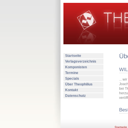
Übe
Startseite
Verlagsverzeichnis
Komponisten
WIL
Termine
Specials
... w
Joach
Über Theophilius
bei T
Kontakt
herzu
Datenschutz
veröf
Best
Startseite