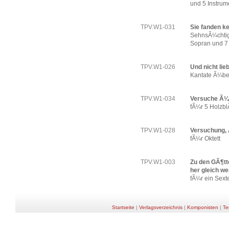
und 5 Instrum
TPV.W1-031
Sie fanden k
SehnsÃ¼chtig
Sopran und 7
TPV.W1-026
Und nicht li
Kantate Ã¼be
TPV.W1-034
Versuche Ã¼b
fÃ¼r 5 Holzbl
TPV.W1-028
Versuchung, 
fÃ¼r Oktett
TPV.W1-003
Zu den GÃ¶tt
her gleich we
fÃ¼r ein Sexte
Startseite
|
Verlagsverzeichnis
|
Komponisten
|
Te