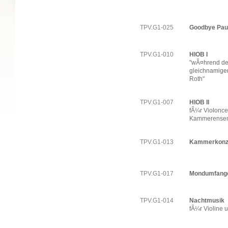
TPV.G1-025
Goodbye Pau
TPV.G1-010
HIOB I
"wÃ¤hrend de
gleichnamige
Roth"
TPV.G1-007
HIOB II
fÃ¼r Violonce
Kammerense
TPV.G1-013
Kammerkonz
TPV.G1-017
Mondumfang
TPV.G1-014
Nachtmusik
fÃ¼r Violine