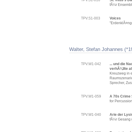
TPV.S1-016
St. Vitus's D
fÃ¼r Ensemble
TPV.S1-003
Voices
"ErdenklÃ¤nge"
Walter, Stefan Johannes (*1
TPV.W1-042
... und die N
verhÃ¼llte al
Kreuzweg in e
Raumszenario
Sprecher, Zus
TPV.W1-059
A 70s Crime 
for Percussio
TPV.W1-040
Arie der Lysi
fÃ¼r Gesang