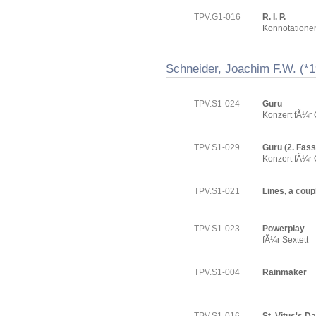
TPV.G1-016
R. I. P.
Konnotatione
Schneider, Joachim F.W. (*
TPV.S1-024
Guru
Konzert fÃ¼r 
TPV.S1-029
Guru (2. Fas
Konzert fÃ¼r 
TPV.S1-021
Lines, a couple
TPV.S1-023
Powerplay
fÃ¼r Sextett
TPV.S1-004
Rainmaker