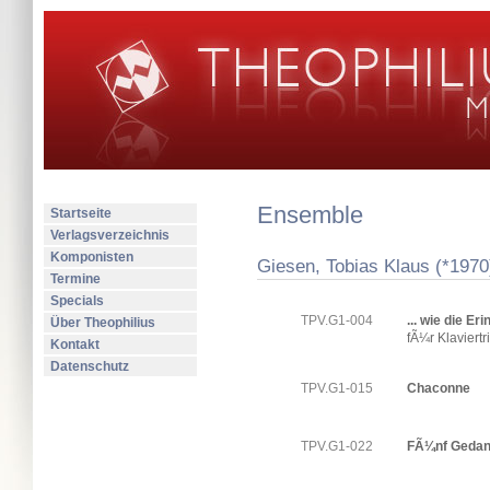
Ensemble
Startseite
Verlagsverzeichnis
Komponisten
Giesen, Tobias Klaus (*1970
Termine
Specials
TPV.G1-004
... wie die Er
Über Theophilius
fÃ¼r Klaviert
Kontakt
Datenschutz
TPV.G1-015
Chaconne
TPV.G1-022
FÃ¼nf Geda