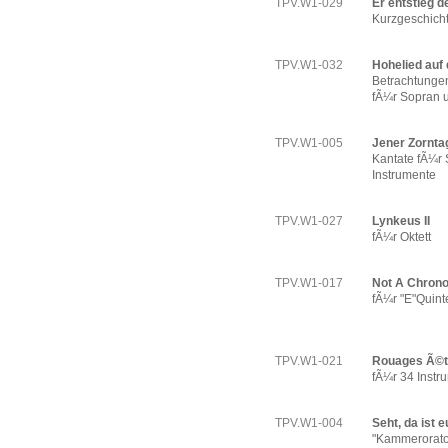
TPV.W1-029
Er entstieg d
Kurzgeschicht
TPV.W1-032
Hohelied auf 
Betrachtung
fÃ¼r Sopran u
TPV.W1-005
Jener Zornta
Kantate fÃ¼r 
Instrumente
TPV.W1-027
Lynkeus II
fÃ¼r Oktett
TPV.W1-017
Not A Chrono
fÃ¼r "E"Quinte
TPV.W1-021
Rouages Ã©t
fÃ¼r 34 Instr
TPV.W1-004
Seht, da ist e
"Kammerorato