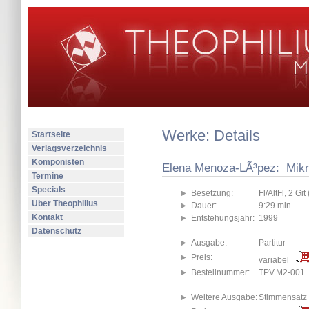
Werke: Details
Startseite
Verlagsverzeichnis
Komponisten
Elena Menoza-LÃ³pez: Mikro
Termine
Specials
Besetzung:
Fl/AltFl, 2 Gi
Über Theophilius
Dauer:
9:29 min.
Kontakt
Entstehungsjahr:
1999
Datenschutz
Ausgabe:
Partitur
Preis:
variabel
Bestellnummer:
TPV.M2-001
Weitere Ausgabe:
Stimmensatz