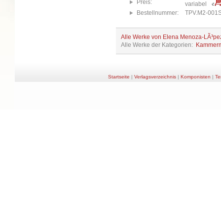
Preis:
variabel
Bestellnummer:
TPV.M2-001
Alle Werke von Elena Menoza-LÃ³pe
Alle Werke der Kategorien:
Kammerm
Startseite
|
Verlagsverzeichnis
|
Komponisten
|
Te