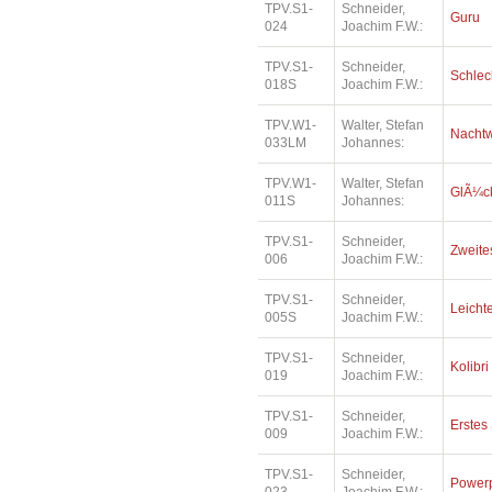
TPV.S1-
Schneider,
Guru
024
Joachim F.W.:
TPV.S1-
Schneider,
Schlec
018S
Joachim F.W.:
TPV.W1-
Walter, Stefan
Nacht
033LM
Johannes:
TPV.W1-
Walter, Stefan
GlÃ¼ck
011S
Johannes:
TPV.S1-
Schneider,
Zweites
006
Joachim F.W.:
TPV.S1-
Schneider,
Leichte
005S
Joachim F.W.:
TPV.S1-
Schneider,
Kolibri
019
Joachim F.W.:
TPV.S1-
Schneider,
Erstes 
009
Joachim F.W.:
TPV.S1-
Schneider,
Power