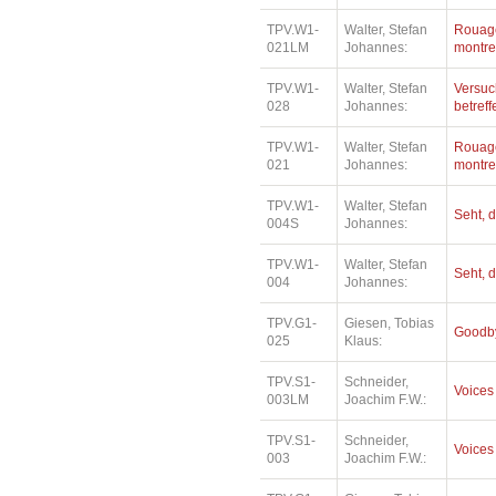
TPV.W1-
Walter, Stefan
Rouage
021LM
Johannes:
montre
TPV.W1-
Walter, Stefan
Versuc
028
Johannes:
betref
TPV.W1-
Walter, Stefan
Rouage
021
Johannes:
montre
TPV.W1-
Walter, Stefan
Seht, d
004S
Johannes:
TPV.W1-
Walter, Stefan
Seht, d
004
Johannes:
TPV.G1-
Giesen, Tobias
Goodby
025
Klaus:
TPV.S1-
Schneider,
Voices
003LM
Joachim F.W.:
TPV.S1-
Schneider,
Voices
003
Joachim F.W.: