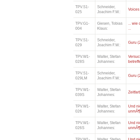
TPV.S1-
Schneider,
Voices
025
Joachim F.W.:
TPV.G1-
Giesen, Tobias
... wi
004
Klaus:
...
TPV.S1-
Schneider,
Guru (
029
Joachim F.W.:
TPV.W1-
Walter, Stefan
Versuc
028S
Johannes:
betref
TPV.S1-
Schneider,
Guru (
029LM
Joachim F.W.:
TPV.W1-
Walter, Stefan
Zeitfar
039S
Johannes:
TPV.W1-
Walter, Stefan
Und ni
026
Johannes:
unmÃ¶
TPV.W1-
Walter, Stefan
Und ni
026S
Johannes:
unmÃ¶
TPV.W1-
Walter, Stefan
Und ni