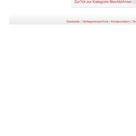
Zur?ck zur Kategorie BlechblÃ¤ser
| 
Startseite
|
Verlagsverzeichnis
|
Komponisten
|
Te