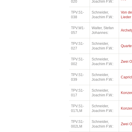
020
Joachim F.W.:
TPV.S1-
Schneider,
Von de
038
Joachim F.W.:
Lieder
TPV.W1-
Walter, Stefan
Archet
057
Johannes:
TPV.S1-
Schneider,
Quartet
027
Joachim F.W.:
TPV.S1-
Schneider,
Zwei O
002
Joachim F.W.:
TPV.S1-
Schneider,
Capric
039
Joachim F.W.:
TPV.S1-
Schneider,
Konzer
017
Joachim F.W.:
TPV.S1-
Schneider,
Konzer
017LM
Joachim F.W.:
TPV.S1-
Schneider,
Zwei O
002LM
Joachim F.W.: