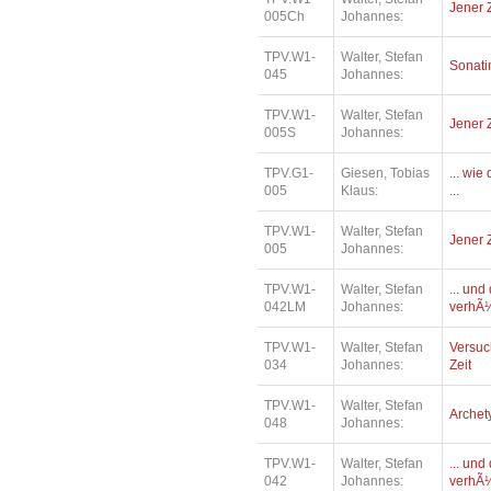
Jener 
005Ch
Johannes:
TPV.W1-
Walter, Stefan
Sonatin
045
Johannes:
TPV.W1-
Walter, Stefan
Jener 
005S
Johannes:
TPV.G1-
Giesen, Tobias
... wi
005
Klaus:
...
TPV.W1-
Walter, Stefan
Jener 
005
Johannes:
TPV.W1-
Walter, Stefan
... un
042LM
Johannes:
verhÃ¼
TPV.W1-
Walter, Stefan
Versuc
034
Johannes:
Zeit
TPV.W1-
Walter, Stefan
Archety
048
Johannes:
TPV.W1-
Walter, Stefan
... un
042
Johannes:
verhÃ¼