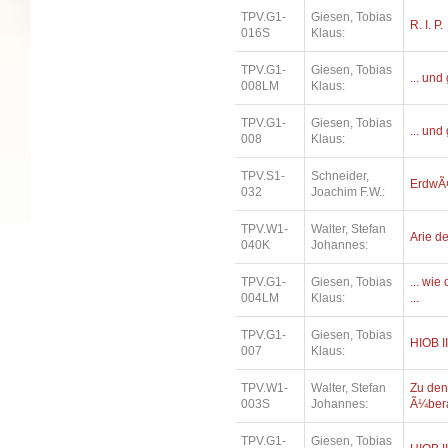
TPV.G1-
Giesen, Tobias
R. I. P.
016S
Klaus:
TPV.G1-
Giesen, Tobias
... und
008LM
Klaus:
TPV.G1-
Giesen, Tobias
... und
008
Klaus:
TPV.S1-
Schneider,
ErdwÃ¤
032
Joachim F.W.:
TPV.W1-
Walter, Stefan
Arie de
040K
Johannes:
TPV.G1-
Giesen, Tobias
... wi
004LM
Klaus:
...
TPV.G1-
Giesen, Tobias
HIOB II
007
Klaus:
TPV.W1-
Walter, Stefan
Zu den
003S
Johannes:
Ã¼bera
TPV.G1-
Giesen, Tobias