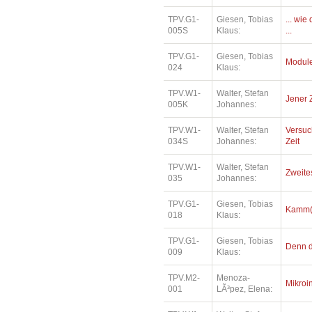
TPV.G1-
Giesen, Tobias
... wi
005S
Klaus:
...
TPV.G1-
Giesen, Tobias
Modul
024
Klaus:
TPV.W1-
Walter, Stefan
Jener 
005K
Johannes:
TPV.W1-
Walter, Stefan
Versuc
034S
Johannes:
Zeit
TPV.W1-
Walter, Stefan
Zweite
035
Johannes:
TPV.G1-
Giesen, Tobias
Kamm(e
018
Klaus:
TPV.G1-
Giesen, Tobias
Denn di
009
Klaus:
TPV.M2-
Menoza-
Mikroi
001
LÃ³pez, Elena: