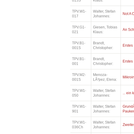
015S
Klaus:
TPV.W1-
Walter, Stefan
Not A 
017
Johannes:
TPV.G1-
Giesen, Tobias
An Sc
021
Klaus:
TPV.B1-
Brandt,
Erstes
001S
Christopher:
TPV.B1-
Brandt,
Erstes
001
Christopher:
TPV.M2-
Menoza-
Mikroi
001S
LÃ³pez, Elena:
TPV.W1-
Walter, Stefan
... ein
050
Johannes:
TPV.W1-
Walter, Stefan
Grund
901
Johannes:
Pauke
TPV.W1-
Walter, Stefan
Zweite
036Ch
Johannes: