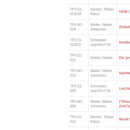
TPV.G1-
Giesen, Tobias
HIOB I
010LM
Klaus:
TPV.W1-
Walter, Stefan
Zeitfar
039
Johannes:
TPV.S1-
Schneider,
breath
010CD
Joachim F.W.:
TPV.S2-
Sieber, Adrian:
Die ge
001
TPV.W1-
Walter, Stefan
Nacht
033
Johannes:
TPV.S1-
Schneider,
Leichte
005
Joachim F.W.:
TPV.W1-
Walter, Stefan
(T)Rau
058
Johannes:
Zeit(T
TPV.G1-
Giesen, Tobias
Musik 
012
Klaus: