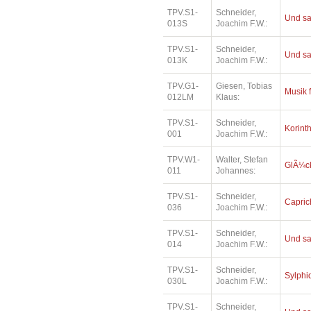
TPV.S1-
Schneider,
Und sa
013S
Joachim F.W.:
TPV.S1-
Schneider,
Und sa
013K
Joachim F.W.:
TPV.G1-
Giesen, Tobias
Musik 
012LM
Klaus:
TPV.S1-
Schneider,
Korinth
001
Joachim F.W.:
TPV.W1-
Walter, Stefan
GlÃ¼ck
011
Johannes:
TPV.S1-
Schneider,
Capric
036
Joachim F.W.:
TPV.S1-
Schneider,
Und sa
014
Joachim F.W.:
TPV.S1-
Schneider,
Sylphi
030L
Joachim F.W.:
TPV.S1-
Schneider,