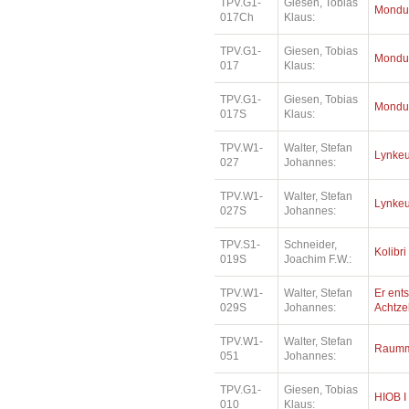
TPV.G1-
Giesen, Tobias
Mondu
017Ch
Klaus:
TPV.G1-
Giesen, Tobias
Mondu
017
Klaus:
TPV.G1-
Giesen, Tobias
Mondu
017S
Klaus:
TPV.W1-
Walter, Stefan
Lynkeu
027
Johannes:
TPV.W1-
Walter, Stefan
Lynkeu
027S
Johannes:
TPV.S1-
Schneider,
Kolibri
019S
Joachim F.W.:
TPV.W1-
Walter, Stefan
Er ents
029S
Johannes:
Achtz
TPV.W1-
Walter, Stefan
Raumm
051
Johannes:
TPV.G1-
Giesen, Tobias
HIOB I
010
Klaus: