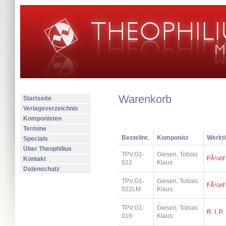
Warenkorb
Startseite
Verlagsverzeichnis
Komponisten
Termine
Bestellnr.
Komponist
Werkti
Specials
Über Theophilius
TPV.G1-
Giesen, Tobias
FÃ¼nf
Kontakt
022
Klaus:
Datenschutz
TPV.G1-
Giesen, Tobias
FÃ¼nf
022LM
Klaus:
TPV.G1-
Giesen, Tobias
R. I. P.
016
Klaus: