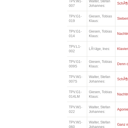
TPV.W1-
Walter, Stefan
SchÃ¶
007
Johannes:
TPV.G1-
Giesen, Tobias
Siebe
019
Klaus:
TPV.G1-
Giesen, Tobias
Nacht
014
Klaus:
TPV.L1-
LÃ¼tge, Ines:
Klavie
002
TPV.G1-
Giesen, Tobias
Denn di
009S
Klaus:
TPV.W1-
Walter, Stefan
SchÃ¶
007S
Johannes:
TPV.G1-
Giesen, Tobias
Nacht
014LM
Klaus:
TPV.W1-
Walter, Stefan
Agonie 
022
Johannes:
TPV.W1-
Walter, Stefan
Ganz 
060
Johannes: