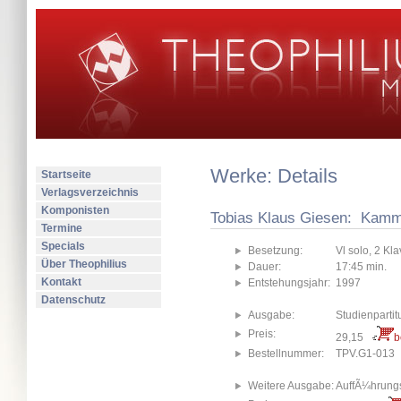
Werke: Details
Startseite
Verlagsverzeichnis
Komponisten
Tobias Klaus Giesen: Kamm
Termine
Specials
Besetzung:
Vl solo, 2 Kla
Über Theophilius
Dauer:
17:45 min.
Kontakt
Entstehungsjahr:
1997
Datenschutz
Ausgabe:
Studienpartit
Preis:
29,15
b
Bestellnummer:
TPV.G1-013
Weitere Ausgabe:
AuffÃ¼hrungs