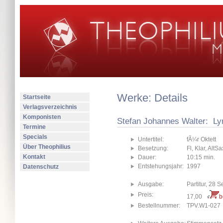
Werke: Details
Startseite
Verlagsverzeichnis
Komponisten
Stefan Johannes Walter: Ly
Termine
Specials
Untertitel:
fÃ¼r Oktett
Über Theophilius
Besetzung:
Fl, Klar, AltSa
Kontakt
Dauer:
10:15 min.
Entstehungsjahr:
1997
Datenschutz
Ausgabe:
Partitur, 28 S
Preis:
17,00
b
Bestellnummer:
TPV.W1-027