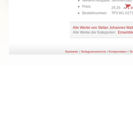
Weitere Ausgabe:
Stimmensatz
Preis:
29,35
b
Bestellnummer:
TPV.W1-027
Alle Werke von Stefan Johannes Wal
Alle Werke der Kategorien:
Ensembl
Startseite
|
Verlagsverzeichnis
|
Komponisten
|
Te