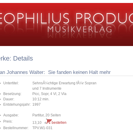
ke: Details
fan Johannes Walter: Sie fanden keinen Halt mehr
Untertitel:
SehnsÃ¼chtige Erwartung fÃ¼r Sopran
und 7 Instrumente
Besetzung:
Picc, Sopr, 4 Vl, 2 Vla
Dauer:
10:12 min.
Entstehungsjahr:
1997
Ausgabe:
Partitur, 20 Seiten
Preis:
13,10
bestellen
Bestellnummer:
TPV.W1-031