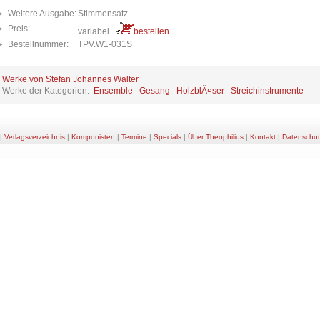
Weitere Ausgabe:
Stimmensatz
Preis:
variabel
bestellen
Bestellnummer:
TPV.W1-031S
e Werke von Stefan Johannes Walter
e Werke der Kategorien:
Ensemble
Gesang
HolzblÃ¤ser
Streichinstrumente
|
Verlagsverzeichnis
|
Komponisten
|
Termine
|
Specials
|
Über Theophilius
|
Kontakt
|
Datenschut