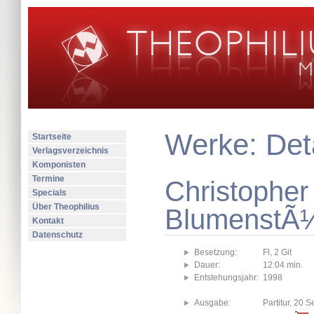
Werke: Deta
Startseite
Verlagsverzeichnis
Komponisten
Termine
Christopher
Specials
Über Theophilius
BlumenstÃ
Kontakt
Datenschutz
Besetzung:
Fl, 2 Git
Dauer:
12:04 min.
Entstehungsjahr:
1998
Ausgabe:
Partitur, 20 S