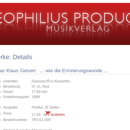
ke: Details
as Klaus Giesen: ... wie die Erinnerungswunde ...
Untertitel:
Fassung fÃ¼r Klaviertrio
Besetzung:
Vl, Vc, Klav
Dauer:
17:00 min.
Entstehungsjahr:
1999
Ausgabe:
Partitur, 28 Seiten
Preis:
17,00
bestellen
Bestellnummer:
TPV.G1-005