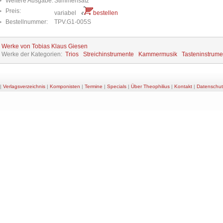
Weitere Ausgabe:
Stimmensatz
Preis:
variabel
bestellen
Bestellnummer:
TPV.G1-005S
e Werke von Tobias Klaus Giesen
e Werke der Kategorien:
Trios
Streichinstrumente
Kammermusik
Tasteninstrume
|
Verlagsverzeichnis
|
Komponisten
|
Termine
|
Specials
|
Über Theophilius
|
Kontakt
|
Datenschut