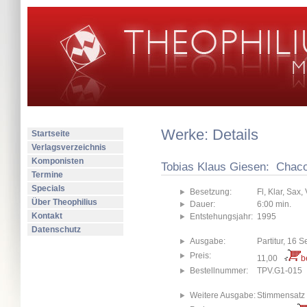
Werke: Details
Startseite
Verlagsverzeichnis
Komponisten
Tobias Klaus Giesen: Chac
Termine
Specials
Besetzung:
Fl, Klar, Sax, 
Über Theophilius
Dauer:
6:00 min.
Kontakt
Entstehungsjahr:
1995
Datenschutz
Ausgabe:
Partitur, 16 S
Preis:
11,00
b
Bestellnummer:
TPV.G1-015
Weitere Ausgabe:
Stimmensatz