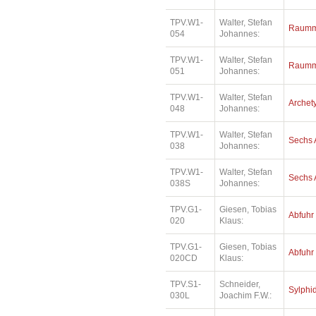
TPV.W1-
Walter, Stefan
Raummu
054
Johannes:
TPV.W1-
Walter, Stefan
Raummu
051
Johannes:
TPV.W1-
Walter, Stefan
Archety
048
Johannes:
TPV.W1-
Walter, Stefan
Sechs 
038
Johannes:
TPV.W1-
Walter, Stefan
Sechs 
038S
Johannes:
TPV.G1-
Giesen, Tobias
Abfuhr
020
Klaus:
TPV.G1-
Giesen, Tobias
Abfuhr
020CD
Klaus:
TPV.S1-
Schneider,
Sylphi
030L
Joachim F.W.: