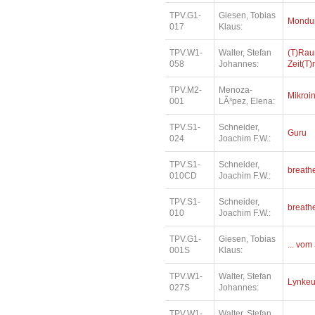
TPV.G1-
Giesen, Tobias
Mondu
017
Klaus:
TPV.W1-
Walter, Stefan
(T)Rau
058
Johannes:
Zeit(T
TPV.M2-
Menoza-
Mikroin
001
LÃ³pez, Elena:
TPV.S1-
Schneider,
Guru
024
Joachim F.W.:
TPV.S1-
Schneider,
breath
010CD
Joachim F.W.:
TPV.S1-
Schneider,
breath
010
Joachim F.W.:
TPV.G1-
Giesen, Tobias
... vom
001S
Klaus:
TPV.W1-
Walter, Stefan
Lynkeus
027S
Johannes:
TPV.W1-
Walter, Stefan