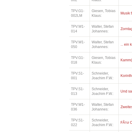
002
Klaus:
TPV.G1-
Giesen, Tobias
Musik f
002LM
Klaus:
TPV.W1-
Walter, Stefan
Zorntag
014
Johannes:
TPV.W1-
Walter, Stefan
... ein
050
Johannes:
TPV.G1-
Giesen, Tobias
Kamm(e
018
Klaus:
TPV.S1-
Schneider,
Korinth
001
Joachim F.W.:
TPV.S1-
Schneider,
Und sa
013
Joachim F.W.:
TPV.W1-
Walter, Stefan
Zweite
036
Johannes:
TPV.S1-
Schneider,
FÃ¼r O
022
Joachim F.W.: