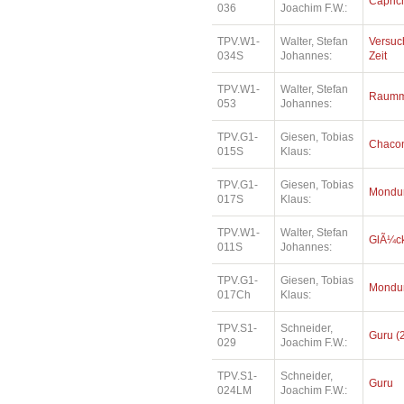
Capric
036
Joachim F.W.:
TPV.W1-
Walter, Stefan
Versuc
034S
Johannes:
Zeit
TPV.W1-
Walter, Stefan
Raummu
053
Johannes:
TPV.G1-
Giesen, Tobias
Chaco
015S
Klaus:
TPV.G1-
Giesen, Tobias
Mondu
017S
Klaus:
TPV.W1-
Walter, Stefan
GlÃ¼ck
011S
Johannes:
TPV.G1-
Giesen, Tobias
Mondu
017Ch
Klaus:
TPV.S1-
Schneider,
Guru (
029
Joachim F.W.:
TPV.S1-
Schneider,
Guru
024LM
Joachim F.W.: