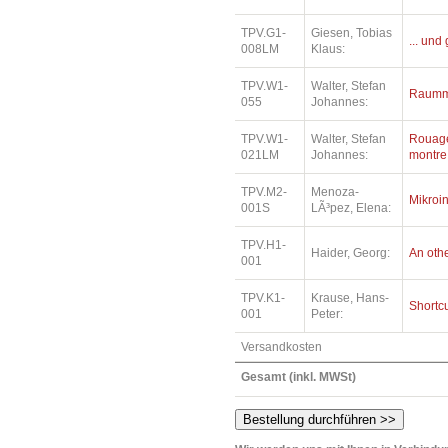
TPV.G1-
Giesen, Tobias
... und
008LM
Klaus:
TPV.W1-
Walter, Stefan
Raummu
055
Johannes:
TPV.W1-
Walter, Stefan
Rouage
021LM
Johannes:
montre
TPV.M2-
Menoza-
Mikroin
001S
LÃ³pez, Elena:
TPV.H1-
Haider, Georg:
An othe
001
TPV.K1-
Krause, Hans-
Shortc
001
Peter:
Versandkosten
Gesamt (inkl. MWSt)