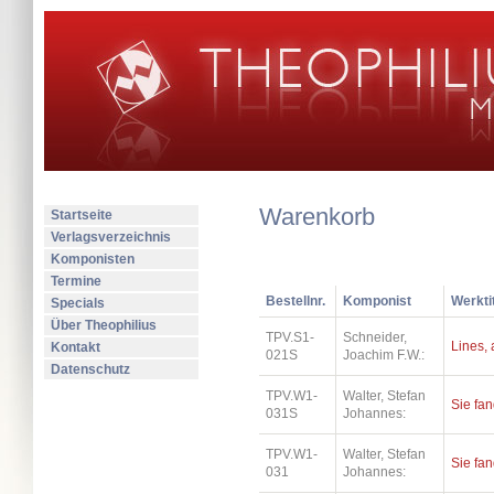
Warenkorb
Startseite
Verlagsverzeichnis
Komponisten
Termine
Bestellnr.
Komponist
Werkti
Specials
Über Theophilius
TPV.S1-
Schneider,
Lines, a
Kontakt
021S
Joachim F.W.:
Datenschutz
TPV.W1-
Walter, Stefan
Sie fa
031S
Johannes:
TPV.W1-
Walter, Stefan
Sie fa
031
Johannes: