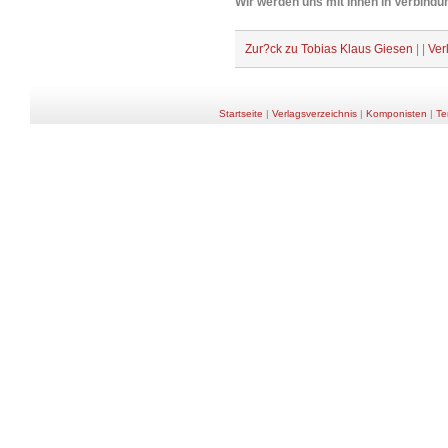
Wir werden uns mit Ihnen in Verbindun
Zur?ck zu Tobias Klaus Giesen
| |
Ver
Startseite
|
Verlagsverzeichnis
|
Komponisten
|
Te