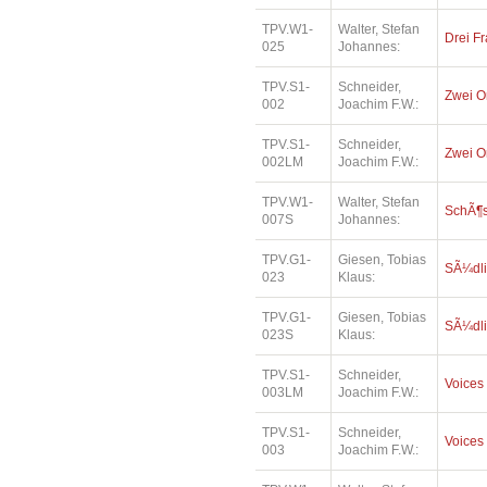
TPV.W1-
Walter, Stefan
Drei Fr
025
Johannes:
TPV.S1-
Schneider,
Zwei O
002
Joachim F.W.:
TPV.S1-
Schneider,
Zwei O
002LM
Joachim F.W.:
TPV.W1-
Walter, Stefan
SchÃ¶s
007S
Johannes:
TPV.G1-
Giesen, Tobias
SÃ¼dli
023
Klaus:
TPV.G1-
Giesen, Tobias
SÃ¼dli
023S
Klaus:
TPV.S1-
Schneider,
Voices
003LM
Joachim F.W.:
TPV.S1-
Schneider,
Voices
003
Joachim F.W.: