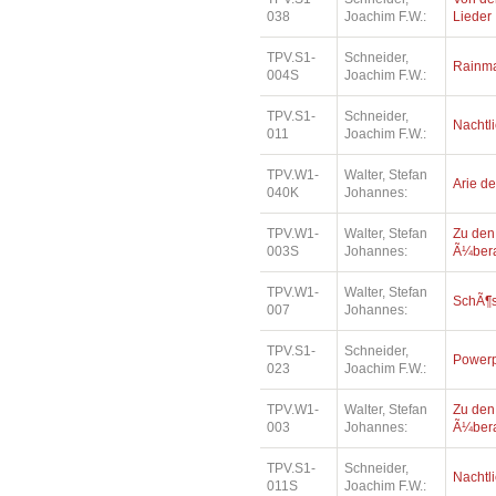
038
Joachim F.W.:
Lieder
TPV.S1-
Schneider,
Rainm
004S
Joachim F.W.:
TPV.S1-
Schneider,
Nachtl
011
Joachim F.W.:
TPV.W1-
Walter, Stefan
Arie de
040K
Johannes:
TPV.W1-
Walter, Stefan
Zu den 
003S
Johannes:
Ã¼beral
TPV.W1-
Walter, Stefan
SchÃ¶s
007
Johannes:
TPV.S1-
Schneider,
Powerp
023
Joachim F.W.:
TPV.W1-
Walter, Stefan
Zu den 
003
Johannes:
Ã¼beral
TPV.S1-
Schneider,
Nachtl
011S
Joachim F.W.: