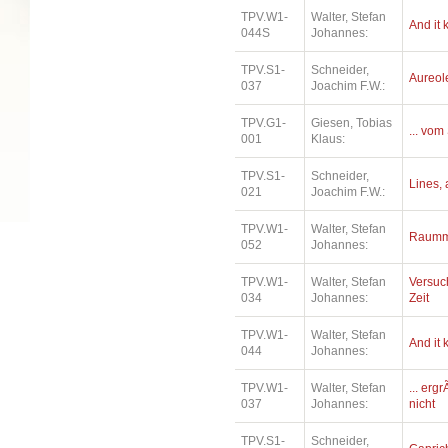
TPV.W1-
Walter, Stefan
And it
044S
Johannes:
TPV.S1-
Schneider,
Aureol
037
Joachim F.W.:
TPV.G1-
Giesen, Tobias
... vom
001
Klaus:
TPV.S1-
Schneider,
Lines, a
021
Joachim F.W.:
TPV.W1-
Walter, Stefan
Raummu
052
Johannes:
TPV.W1-
Walter, Stefan
Versuc
034
Johannes:
Zeit
TPV.W1-
Walter, Stefan
And it
044
Johannes:
TPV.W1-
Walter, Stefan
... erg
037
Johannes:
nicht
TPV.S1-
Schneider,