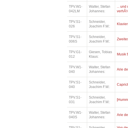
TPV.W1-
Walter, Stefan
... und
042LM
Johannes:
verhÃ¼l
TPV.S1-
Schneider,
Klavier
026
Joachim F.W.:
TPV.S1-
Schneider,
Zweites
006S
Joachim F.W.:
TPV.G1-
Giesen, Tobias
Musik f
012
Klaus:
TPV.W1-
Walter, Stefan
Arie de
040
Johannes:
TPV.S1-
Schneider,
Capric
040
Joachim F.W.:
TPV.S1-
Schneider,
[Humme
031
Joachim F.W.:
TPV.W1-
Walter, Stefan
Arie de
040S
Johannes:
TPV.S1-
Schneider,
Von de