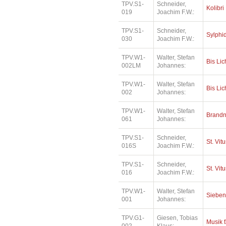
TPV.S1-
Schneider,
Kolibri
019
Joachim F.W.:
TPV.S1-
Schneider,
Sylphi
030
Joachim F.W.:
TPV.W1-
Walter, Stefan
Bis Lic
002LM
Johannes:
TPV.W1-
Walter, Stefan
Bis Lic
002
Johannes:
TPV.W1-
Walter, Stefan
Brand
061
Johannes:
TPV.S1-
Schneider,
St. Vit
016S
Joachim F.W.:
TPV.S1-
Schneider,
St. Vit
016
Joachim F.W.:
TPV.W1-
Walter, Stefan
Sieben
001
Johannes:
TPV.G1-
Giesen, Tobias
Musik f