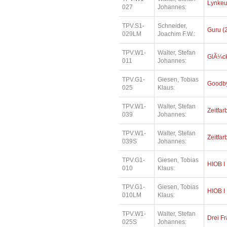
Lynkeus
027
Johannes:
TPV.S1-
Schneider,
Guru (
029LM
Joachim F.W.:
TPV.W1-
Walter, Stefan
GlÃ¼ck
011
Johannes:
TPV.G1-
Giesen, Tobias
Goodby
025
Klaus:
TPV.W1-
Walter, Stefan
Zeitfar
039
Johannes:
TPV.W1-
Walter, Stefan
Zeitfar
039S
Johannes:
TPV.G1-
Giesen, Tobias
HIOB I
010
Klaus:
TPV.G1-
Giesen, Tobias
HIOB I
010LM
Klaus:
TPV.W1-
Walter, Stefan
Drei Fr
025S
Johannes: