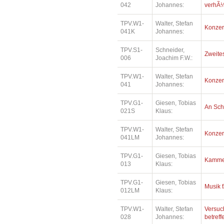
042
Johannes:
verhÃ¼l
TPV.W1-
Walter, Stefan
Konzer
041K
Johannes:
TPV.S1-
Schneider,
Zweites
006
Joachim F.W.:
TPV.W1-
Walter, Stefan
Konzer
041
Johannes:
TPV.G1-
Giesen, Tobias
An Sc
021S
Klaus:
TPV.W1-
Walter, Stefan
Konzer
041LM
Johannes:
TPV.G1-
Giesen, Tobias
Kamme
013
Klaus:
TPV.G1-
Giesen, Tobias
Musik f
012LM
Klaus:
TPV.W1-
Walter, Stefan
Versuc
028
Johannes:
betreff