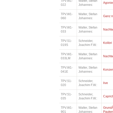
TPV.W1-
Walter, Stefan
Agonie 
022
Johannes:
TPV.W1-
Walter, Stefan
Ganz n
060
Johannes:
TPV.W1-
Walter, Stefan
Nacht
033
Johannes:
TPV.S1-
Schneider,
Kolibri
019S
Joachim F.W.:
TPV.W1-
Walter, Stefan
Nacht
033LM
Johannes:
TPV.W1-
Walter, Stefan
Konzer
041E
Johannes:
TPV.S1-
Schneider,
live
020
Joachim F.W.:
TPV.S1-
Schneider,
Capric
035
Joachim F.W.:
TPV.W1-
Walter, Stefan
Grund
901
Johannes:
Pauke