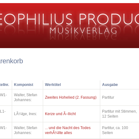
renkorb
ellnr.
Komponist
Werktitel
Ausgabe
.W1-
Walter, Stefan
Zweites Hohelied (2. Fassung)
Partitur
Johannes:
L1-
Partitur mit Stimmen,
LÃ¼tge, Ines:
Kerze und Ã–llicht
12 Seiten
.W1-
Walter, Stefan
... und die Nacht des Todes
Partitur, ca. 100
Johannes:
verhÃ¼llte alles
Seiten