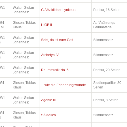
.W1-
Walter, Stefan
GlÃ¼cklicher Lynkeus!
Partitur, 16 Seiten
Johannes:
.G1-
Giesen, Tobias
AuffÃ¼hrungs-
HIOB II
LM
Klaus:
Leihmaterial
.W1-
Walter, Stefan
Seht, da ist euer Gott
Stimmensatz
S
Johannes:
.W1-
Walter, Stefan
Archetyp IV
Stimmensatz
S
Johannes:
.W1-
Walter, Stefan
Raummusik No. 5
Partitur, 20 Seiten
Johannes:
.G1-
Giesen, Tobias
Studienpartitur, 80
... wie die Erinnerungswunde ...
Klaus:
Seiten
.W1-
Walter, Stefan
Agonie III
Partitur, 8 Seiten
Johannes:
.G1-
Giesen, Tobias
SÃ¼dlich
Stimmensatz
S
Klaus: