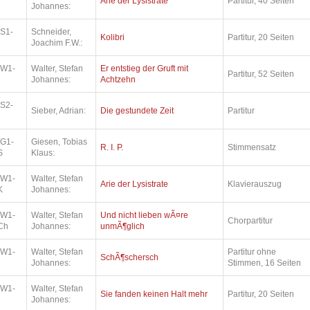
Arie der Lysistrate
Partitur, 40 Seiten
Johannes:
.S1-
Schneider,
Kolibri
Partitur, 20 Seiten
Joachim F.W.:
.W1-
Walter, Stefan
Er entstieg der Gruft mit
Partitur, 52 Seiten
Johannes:
Achtzehn
.S2-
Sieber, Adrian:
Die gestundete Zeit
Partitur
.G1-
Giesen, Tobias
R. I. P.
Stimmensatz
S
Klaus:
.W1-
Walter, Stefan
Arie der Lysistrate
Klavierauszug
K
Johannes:
.W1-
Walter, Stefan
Und nicht lieben wÃ¤re
Chorpartitur
Ch
Johannes:
unmÃ¶glich
.W1-
Walter, Stefan
Partitur ohne
SchÃ¶schersch
Johannes:
Stimmen, 16 Seiten
.W1-
Walter, Stefan
Sie fanden keinen Halt mehr
Partitur, 20 Seiten
Johannes: