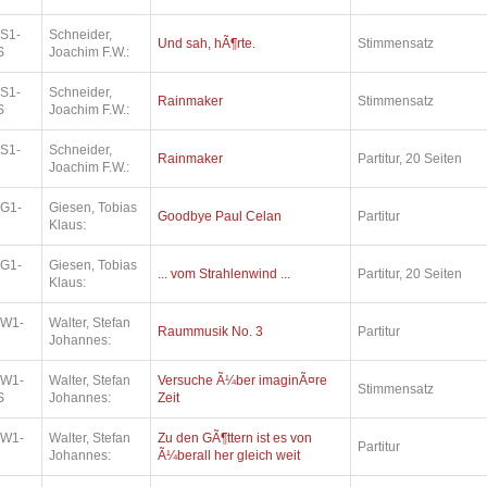
.S1-
Schneider,
Und sah, hÃ¶rte.
Stimmensatz
S
Joachim F.W.:
.S1-
Schneider,
Rainmaker
Stimmensatz
S
Joachim F.W.:
.S1-
Schneider,
Rainmaker
Partitur, 20 Seiten
Joachim F.W.:
.G1-
Giesen, Tobias
Goodbye Paul Celan
Partitur
Klaus:
.G1-
Giesen, Tobias
... vom Strahlenwind ...
Partitur, 20 Seiten
Klaus:
.W1-
Walter, Stefan
Raummusik No. 3
Partitur
Johannes:
.W1-
Walter, Stefan
Versuche Ã¼ber imaginÃ¤re
Stimmensatz
S
Johannes:
Zeit
.W1-
Walter, Stefan
Zu den GÃ¶ttern ist es von
Partitur
Johannes:
Ã¼berall her gleich weit