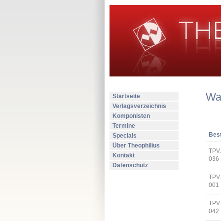
Wa
Startseite
Verlagsverzeichnis
Komponisten
Termine
Best
Specials
Über Theophilius
TPV
Kontakt
036
Datenschutz
TPV.
001
TPV
042