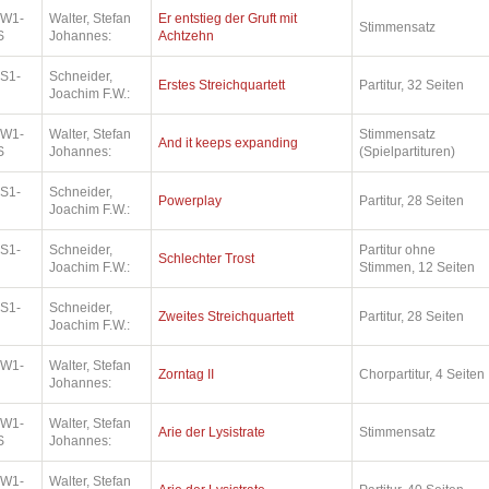
.W1-
Walter, Stefan
Er entstieg der Gruft mit
Stimmensatz
S
Johannes:
Achtzehn
.S1-
Schneider,
Erstes Streichquartett
Partitur, 32 Seiten
Joachim F.W.:
.W1-
Walter, Stefan
Stimmensatz
And it keeps expanding
S
Johannes:
(Spielpartituren)
.S1-
Schneider,
Powerplay
Partitur, 28 Seiten
Joachim F.W.:
.S1-
Schneider,
Partitur ohne
Schlechter Trost
Joachim F.W.:
Stimmen, 12 Seiten
.S1-
Schneider,
Zweites Streichquartett
Partitur, 28 Seiten
Joachim F.W.:
.W1-
Walter, Stefan
Zorntag II
Chorpartitur, 4 Seiten
Johannes:
.W1-
Walter, Stefan
Arie der Lysistrate
Stimmensatz
S
Johannes:
.W1-
Walter, Stefan