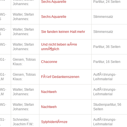
Sechs Aquarelle
Partitur, 24 Seiten
Johannes:
.W1-
Walter, Stefan
Sechs Aquarelle
Stimmensatz
S
Johannes:
.W1-
Walter, Stefan
Sie fanden keinen Halt mehr
Stimmensatz
S
Johannes:
.W1-
Walter, Stefan
Und nicht lieben wÃ¤re
Partitur, 36 Seiten
Johannes:
unmÃ¶glich
.G1-
Giesen, Tobias
Chaconne
Partitur, 16 Seiten
Klaus:
.G1-
Giesen, Tobias
AuffÃ¼hrungs-
FÃ¼nf Gedankenszenen
LM
Klaus:
Leihmaterial
.W1-
Walter, Stefan
AuffÃ¼hrungs-
Nachtweh
LM
Johannes:
Leihmaterial
.W1-
Walter, Stefan
Studienpartitur, 56
Nachtweh
Johannes:
Seiten
.S1-
Schneider,
AuffÃ¼hrungs-
SylphidentÃ¤nze
L
Joachim F.W.:
Leihmaterial