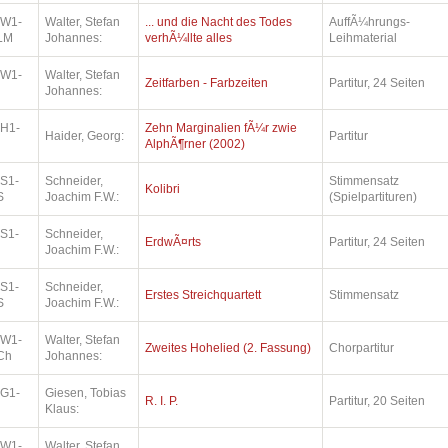
.W1-
Walter, Stefan
... und die Nacht des Todes
AuffÃ¼hrungs-
LM
Johannes:
verhÃ¼llte alles
Leihmaterial
.W1-
Walter, Stefan
Zeitfarben - Farbzeiten
Partitur, 24 Seiten
Johannes:
.H1-
Zehn Marginalien fÃ¼r zwie
Haider, Georg:
Partitur
AlphÃ¶rner (2002)
.S1-
Schneider,
Stimmensatz
Kolibri
S
Joachim F.W.:
(Spielpartituren)
.S1-
Schneider,
ErdwÃ¤rts
Partitur, 24 Seiten
Joachim F.W.:
.S1-
Schneider,
Erstes Streichquartett
Stimmensatz
S
Joachim F.W.:
.W1-
Walter, Stefan
Zweites Hohelied (2. Fassung)
Chorpartitur
Ch
Johannes:
.G1-
Giesen, Tobias
R. I. P.
Partitur, 20 Seiten
Klaus:
.W1-
Walter, Stefan