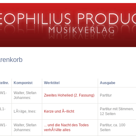
renkorb
ellnr.
Komponist
Werktitel
Ausgabe
.W1-
Walter, Stefan
Zweites Hohelied (2. Fassung)
Partitur
Johannes:
L1-
Partitur mit Stimmen,
LÃ¼tge, Ines:
Kerze und Ã–llicht
12 Seiten
.W1-
Walter, Stefan
... und die Nacht des Todes
Partitur, ca. 100
Johannes:
verhÃ¼llte alles
Seiten