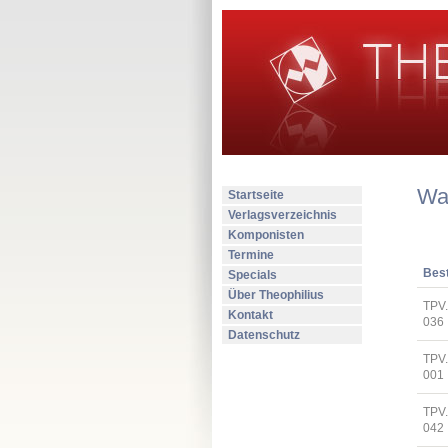
Wa
Startseite
Verlagsverzeichnis
Komponisten
Termine
Best
Specials
Über Theophilius
TPV
Kontakt
036
Datenschutz
TPV.
001
TPV
042