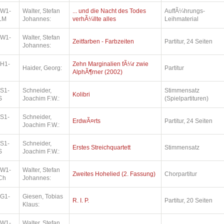
.W1-
Walter, Stefan
... und die Nacht des Todes
AuffÃ¼hrungs-
LM
Johannes:
verhÃ¼llte alles
Leihmaterial
.W1-
Walter, Stefan
Zeitfarben - Farbzeiten
Partitur, 24 Seiten
Johannes:
.H1-
Zehn Marginalien fÃ¼r zwie
Haider, Georg:
Partitur
AlphÃ¶rner (2002)
.S1-
Schneider,
Stimmensatz
Kolibri
S
Joachim F.W.:
(Spielpartituren)
.S1-
Schneider,
ErdwÃ¤rts
Partitur, 24 Seiten
Joachim F.W.:
.S1-
Schneider,
Erstes Streichquartett
Stimmensatz
S
Joachim F.W.:
.W1-
Walter, Stefan
Zweites Hohelied (2. Fassung)
Chorpartitur
Ch
Johannes:
.G1-
Giesen, Tobias
R. I. P.
Partitur, 20 Seiten
Klaus:
.W1-
Walter, Stefan