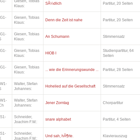
.G1-
Giesen, Tobias
SÃ¼dlich
Partitur, 20 Seiten
Klaus:
.G1-
Giesen, Tobias
Denn die Zeit ist nahe
Partitur, 20 Seiten
Klaus:
.G1-
Giesen, Tobias
An Schumann
Stimmensatz
S
Klaus:
.G1-
Giesen, Tobias
Studienpartitur, 64
HIOB I
Klaus:
Seiten
.G1-
Giesen, Tobias
... wie die Erinnerungswunde ...
Partitur, 28 Seiten
Klaus:
.W1-
Walter, Stefan
Hohelied auf die Gesellschaft
Stimmensatz
S
Johannes:
.W1-
Walter, Stefan
Jener Zorntag
Chorpartitur
Ch
Johannes:
.S1-
Schneider,
snare alphabet
Partitur, 4 Seiten
Joachim F.W.:
.S1-
Schneider,
Und sah, hÃ¶rte.
Klavierauszug
K
Joachim F.W.: