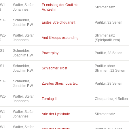
.W1-
Walter, Stefan
Er entstieg der Gruft mit
Stimmensatz
S
Johannes:
Achtzehn
.S1-
Schneider,
Erstes Streichquartett
Partitur, 32 Seiten
Joachim F.W.:
.W1-
Walter, Stefan
Stimmensatz
And it keeps expanding
S
Johannes:
(Spielpartituren)
.S1-
Schneider,
Powerplay
Partitur, 28 Seiten
Joachim F.W.:
.S1-
Schneider,
Partitur ohne
Schlechter Trost
Joachim F.W.:
Stimmen, 12 Seiten
.S1-
Schneider,
Zweites Streichquartett
Partitur, 28 Seiten
Joachim F.W.:
.W1-
Walter, Stefan
Zorntag II
Chorpartitur, 4 Seiten
Johannes:
.W1-
Walter, Stefan
Arie der Lysistrate
Stimmensatz
S
Johannes:
.W1-
Walter, Stefan