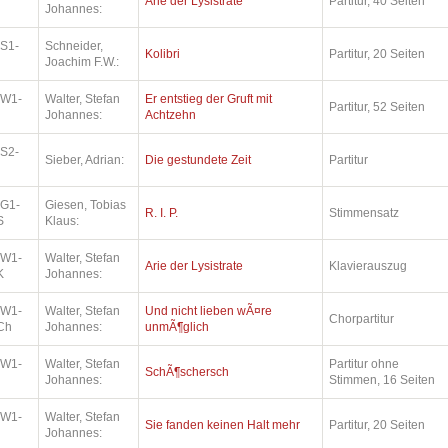
Arie der Lysistrate
Partitur, 40 Seiten
Johannes:
.S1-
Schneider,
Kolibri
Partitur, 20 Seiten
Joachim F.W.:
.W1-
Walter, Stefan
Er entstieg der Gruft mit
Partitur, 52 Seiten
Johannes:
Achtzehn
.S2-
Sieber, Adrian:
Die gestundete Zeit
Partitur
.G1-
Giesen, Tobias
R. I. P.
Stimmensatz
S
Klaus:
.W1-
Walter, Stefan
Arie der Lysistrate
Klavierauszug
K
Johannes:
.W1-
Walter, Stefan
Und nicht lieben wÃ¤re
Chorpartitur
Ch
Johannes:
unmÃ¶glich
.W1-
Walter, Stefan
Partitur ohne
SchÃ¶schersch
Johannes:
Stimmen, 16 Seiten
.W1-
Walter, Stefan
Sie fanden keinen Halt mehr
Partitur, 20 Seiten
Johannes: