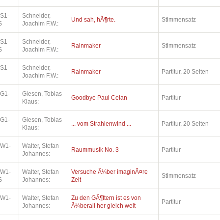
.S1-
Schneider,
Und sah, hÃ¶rte.
Stimmensatz
S
Joachim F.W.:
.S1-
Schneider,
Rainmaker
Stimmensatz
S
Joachim F.W.:
.S1-
Schneider,
Rainmaker
Partitur, 20 Seiten
Joachim F.W.:
.G1-
Giesen, Tobias
Goodbye Paul Celan
Partitur
Klaus:
.G1-
Giesen, Tobias
... vom Strahlenwind ...
Partitur, 20 Seiten
Klaus:
.W1-
Walter, Stefan
Raummusik No. 3
Partitur
Johannes:
.W1-
Walter, Stefan
Versuche Ã¼ber imaginÃ¤re
Stimmensatz
S
Johannes:
Zeit
.W1-
Walter, Stefan
Zu den GÃ¶ttern ist es von
Partitur
Johannes:
Ã¼berall her gleich weit