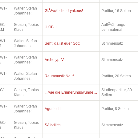
.W1-
Walter, Stefan
GlÃ¼cklicher Lynkeus!
Partitur, 16 Seiten
Johannes:
.G1-
Giesen, Tobias
AuffÃ¼hrungs-
HIOB II
LM
Klaus:
Leihmaterial
.W1-
Walter, Stefan
Seht, da ist euer Gott
Stimmensatz
S
Johannes:
.W1-
Walter, Stefan
Archetyp IV
Stimmensatz
S
Johannes:
.W1-
Walter, Stefan
Raummusik No. 5
Partitur, 20 Seiten
Johannes:
.G1-
Giesen, Tobias
Studienpartitur, 80
... wie die Erinnerungswunde ...
Klaus:
Seiten
.W1-
Walter, Stefan
Agonie III
Partitur, 8 Seiten
Johannes:
.G1-
Giesen, Tobias
SÃ¼dlich
Stimmensatz
S
Klaus: