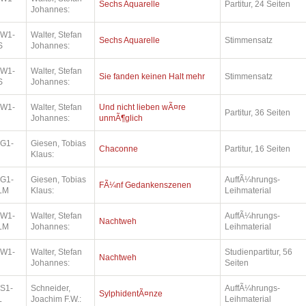
Sechs Aquarelle
Partitur, 24 Seiten
Johannes:
.W1-
Walter, Stefan
Sechs Aquarelle
Stimmensatz
S
Johannes:
.W1-
Walter, Stefan
Sie fanden keinen Halt mehr
Stimmensatz
S
Johannes:
.W1-
Walter, Stefan
Und nicht lieben wÃ¤re
Partitur, 36 Seiten
Johannes:
unmÃ¶glich
.G1-
Giesen, Tobias
Chaconne
Partitur, 16 Seiten
Klaus:
.G1-
Giesen, Tobias
AuffÃ¼hrungs-
FÃ¼nf Gedankenszenen
LM
Klaus:
Leihmaterial
.W1-
Walter, Stefan
AuffÃ¼hrungs-
Nachtweh
LM
Johannes:
Leihmaterial
.W1-
Walter, Stefan
Studienpartitur, 56
Nachtweh
Johannes:
Seiten
.S1-
Schneider,
AuffÃ¼hrungs-
SylphidentÃ¤nze
L
Joachim F.W.:
Leihmaterial