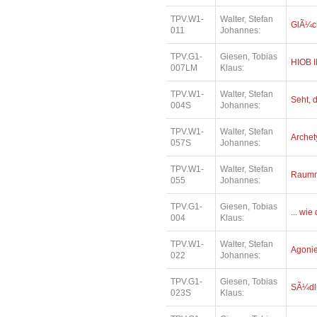
TPV.W1-
Walter, Stefan
GlÃ¼ck
011
Johannes:
TPV.G1-
Giesen, Tobias
HIOB I
007LM
Klaus:
TPV.W1-
Walter, Stefan
Seht, d
004S
Johannes:
TPV.W1-
Walter, Stefan
Archet
057S
Johannes:
TPV.W1-
Walter, Stefan
Raumm
055
Johannes:
TPV.G1-
Giesen, Tobias
... wi
004
Klaus:
TPV.W1-
Walter, Stefan
Agonie 
022
Johannes:
TPV.G1-
Giesen, Tobias
SÃ¼dl
023S
Klaus: