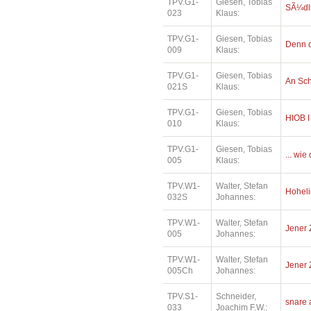
TPV.G1-
Giesen, Tobias
SÃ¼dl
023
Klaus:
TPV.G1-
Giesen, Tobias
Denn d
009
Klaus:
TPV.G1-
Giesen, Tobias
An Sc
021S
Klaus:
TPV.G1-
Giesen, Tobias
HIOB I
010
Klaus:
TPV.G1-
Giesen, Tobias
... wi
005
Klaus:
TPV.W1-
Walter, Stefan
Hoheli
032S
Johannes:
TPV.W1-
Walter, Stefan
Jener 
005
Johannes:
TPV.W1-
Walter, Stefan
Jener 
005Ch
Johannes:
TPV.S1-
Schneider,
snare 
033
Joachim F.W.: