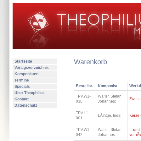
Warenkorb
Startseite
Verlagsverzeichnis
Komponisten
Termine
Bestellnr.
Komponist
Werkti
Specials
Über Theophilius
TPV.W1-
Walter, Stefan
Zweite
Kontakt
036
Johannes:
Datenschutz
TPV.L1-
LÃ¼tge, Ines:
Kerze 
001
TPV.W1-
Walter, Stefan
... un
042
Johannes:
verhÃ¼