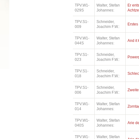
TPV.W1-
Walter, Stefan
Er ents
029S
Johannes:
Achtz
TPV.S1-
Schneider,
Erstes 
009
Joachim F.W.:
TPV.W1-
Walter, Stefan
And it
044S
Johannes:
TPV.S1-
Schneider,
Power
023
Joachim F.W.:
TPV.S1-
Schneider,
Schlec
018
Joachim F.W.:
TPV.S1-
Schneider,
Zweite
006
Joachim F.W.:
TPV.W1-
Walter, Stefan
Zorntag
014
Johannes:
TPV.W1-
Walter, Stefan
Arie de
040S
Johannes:
TPV.W1-
Walter, Stefan