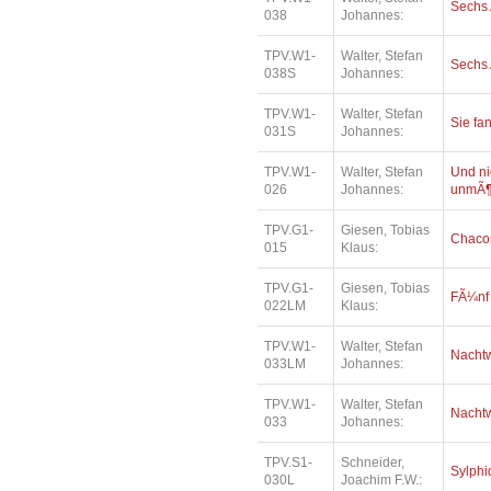
Sechs 
038
Johannes:
TPV.W1-
Walter, Stefan
Sechs 
038S
Johannes:
TPV.W1-
Walter, Stefan
Sie fa
031S
Johannes:
TPV.W1-
Walter, Stefan
Und ni
026
Johannes:
unmÃ¶
TPV.G1-
Giesen, Tobias
Chaco
015
Klaus:
TPV.G1-
Giesen, Tobias
FÃ¼nf
022LM
Klaus:
TPV.W1-
Walter, Stefan
Nacht
033LM
Johannes:
TPV.W1-
Walter, Stefan
Nacht
033
Johannes:
TPV.S1-
Schneider,
Sylph
030L
Joachim F.W.: