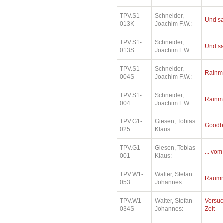
TPV.S1-
Schneider,
Und sa
013K
Joachim F.W.:
TPV.S1-
Schneider,
Und sa
013S
Joachim F.W.:
TPV.S1-
Schneider,
Rainm
004S
Joachim F.W.:
TPV.S1-
Schneider,
Rainm
004
Joachim F.W.:
TPV.G1-
Giesen, Tobias
Goodb
025
Klaus:
TPV.G1-
Giesen, Tobias
... vom
001
Klaus:
TPV.W1-
Walter, Stefan
Raumm
053
Johannes:
TPV.W1-
Walter, Stefan
Versu
034S
Johannes:
Zeit