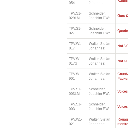
Raumm
054
Johannes:
TPV.S1-
Schneider,
Guru (
029LM
Joachim F.W.:
TPV.S1-
Schneider,
Quarte
027
Joachim F.W.:
TPV.W1-
Walter, Stefan
Not A 
017
Johannes:
TPV.W1-
Walter, Stefan
Not A 
017S
Johannes:
TPV.W1-
Walter, Stefan
Grund
901
Johannes:
Pauke
TPV.S1-
Schneider,
Voices
003LM
Joachim F.W.:
TPV.S1-
Schneider,
Voices
003
Joachim F.W.:
TPV.W1-
Walter, Stefan
Rouag
021
Johannes:
montr