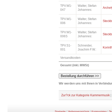
TPV.W1-
Walter, Stefan
Archet
047
Johannes:
TPV.W1-
Walter, Stefan
Steckb
006
Johannes:
TPV.W1-
Walter, Stefan
Steckb
006S
Johannes:
TPV.S1-
Schneider,
Korint
001
Joachim F.W.:
Versandkosten
Gesamt (inkl. MWSt)
Wir werden uns mit Ihnen in Verbindun
Zur?ck zur Kategorie Kammermusik
|
Startseite
|
Verlagsverzeichnis
|
Komponisten
|
Te