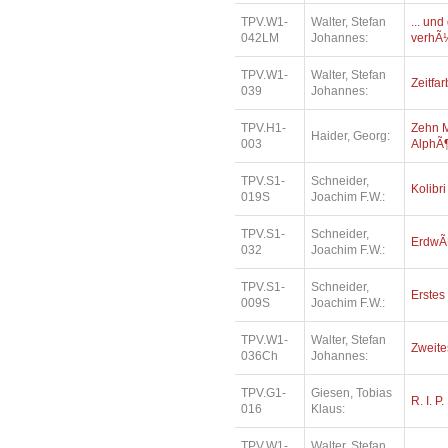
TPV.W1-
Walter, Stefan
... un
042LM
Johannes:
verhÃ¼
TPV.W1-
Walter, Stefan
Zeitfa
039
Johannes:
TPV.H1-
Zehn M
Haider, Georg:
003
AlphÃ¶
TPV.S1-
Schneider,
Kolibri
019S
Joachim F.W.:
TPV.S1-
Schneider,
ErdwÃ
032
Joachim F.W.:
TPV.S1-
Schneider,
Erstes 
009S
Joachim F.W.:
TPV.W1-
Walter, Stefan
Zweite
036Ch
Johannes:
TPV.G1-
Giesen, Tobias
R. I. P.
016
Klaus:
TPV.W1-
Walter, Stefan