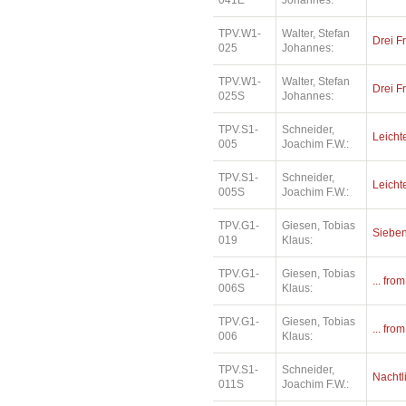
041E
Johannes:
TPV.W1-
Walter, Stefan
Drei F
025
Johannes:
TPV.W1-
Walter, Stefan
Drei F
025S
Johannes:
TPV.S1-
Schneider,
Leichte
005
Joachim F.W.:
TPV.S1-
Schneider,
Leichte
005S
Joachim F.W.:
TPV.G1-
Giesen, Tobias
Siebe
019
Klaus:
TPV.G1-
Giesen, Tobias
... fro
006S
Klaus:
TPV.G1-
Giesen, Tobias
... fro
006
Klaus:
TPV.S1-
Schneider,
Nachtl
011S
Joachim F.W.: