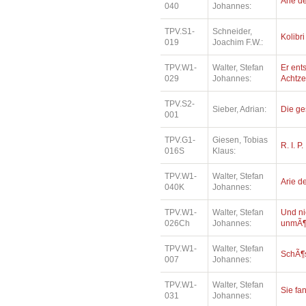
Arie de
040
Johannes:
TPV.S1-
Schneider,
Kolibri
019
Joachim F.W.:
TPV.W1-
Walter, Stefan
Er ents
029
Johannes:
Achtz
TPV.S2-
Sieber, Adrian:
Die ge
001
TPV.G1-
Giesen, Tobias
R. I. P.
016S
Klaus:
TPV.W1-
Walter, Stefan
Arie de
040K
Johannes:
TPV.W1-
Walter, Stefan
Und ni
026Ch
Johannes:
unmÃ¶
TPV.W1-
Walter, Stefan
SchÃ¶
007
Johannes:
TPV.W1-
Walter, Stefan
Sie fa
031
Johannes: