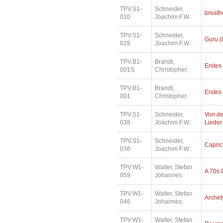
TPV.S1-
Schneider,
breath
010
Joachim F.W.:
TPV.S1-
Schneider,
Guru (I
028
Joachim F.W.:
TPV.B1-
Brandt,
Erste
001S
Christopher:
TPV.B1-
Brandt,
Erste
001
Christopher:
TPV.S1-
Schneider,
Von de
038
Joachim F.W.:
Lieder
TPV.S1-
Schneider,
Capri
036
Joachim F.W.:
TPV.W1-
Walter, Stefan
A 70s 
059
Johannes:
TPV.W1-
Walter, Stefan
Archety
046
Johannes:
TPV.W1-
Walter, Stefan