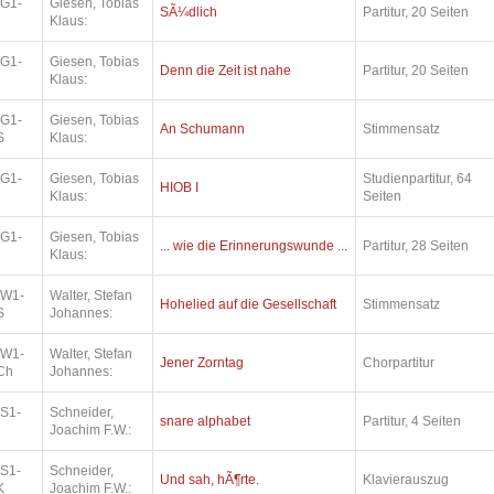
.G1-
Giesen, Tobias
SÃ¼dlich
Partitur, 20 Seiten
Klaus:
.G1-
Giesen, Tobias
Denn die Zeit ist nahe
Partitur, 20 Seiten
Klaus:
.G1-
Giesen, Tobias
An Schumann
Stimmensatz
S
Klaus:
.G1-
Giesen, Tobias
Studienpartitur, 64
HIOB I
Klaus:
Seiten
.G1-
Giesen, Tobias
... wie die Erinnerungswunde ...
Partitur, 28 Seiten
Klaus:
.W1-
Walter, Stefan
Hohelied auf die Gesellschaft
Stimmensatz
S
Johannes:
.W1-
Walter, Stefan
Jener Zorntag
Chorpartitur
Ch
Johannes:
.S1-
Schneider,
snare alphabet
Partitur, 4 Seiten
Joachim F.W.:
.S1-
Schneider,
Und sah, hÃ¶rte.
Klavierauszug
K
Joachim F.W.: