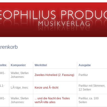
renkorb
ellnr.
Komponist
Werktitel
Ausgabe
.W1-
Walter, Stefan
Zweites Hohelied (2. Fassung)
Partitur
Johannes:
L1-
Partitur mit Stimmen,
LÃ¼tge, Ines:
Kerze und Ã–llicht
12 Seiten
.W1-
Walter, Stefan
... und die Nacht des Todes
Partitur, ca. 100
Johannes:
verhÃ¼llte alles
Seiten