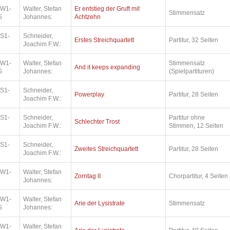
.W1-
Walter, Stefan
Er entstieg der Gruft mit
Stimmensatz
S
Johannes:
Achtzehn
.S1-
Schneider,
Erstes Streichquartett
Partitur, 32 Seiten
Joachim F.W.:
.W1-
Walter, Stefan
Stimmensatz
And it keeps expanding
S
Johannes:
(Spielpartituren)
.S1-
Schneider,
Powerplay
Partitur, 28 Seiten
Joachim F.W.:
.S1-
Schneider,
Partitur ohne
Schlechter Trost
Joachim F.W.:
Stimmen, 12 Seiten
.S1-
Schneider,
Zweites Streichquartett
Partitur, 28 Seiten
Joachim F.W.:
.W1-
Walter, Stefan
Zorntag II
Chorpartitur, 4 Seiten
Johannes:
.W1-
Walter, Stefan
Arie der Lysistrate
Stimmensatz
S
Johannes:
.W1-
Walter, Stefan