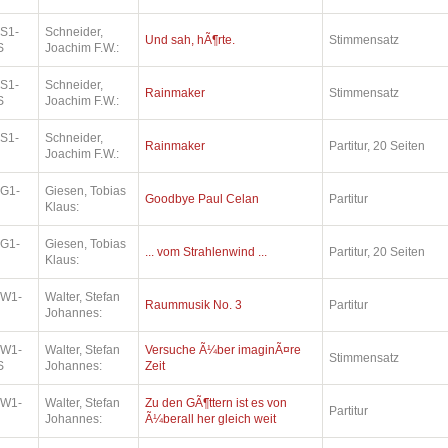
.S1-
Schneider,
Und sah, hÃ¶rte.
Stimmensatz
S
Joachim F.W.:
.S1-
Schneider,
Rainmaker
Stimmensatz
S
Joachim F.W.:
.S1-
Schneider,
Rainmaker
Partitur, 20 Seiten
Joachim F.W.:
.G1-
Giesen, Tobias
Goodbye Paul Celan
Partitur
Klaus:
.G1-
Giesen, Tobias
... vom Strahlenwind ...
Partitur, 20 Seiten
Klaus:
.W1-
Walter, Stefan
Raummusik No. 3
Partitur
Johannes:
.W1-
Walter, Stefan
Versuche Ã¼ber imaginÃ¤re
Stimmensatz
S
Johannes:
Zeit
.W1-
Walter, Stefan
Zu den GÃ¶ttern ist es von
Partitur
Johannes:
Ã¼berall her gleich weit