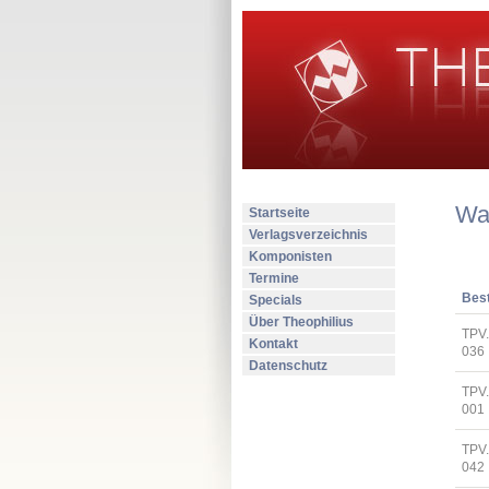
Wa
Startseite
Verlagsverzeichnis
Komponisten
Termine
Best
Specials
Über Theophilius
TPV
Kontakt
036
Datenschutz
TPV.
001
TPV
042