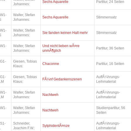
Sechs Aquarelle
Partitur, 24 Seiten
Johannes:
.W1-
Walter, Stefan
Sechs Aquarelle
Stimmensatz
S
Johannes:
.W1-
Walter, Stefan
Sie fanden keinen Halt mehr
Stimmensatz
S
Johannes:
.W1-
Walter, Stefan
Und nicht lieben wÃ¤re
Partitur, 36 Seiten
Johannes:
unmÃ¶glich
.G1-
Giesen, Tobias
Chaconne
Partitur, 16 Seiten
Klaus:
.G1-
Giesen, Tobias
AuffÃ¼hrungs-
FÃ¼nf Gedankenszenen
LM
Klaus:
Leihmaterial
.W1-
Walter, Stefan
AuffÃ¼hrungs-
Nachtweh
LM
Johannes:
Leihmaterial
.W1-
Walter, Stefan
Studienpartitur, 56
Nachtweh
Johannes:
Seiten
.S1-
Schneider,
AuffÃ¼hrungs-
SylphidentÃ¤nze
L
Joachim F.W.:
Leihmaterial