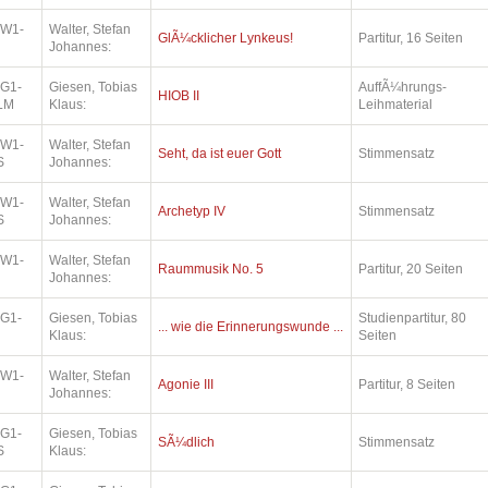
.W1-
Walter, Stefan
GlÃ¼cklicher Lynkeus!
Partitur, 16 Seiten
Johannes:
.G1-
Giesen, Tobias
AuffÃ¼hrungs-
HIOB II
LM
Klaus:
Leihmaterial
.W1-
Walter, Stefan
Seht, da ist euer Gott
Stimmensatz
S
Johannes:
.W1-
Walter, Stefan
Archetyp IV
Stimmensatz
S
Johannes:
.W1-
Walter, Stefan
Raummusik No. 5
Partitur, 20 Seiten
Johannes:
.G1-
Giesen, Tobias
Studienpartitur, 80
... wie die Erinnerungswunde ...
Klaus:
Seiten
.W1-
Walter, Stefan
Agonie III
Partitur, 8 Seiten
Johannes:
.G1-
Giesen, Tobias
SÃ¼dlich
Stimmensatz
S
Klaus: