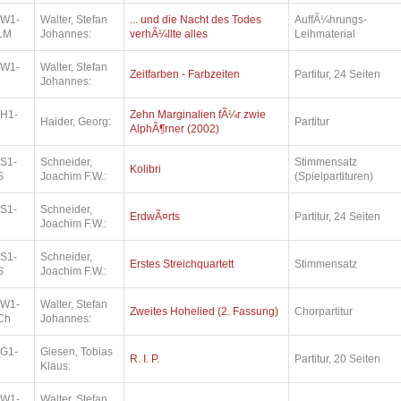
.W1-
Walter, Stefan
... und die Nacht des Todes
AuffÃ¼hrungs-
LM
Johannes:
verhÃ¼llte alles
Leihmaterial
.W1-
Walter, Stefan
Zeitfarben - Farbzeiten
Partitur, 24 Seiten
Johannes:
.H1-
Zehn Marginalien fÃ¼r zwie
Haider, Georg:
Partitur
AlphÃ¶rner (2002)
.S1-
Schneider,
Stimmensatz
Kolibri
S
Joachim F.W.:
(Spielpartituren)
.S1-
Schneider,
ErdwÃ¤rts
Partitur, 24 Seiten
Joachim F.W.:
.S1-
Schneider,
Erstes Streichquartett
Stimmensatz
S
Joachim F.W.:
.W1-
Walter, Stefan
Zweites Hohelied (2. Fassung)
Chorpartitur
Ch
Johannes:
.G1-
Giesen, Tobias
R. I. P.
Partitur, 20 Seiten
Klaus:
.W1-
Walter, Stefan