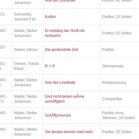
Arie der Lysistrate
Partitur, 40 Seiten
Johannes:
.S1-
Schneider,
Kolibri
Partitur, 20 Seiten
Joachim F.W.:
.W1-
Walter, Stefan
Er entstieg der Gruft mit
Partitur, 52 Seiten
Johannes:
Achtzehn
.S2-
Sieber, Adrian:
Die gestundete Zeit
Partitur
.G1-
Giesen, Tobias
R. I. P.
Stimmensatz
S
Klaus:
.W1-
Walter, Stefan
Arie der Lysistrate
Klavierauszug
K
Johannes:
.W1-
Walter, Stefan
Und nicht lieben wÃ¤re
Chorpartitur
Ch
Johannes:
unmÃ¶glich
.W1-
Walter, Stefan
Partitur ohne
SchÃ¶schersch
Johannes:
Stimmen, 16 Seiten
.W1-
Walter, Stefan
Sie fanden keinen Halt mehr
Partitur, 20 Seiten
Johannes: