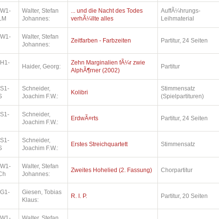
.W1-
Walter, Stefan
... und die Nacht des Todes
AuffÃ¼hrungs-
LM
Johannes:
verhÃ¼llte alles
Leihmaterial
.W1-
Walter, Stefan
Zeitfarben - Farbzeiten
Partitur, 24 Seiten
Johannes:
.H1-
Zehn Marginalien fÃ¼r zwie
Haider, Georg:
Partitur
AlphÃ¶rner (2002)
.S1-
Schneider,
Stimmensatz
Kolibri
S
Joachim F.W.:
(Spielpartituren)
.S1-
Schneider,
ErdwÃ¤rts
Partitur, 24 Seiten
Joachim F.W.:
.S1-
Schneider,
Erstes Streichquartett
Stimmensatz
S
Joachim F.W.:
.W1-
Walter, Stefan
Zweites Hohelied (2. Fassung)
Chorpartitur
Ch
Johannes:
.G1-
Giesen, Tobias
R. I. P.
Partitur, 20 Seiten
Klaus:
.W1-
Walter, Stefan