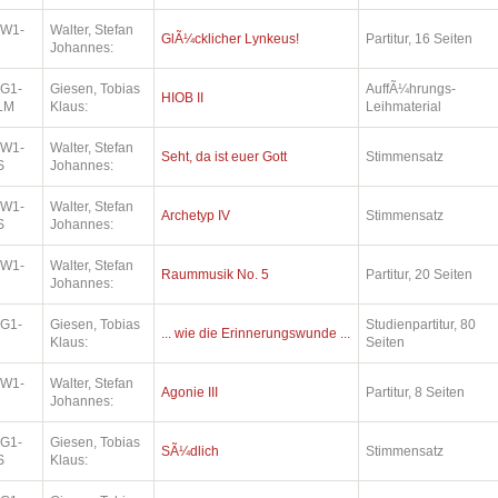
.W1-
Walter, Stefan
GlÃ¼cklicher Lynkeus!
Partitur, 16 Seiten
Johannes:
.G1-
Giesen, Tobias
AuffÃ¼hrungs-
HIOB II
LM
Klaus:
Leihmaterial
.W1-
Walter, Stefan
Seht, da ist euer Gott
Stimmensatz
S
Johannes:
.W1-
Walter, Stefan
Archetyp IV
Stimmensatz
S
Johannes:
.W1-
Walter, Stefan
Raummusik No. 5
Partitur, 20 Seiten
Johannes:
.G1-
Giesen, Tobias
Studienpartitur, 80
... wie die Erinnerungswunde ...
Klaus:
Seiten
.W1-
Walter, Stefan
Agonie III
Partitur, 8 Seiten
Johannes:
.G1-
Giesen, Tobias
SÃ¼dlich
Stimmensatz
S
Klaus: