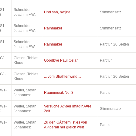
.S1-
Schneider,
Und sah, hÃ¶rte.
Stimmensatz
S
Joachim F.W.:
.S1-
Schneider,
Rainmaker
Stimmensatz
S
Joachim F.W.:
.S1-
Schneider,
Rainmaker
Partitur, 20 Seiten
Joachim F.W.:
.G1-
Giesen, Tobias
Goodbye Paul Celan
Partitur
Klaus:
.G1-
Giesen, Tobias
... vom Strahlenwind ...
Partitur, 20 Seiten
Klaus:
.W1-
Walter, Stefan
Raummusik No. 3
Partitur
Johannes:
.W1-
Walter, Stefan
Versuche Ã¼ber imaginÃ¤re
Stimmensatz
S
Johannes:
Zeit
.W1-
Walter, Stefan
Zu den GÃ¶ttern ist es von
Partitur
Johannes:
Ã¼berall her gleich weit