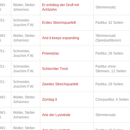
.W1-
Walter, Stefan
Er entstieg der Gruft mit
Stimmensatz
S
Johannes:
Achtzehn
.S1-
Schneider,
Erstes Streichquartett
Partitur, 32 Seiten
Joachim F.W.:
.W1-
Walter, Stefan
Stimmensatz
And it keeps expanding
S
Johannes:
(Spielpartituren)
.S1-
Schneider,
Powerplay
Partitur, 28 Seiten
Joachim F.W.:
.S1-
Schneider,
Partitur ohne
Schlechter Trost
Joachim F.W.:
Stimmen, 12 Seiten
.S1-
Schneider,
Zweites Streichquartett
Partitur, 28 Seiten
Joachim F.W.:
.W1-
Walter, Stefan
Zorntag II
Chorpartitur, 4 Seiten
Johannes:
.W1-
Walter, Stefan
Arie der Lysistrate
Stimmensatz
S
Johannes:
.W1-
Walter, Stefan