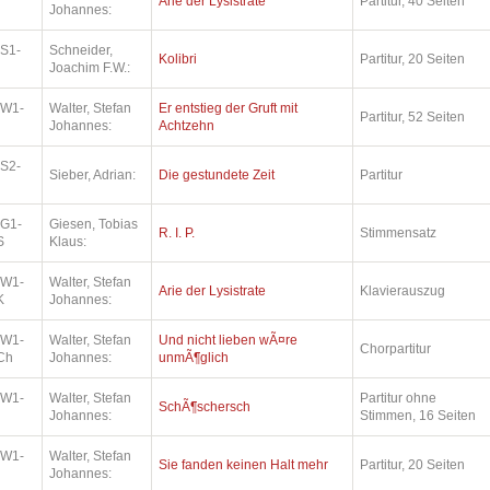
Arie der Lysistrate
Partitur, 40 Seiten
Johannes:
.S1-
Schneider,
Kolibri
Partitur, 20 Seiten
Joachim F.W.:
.W1-
Walter, Stefan
Er entstieg der Gruft mit
Partitur, 52 Seiten
Johannes:
Achtzehn
.S2-
Sieber, Adrian:
Die gestundete Zeit
Partitur
.G1-
Giesen, Tobias
R. I. P.
Stimmensatz
S
Klaus:
.W1-
Walter, Stefan
Arie der Lysistrate
Klavierauszug
K
Johannes:
.W1-
Walter, Stefan
Und nicht lieben wÃ¤re
Chorpartitur
Ch
Johannes:
unmÃ¶glich
.W1-
Walter, Stefan
Partitur ohne
SchÃ¶schersch
Johannes:
Stimmen, 16 Seiten
.W1-
Walter, Stefan
Sie fanden keinen Halt mehr
Partitur, 20 Seiten
Johannes: