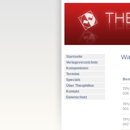
Wa
Startseite
Verlagsverzeichnis
Komponisten
Termine
Best
Specials
Über Theophilius
TPV
Kontakt
036
Datenschutz
TPV.
001
TPV
042