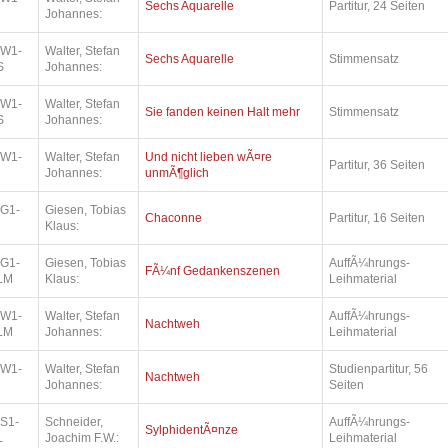
Sechs Aquarelle
Partitur, 24 Seiten
Johannes:
.W1-
Walter, Stefan
Sechs Aquarelle
Stimmensatz
S
Johannes:
.W1-
Walter, Stefan
Sie fanden keinen Halt mehr
Stimmensatz
S
Johannes:
.W1-
Walter, Stefan
Und nicht lieben wÃ¤re
Partitur, 36 Seiten
Johannes:
unmÃ¶glich
.G1-
Giesen, Tobias
Chaconne
Partitur, 16 Seiten
Klaus:
.G1-
Giesen, Tobias
AuffÃ¼hrungs-
FÃ¼nf Gedankenszenen
LM
Klaus:
Leihmaterial
.W1-
Walter, Stefan
AuffÃ¼hrungs-
Nachtweh
LM
Johannes:
Leihmaterial
.W1-
Walter, Stefan
Studienpartitur, 56
Nachtweh
Johannes:
Seiten
.S1-
Schneider,
AuffÃ¼hrungs-
SylphidentÃ¤nze
L
Joachim F.W.:
Leihmaterial