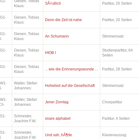
.G1-
Giesen, Tobias
SÃ¼dlich
Partitur, 20 Seiten
Klaus:
.G1-
Giesen, Tobias
Denn die Zeit ist nahe
Partitur, 20 Seiten
Klaus:
.G1-
Giesen, Tobias
An Schumann
Stimmensatz
S
Klaus:
.G1-
Giesen, Tobias
Studienpartitur, 64
HIOB I
Klaus:
Seiten
.G1-
Giesen, Tobias
... wie die Erinnerungswunde ...
Partitur, 28 Seiten
Klaus:
.W1-
Walter, Stefan
Hohelied auf die Gesellschaft
Stimmensatz
S
Johannes:
.W1-
Walter, Stefan
Jener Zorntag
Chorpartitur
Ch
Johannes:
.S1-
Schneider,
snare alphabet
Partitur, 4 Seiten
Joachim F.W.:
.S1-
Schneider,
Und sah, hÃ¶rte.
Klavierauszug
K
Joachim F.W.: