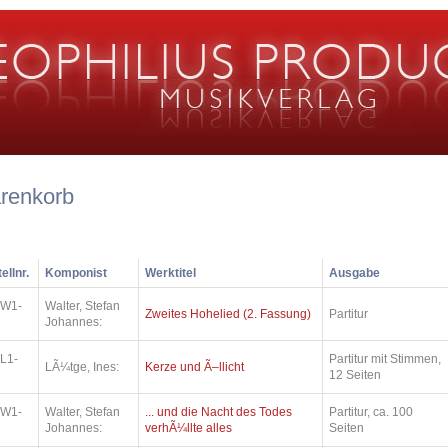
renkorb
ellnr.
Komponist
Werktitel
Ausgabe
.W1-
Walter, Stefan
Zweites Hohelied (2. Fassung)
Partitur
Johannes:
L1-
Partitur mit Stimmen,
LÃ¼tge, Ines:
Kerze und Ã–llicht
12 Seiten
.W1-
Walter, Stefan
... und die Nacht des Todes
Partitur, ca. 100
Johannes:
verhÃ¼llte alles
Seiten