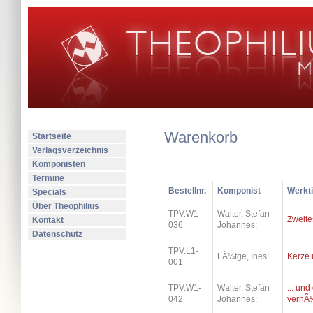
Warenkorb
Startseite
Verlagsverzeichnis
Komponisten
Termine
Bestellnr.
Komponist
Werkti
Specials
Über Theophilius
TPV.W1-
Walter, Stefan
Zweite
Kontakt
036
Johannes:
Datenschutz
TPV.L1-
LÃ¼tge, Ines:
Kerze 
001
TPV.W1-
Walter, Stefan
... un
042
Johannes:
verhÃ¼