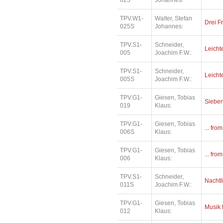
025
Johannes:
TPV.W1-
Walter, Stefan
Drei F
025S
Johannes:
TPV.S1-
Schneider,
Leichte
005
Joachim F.W.:
TPV.S1-
Schneider,
Leichte
005S
Joachim F.W.:
TPV.G1-
Giesen, Tobias
Siebe
019
Klaus:
TPV.G1-
Giesen, Tobias
... fro
006S
Klaus:
TPV.G1-
Giesen, Tobias
... fro
006
Klaus:
TPV.S1-
Schneider,
Nachtl
011S
Joachim F.W.:
TPV.G1-
Giesen, Tobias
Musik 
012
Klaus: