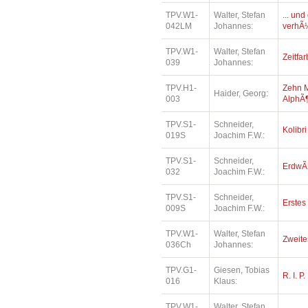
TPV.W1-
Walter, Stefan
... un
042LM
Johannes:
verhÃ¼
TPV.W1-
Walter, Stefan
Zeitfa
039
Johannes:
TPV.H1-
Zehn M
Haider, Georg:
003
AlphÃ¶
TPV.S1-
Schneider,
Kolibri
019S
Joachim F.W.:
TPV.S1-
Schneider,
ErdwÃ
032
Joachim F.W.:
TPV.S1-
Schneider,
Erstes 
009S
Joachim F.W.:
TPV.W1-
Walter, Stefan
Zweite
036Ch
Johannes:
TPV.G1-
Giesen, Tobias
R. I. P.
016
Klaus:
TPV.W1-
Walter, Stefan