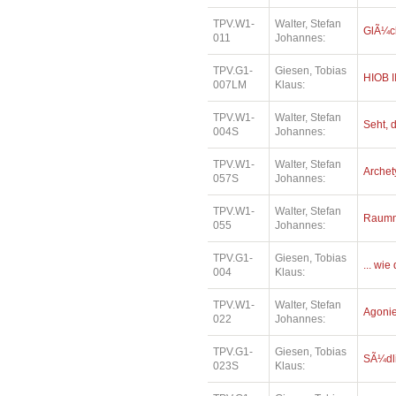
TPV.W1-
Walter, Stefan
GlÃ¼ck
011
Johannes:
TPV.G1-
Giesen, Tobias
HIOB I
007LM
Klaus:
TPV.W1-
Walter, Stefan
Seht, d
004S
Johannes:
TPV.W1-
Walter, Stefan
Archet
057S
Johannes:
TPV.W1-
Walter, Stefan
Raumm
055
Johannes:
TPV.G1-
Giesen, Tobias
... wi
004
Klaus:
TPV.W1-
Walter, Stefan
Agonie 
022
Johannes:
TPV.G1-
Giesen, Tobias
SÃ¼dl
023S
Klaus: