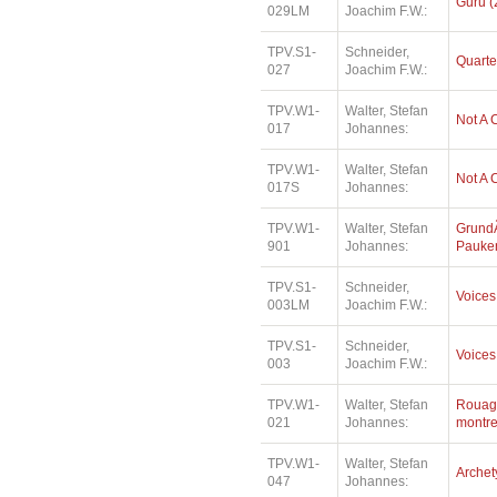
Guru (
029LM
Joachim F.W.:
TPV.S1-
Schneider,
Quarte
027
Joachim F.W.:
TPV.W1-
Walter, Stefan
Not A 
017
Johannes:
TPV.W1-
Walter, Stefan
Not A 
017S
Johannes:
TPV.W1-
Walter, Stefan
Grund
901
Johannes:
Pauke
TPV.S1-
Schneider,
Voices
003LM
Joachim F.W.:
TPV.S1-
Schneider,
Voices
003
Joachim F.W.:
TPV.W1-
Walter, Stefan
Rouag
021
Johannes:
montr
TPV.W1-
Walter, Stefan
Archet
047
Johannes: