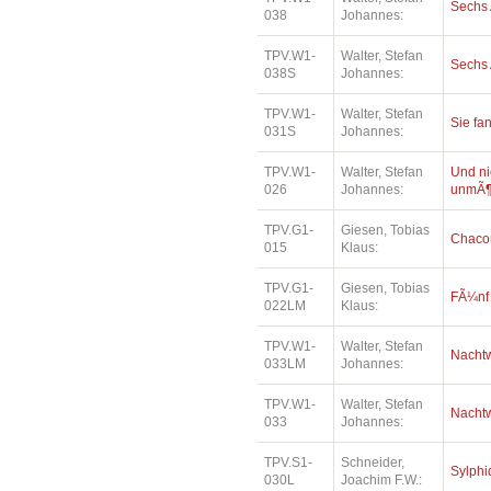
Sechs 
038
Johannes:
TPV.W1-
Walter, Stefan
Sechs 
038S
Johannes:
TPV.W1-
Walter, Stefan
Sie fa
031S
Johannes:
TPV.W1-
Walter, Stefan
Und ni
026
Johannes:
unmÃ¶
TPV.G1-
Giesen, Tobias
Chaco
015
Klaus:
TPV.G1-
Giesen, Tobias
FÃ¼nf
022LM
Klaus:
TPV.W1-
Walter, Stefan
Nacht
033LM
Johannes:
TPV.W1-
Walter, Stefan
Nacht
033
Johannes:
TPV.S1-
Schneider,
Sylph
030L
Joachim F.W.: