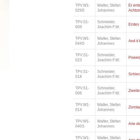
TPV.W1-
Walter, Stefan
Er ents
029S
Johannes:
Achtz
TPV.S1-
Schneider,
Erstes 
009
Joachim F.W.:
TPV.W1-
Walter, Stefan
And it
044S
Johannes:
TPV.S1-
Schneider,
Power
023
Joachim F.W.:
TPV.S1-
Schneider,
Schlec
018
Joachim F.W.:
TPV.S1-
Schneider,
Zweite
006
Joachim F.W.:
TPV.W1-
Walter, Stefan
Zorntag
014
Johannes:
TPV.W1-
Walter, Stefan
Arie de
040S
Johannes:
TPV.W1-
Walter, Stefan