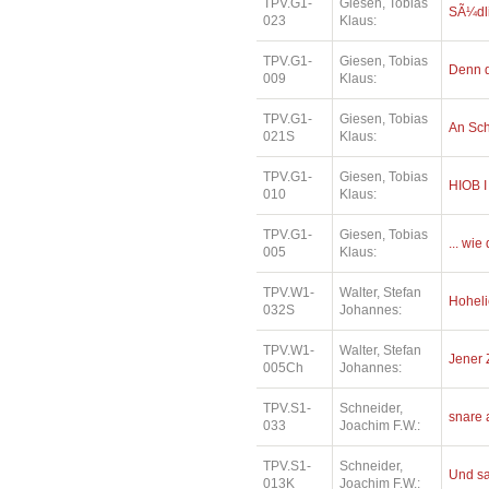
TPV.G1-
Giesen, Tobias
SÃ¼dl
023
Klaus:
TPV.G1-
Giesen, Tobias
Denn d
009
Klaus:
TPV.G1-
Giesen, Tobias
An Sc
021S
Klaus:
TPV.G1-
Giesen, Tobias
HIOB I
010
Klaus:
TPV.G1-
Giesen, Tobias
... wi
005
Klaus:
TPV.W1-
Walter, Stefan
Hoheli
032S
Johannes:
TPV.W1-
Walter, Stefan
Jener 
005Ch
Johannes:
TPV.S1-
Schneider,
snare 
033
Joachim F.W.:
TPV.S1-
Schneider,
Und sa
013K
Joachim F.W.: