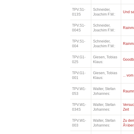
TPV.S1-
Schneider,
Und sa
013S
Joachim F.W.:
TPV.S1-
Schneider,
Rainm
004S
Joachim F.W.:
TPV.S1-
Schneider,
Rainm
004
Joachim F.W.:
TPV.G1-
Giesen, Tobias
Goodb
025
Klaus:
TPV.G1-
Giesen, Tobias
... vom
001
Klaus:
TPV.W1-
Walter, Stefan
Raumm
053
Johannes:
TPV.W1-
Walter, Stefan
Versu
034S
Johannes:
Zeit
TPV.W1-
Walter, Stefan
Zu den
003
Johannes:
Ã¼bera