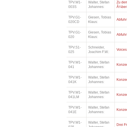
TPV.W1-
Walter, Stefan
Zu den
003S
Johannes:
Ã¼bera
TPV.G1-
Giesen, Tobias
Abfuhr
020CD
Klaus:
TPV.G1-
Giesen, Tobias
Abfuhr
020
Klaus:
TPV.S1-
Schneider,
Voices
025
Joachim F.W.:
TPV.W1-
Walter, Stefan
Konzer
041
Johannes:
TPV.W1-
Walter, Stefan
Konzer
041K
Johannes:
TPV.W1-
Walter, Stefan
Konzer
041LM
Johannes:
TPV.W1-
Walter, Stefan
Konzer
041E
Johannes:
TPV.W1-
Walter, Stefan
Drei F