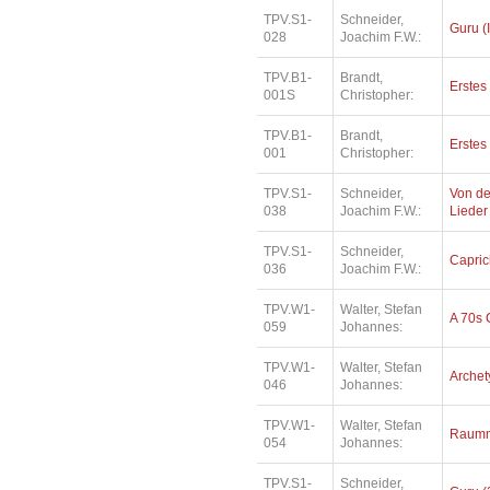
TPV.S1-
Schneider,
Guru (I
028
Joachim F.W.:
TPV.B1-
Brandt,
Erste
001S
Christopher:
TPV.B1-
Brandt,
Erste
001
Christopher:
TPV.S1-
Schneider,
Von de
038
Joachim F.W.:
Lieder
TPV.S1-
Schneider,
Capri
036
Joachim F.W.:
TPV.W1-
Walter, Stefan
A 70s 
059
Johannes:
TPV.W1-
Walter, Stefan
Archety
046
Johannes:
TPV.W1-
Walter, Stefan
Raumm
054
Johannes:
TPV.S1-
Schneider,