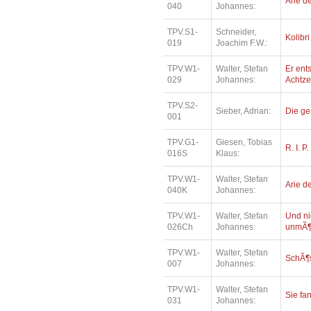
Arie de
040
Johannes:
TPV.S1-
Schneider,
Kolibri
019
Joachim F.W.:
TPV.W1-
Walter, Stefan
Er ents
029
Johannes:
Achtz
TPV.S2-
Sieber, Adrian:
Die ge
001
TPV.G1-
Giesen, Tobias
R. I. P.
016S
Klaus:
TPV.W1-
Walter, Stefan
Arie de
040K
Johannes:
TPV.W1-
Walter, Stefan
Und ni
026Ch
Johannes:
unmÃ¶
TPV.W1-
Walter, Stefan
SchÃ¶
007
Johannes:
TPV.W1-
Walter, Stefan
Sie fa
031
Johannes: