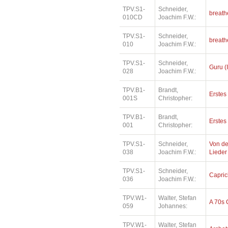
TPV.S1-
Schneider,
breath
010CD
Joachim F.W.:
TPV.S1-
Schneider,
breath
010
Joachim F.W.:
TPV.S1-
Schneider,
Guru (I
028
Joachim F.W.:
TPV.B1-
Brandt,
Erste
001S
Christopher:
TPV.B1-
Brandt,
Erste
001
Christopher:
TPV.S1-
Schneider,
Von de
038
Joachim F.W.:
Lieder
TPV.S1-
Schneider,
Capri
036
Joachim F.W.:
TPV.W1-
Walter, Stefan
A 70s 
059
Johannes:
TPV.W1-
Walter, Stefan