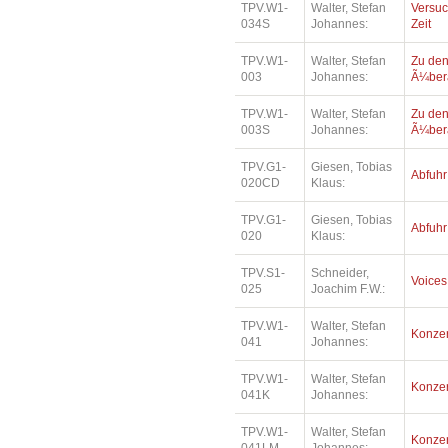
TPV.W1-
Walter, Stefan
Versu
034S
Johannes:
Zeit
TPV.W1-
Walter, Stefan
Zu den
003
Johannes:
Ã¼bera
TPV.W1-
Walter, Stefan
Zu den
003S
Johannes:
Ã¼bera
TPV.G1-
Giesen, Tobias
Abfuhr
020CD
Klaus:
TPV.G1-
Giesen, Tobias
Abfuhr
020
Klaus:
TPV.S1-
Schneider,
Voices
025
Joachim F.W.:
TPV.W1-
Walter, Stefan
Konzer
041
Johannes:
TPV.W1-
Walter, Stefan
Konzer
041K
Johannes:
TPV.W1-
Walter, Stefan
Konzer