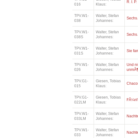
R. I. P.
016
Klaus:
TPV.W1-
Walter, Stefan
Sechs 
038
Johannes:
TPV.W1-
Walter, Stefan
Sechs 
038S
Johannes:
TPV.W1-
Walter, Stefan
Sie fa
031S
Johannes:
TPV.W1-
Walter, Stefan
Und ni
026
Johannes:
unmÃ¶
TPV.G1-
Giesen, Tobias
Chaco
015
Klaus:
TPV.G1-
Giesen, Tobias
FÃ¼nf
022LM
Klaus:
TPV.W1-
Walter, Stefan
Nacht
033LM
Johannes:
TPV.W1-
Walter, Stefan
Nacht
033
Johannes: