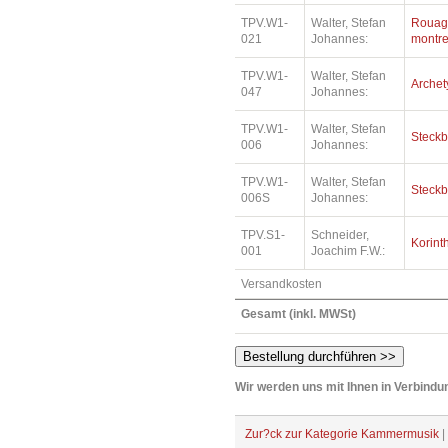
TPV.W1-
Walter, Stefan
Rouag
021
Johannes:
montr
TPV.W1-
Walter, Stefan
Archet
047
Johannes:
TPV.W1-
Walter, Stefan
Steckb
006
Johannes:
TPV.W1-
Walter, Stefan
Steckb
006S
Johannes:
TPV.S1-
Schneider,
Korint
001
Joachim F.W.:
Versandkosten
Gesamt (inkl. MWSt)
Wir werden uns mit Ihnen in Verbindun
Zur?ck zur Kategorie Kammermusik
|