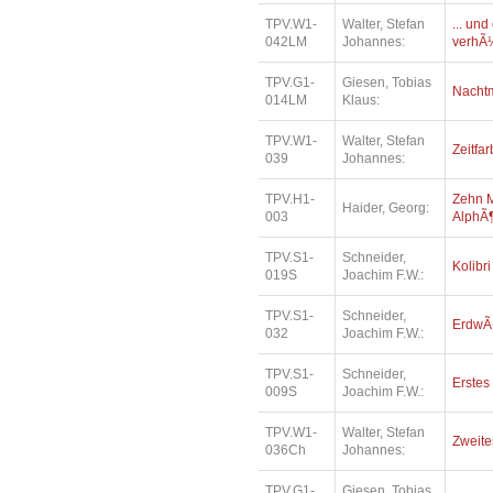
TPV.W1-
Walter, Stefan
... un
042LM
Johannes:
verhÃ¼
TPV.G1-
Giesen, Tobias
Nacht
014LM
Klaus:
TPV.W1-
Walter, Stefan
Zeitfa
039
Johannes:
TPV.H1-
Zehn M
Haider, Georg:
003
AlphÃ¶
TPV.S1-
Schneider,
Kolibri
019S
Joachim F.W.:
TPV.S1-
Schneider,
ErdwÃ
032
Joachim F.W.:
TPV.S1-
Schneider,
Erstes 
009S
Joachim F.W.:
TPV.W1-
Walter, Stefan
Zweite
036Ch
Johannes:
TPV.G1-
Giesen, Tobias