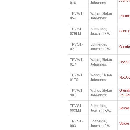
Archety
046
Johannes:
TPV.W1-
Walter, Stefan
Raumm
054
Johannes:
TPV.S1-
Schneider,
Guru (
029LM
Joachim F.W.:
TPV.S1-
Schneider,
Quarte
027
Joachim F.W.:
TPV.W1-
Walter, Stefan
Not A 
017
Johannes:
TPV.W1-
Walter, Stefan
Not A 
017S
Johannes:
TPV.W1-
Walter, Stefan
Grund
901
Johannes:
Pauke
TPV.S1-
Schneider,
Voices
003LM
Joachim F.W.:
TPV.S1-
Schneider,
Voices
003
Joachim F.W.: