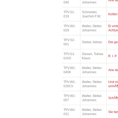
Arie de
040
Johannes:
TPV.S1-
Schneider,
Kolibri
019
Joachim F.W.:
TPV.W1-
Walter, Stefan
Er ents
029
Johannes:
Achtz
TPV.S2-
Sieber, Adrian:
Die ge
001
TPV.G1-
Giesen, Tobias
R. I. P.
016S
Klaus:
TPV.W1-
Walter, Stefan
Arie de
040K
Johannes:
TPV.W1-
Walter, Stefan
Und ni
026Ch
Johannes:
unmÃ¶
TPV.W1-
Walter, Stefan
SchÃ¶
007
Johannes:
TPV.W1-
Walter, Stefan
Sie fa
031
Johannes: