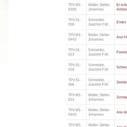
TPV.W1-
Walter, Stefan
Er ents
029S
Johannes:
Achtz
TPV.S1-
Schneider,
Erstes 
009
Joachim F.W.:
TPV.W1-
Walter, Stefan
And it
044S
Johannes:
TPV.S1-
Schneider,
Power
023
Joachim F.W.:
TPV.S1-
Schneider,
Schlec
018
Joachim F.W.:
TPV.S1-
Schneider,
Zweite
006
Joachim F.W.:
TPV.W1-
Walter, Stefan
Zorntag
014
Johannes:
TPV.W1-
Walter, Stefan
Arie de
040S
Johannes:
TPV.W1-
Walter, Stefan