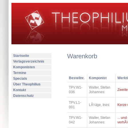
Warenkorb
Startseite
Verlagsverzeichnis
Komponisten
Termine
Bestellnr.
Komponist
Werkti
Specials
Über Theophilius
TPV.W1-
Walter, Stefan
Zweite
Kontakt
036
Johannes:
Datenschutz
TPV.L1-
LÃ¼tge, Ines:
Kerze 
001
TPV.W1-
Walter, Stefan
... un
042
Johannes:
verhÃ¼