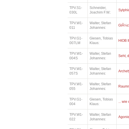
TPV.S1-
Schneider,
Sylph
030L
Joachim F.W.:
TPV.W1-
Walter, Stefan
GlÃ¼ck
011
Johannes:
TPV.G1-
Giesen, Tobias
HIOB I
007LM
Klaus:
TPV.W1-
Walter, Stefan
Seht, d
004S
Johannes:
TPV.W1-
Walter, Stefan
Archet
057S
Johannes:
TPV.W1-
Walter, Stefan
Raumm
055
Johannes:
TPV.G1-
Giesen, Tobias
... wi
004
Klaus:
TPV.W1-
Walter, Stefan
Agonie 
022
Johannes: