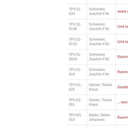
TPV.S1-
Schneider,
snare 
033
Joachim F.W.:
TPV.S1-
Schneider,
Und sa
013K
Joachim F.W.:
TPV.S1-
Schneider,
Und sa
013S
Joachim F.W.:
TPV.S1-
Schneider,
Rainm
004S
Joachim F.W.:
TPV.S1-
Schneider,
Rainm
004
Joachim F.W.:
TPV.G1-
Giesen, Tobias
Goodb
025
Klaus:
TPV.G1-
Giesen, Tobias
... vom
001
Klaus:
TPV.W1-
Walter, Stefan
Raumm
053
Johannes: