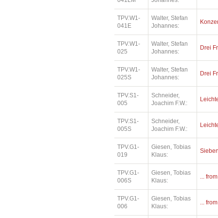
041LM
Johannes:
TPV.W1-
Walter, Stefan
Konzer
041E
Johannes:
TPV.W1-
Walter, Stefan
Drei F
025
Johannes:
TPV.W1-
Walter, Stefan
Drei F
025S
Johannes:
TPV.S1-
Schneider,
Leichte
005
Joachim F.W.:
TPV.S1-
Schneider,
Leichte
005S
Joachim F.W.:
TPV.G1-
Giesen, Tobias
Siebe
019
Klaus:
TPV.G1-
Giesen, Tobias
... fro
006S
Klaus:
TPV.G1-
Giesen, Tobias
... fro
006
Klaus: