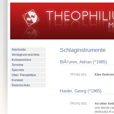
Schlaginstrumente
Startseite
Verlagsverzeichnis
Komponisten
BlÃ¼mm, Adrian (*1985)
Termine
Specials
TPV.B2-001
Klee Gedrom
Über Theophilius
Kontakt
Datenschutz
Haider, Georg (*1965)
TPV.H1-001
An other kind
une danse ca
derbouka et 