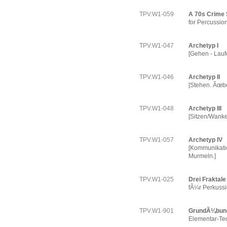
TPV.W1-059
A 70s Crime 
for Percussio
TPV.W1-047
Archetyp I
[Gehen - Lauf
TPV.W1-046
Archetyp II
[Stehen. Ãœbe
TPV.W1-048
Archetyp III
[Sitzen/Wanke
TPV.W1-057
Archetyp IV
[Kommunikatio
Murmeln.]
TPV.W1-025
Drei Fraktale
fÃ¼r Perkussi
TPV.W1-901
GrundÃ¼bung
Elementar-Te