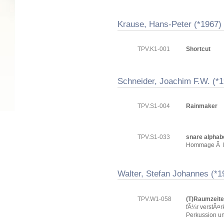
Krause, Hans-Peter (*1967)
TPV.K1-001
Shortcut
Schneider, Joachim F.W. (*
TPV.S1-004
Rainmaker
TPV.S1-033
snare alphab
Hommage Ã B
Walter, Stefan Johannes (*1
TPV.W1-058
(T)Raumzeite
fÃ¼r verstÃ¤rk
Perkussion un