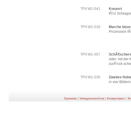
TPV.W1-041
Konzert
fÃ¼r Schlagz
TPV.W1-018
Marche bizar
Prozession f
TPV.W1-007
SchÃ¶scher
oder: mit der
zurÃ¼ck schl
TPV.W1-036
Zweites Hohe
in vier Bilder
Startseite
|
Verlagsverzeichnis
|
Komponisten
|
Te