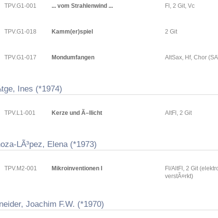
TPV.G1-001
... vom Strahlenwind ...
Fl, 2 Git, Vc
TPV.G1-018
Kamm(er)spiel
2 Git
TPV.G1-017
Mondumfangen
AltSax, Hf, Chor (S
tge, Ines (*1974)
TPV.L1-001
Kerze und Ã–llicht
AltFl, 2 Git
oza-LÃ³pez, Elena (*1973)
TPV.M2-001
Mikroinventionen I
Fl/AltFl, 2 Git (elekt
verstÃ¤rkt)
neider, Joachim F.W. (*1970)