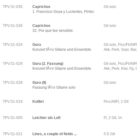
TPV.S1-035
Caprichos
Git solo
1. Francisco Goya y Lucientes, Pintor.
TPV.S1-036
Caprichos
Git solo
32. Por que fue sensible.
TPV.S1-024
Guru
Git solo, Picc/Fl/AltF
Konzert fÃ¼r Gitarre und Ensemble
Akk, Perk, Sopr, Bar,
TPV.S1-029
Guru (2. Fassung)
Git solo, Picc/Fl/AltF
Konzert fÃ¼r Gitarre und Ensemble
Akk, Perk, Klar, Fg, 
TPV.S1-028
Guru (II)
Git solo
Fassung fÃ¼r Gitarre solo
TPV.S1-019
Kolibri
Picc/AltFl, 2 Git
TPV.S1-005
Leichter als Luft
Fl, 2 Git, Vc
TPV.S1-021
Lines, a couple of fields ...
5 E-Git