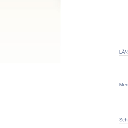
LÃ¼
Men
Sch