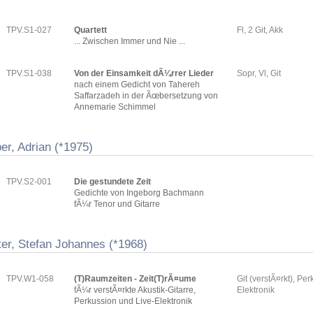
TPV.S1-027
Quartett
Fl, 2 Git, Akk
... Zwischen Immer und Nie ...
TPV.S1-038
Von der Einsamkeit dÃ¼rrer Lieder
Sopr, Vl, Git
nach einem Gedicht von Tahereh
Saffarzadeh in der Ãœbersetzung von
Annemarie Schimmel
er, Adrian (*1975)
TPV.S2-001
Die gestundete Zeit
Gedichte von Ingeborg Bachmann
fÃ¼r Tenor und Gitarre
ter, Stefan Johannes (*1968)
TPV.W1-058
(T)Raumzeiten - Zeit(T)rÃ¤ume
Git (verstÃ¤rkt), Per
fÃ¼r verstÃ¤rkte Akustik-Gitarre,
Elektronik
Perkussion und Live-Elektronik