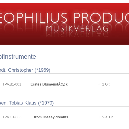
pfinstrumente
dt, Christopher (*1969)
TPV.B1-001
Erstes BlumenstÃ¼ck
Fl, 2 Git
sen, Tobias Klaus (*1970)
TPV.G1-006
... from uneasy dreams ...
Fl, Vla, Hf