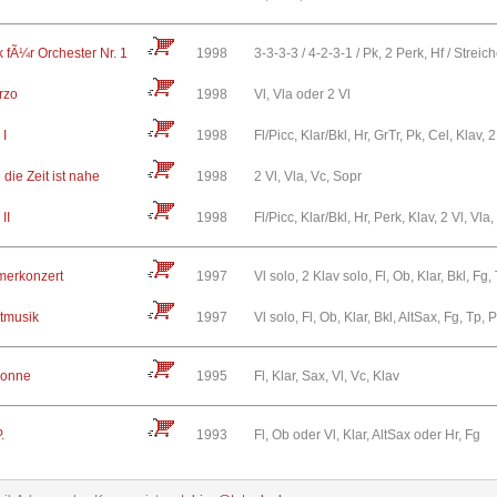
 fÃ¼r Orchester Nr. 1
1998
3-3-3-3 / 4-2-3-1 / Pk, 2 Perk, Hf / Streic
rzo
1998
Vl, Vla oder 2 Vl
 I
1998
Fl/Picc, Klar/Bkl, Hr, GrTr, Pk, Cel, Klav, 
die Zeit ist nahe
1998
2 Vl, Vla, Vc, Sopr
II
1998
Fl/Picc, Klar/Bkl, Hr, Perk, Klav, 2 Vl, Vla
erkonzert
1997
Vl solo, 2 Klav solo, Fl, Ob, Klar, Bkl, Fg,
tmusik
1997
Vl solo, Fl, Ob, Klar, Bkl, AltSax, Fg, Tp, 
onne
1995
Fl, Klar, Sax, Vl, Vc, Klav
.
1993
Fl, Ob oder Vl, Klar, AltSax oder Hr, Fg