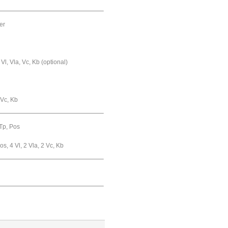
her
2 Vl, Vla, Vc, Kb (optional)
, Vc, Kb
 Tp, Pos
Pos, 4 Vl, 2 Vla, 2 Vc, Kb