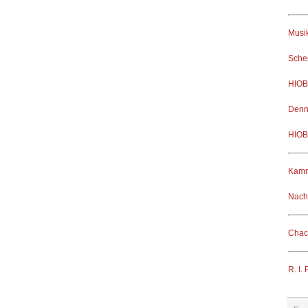
Musik
Sche
HIOB
Denn 
HIOB 
Kamm
Nach
Chac
R. I. P