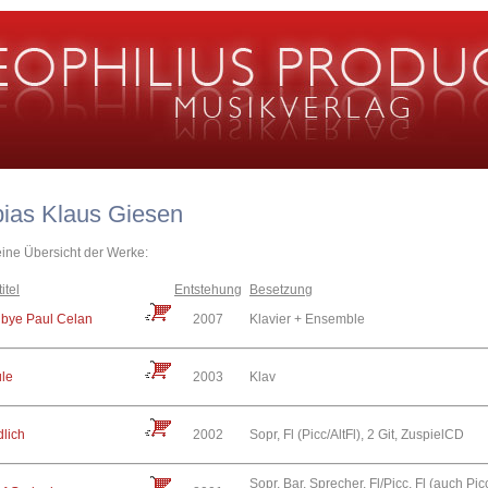
bias Klaus Giesen
eine Übersicht der Werke:
itel
Entstehung
Besetzung
bye Paul Celan
2007
Klavier + Ensemble
le
2003
Klav
lich
2002
Sopr, Fl (Picc/AltFl), 2 Git, ZuspielCD
Sopr, Bar, Sprecher, Fl/Picc, Fl (auch Pic