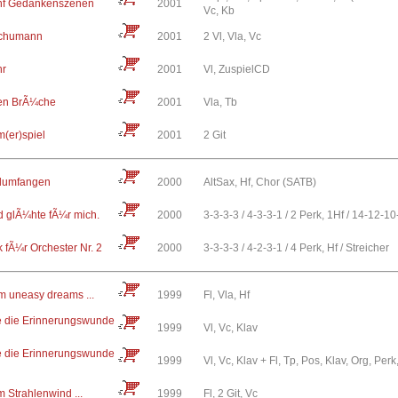
f Gedankenszenen
2001
Vc, Kb
chumann
2001
2 Vl, Vla, Vc
hr
2001
Vl, ZuspielCD
en BrÃ¼che
2001
Vla, Tb
(er)spiel
2001
2 Git
umfangen
2000
AltSax, Hf, Chor (SATB)
nd glÃ¼hte fÃ¼r mich.
2000
3-3-3-3 / 4-3-3-1 / 2 Perk, 1Hf / 14-12-1
 fÃ¼r Orchester Nr. 2
2000
3-3-3-3 / 4-2-3-1 / 4 Perk, Hf / Streicher
rom uneasy dreams ...
1999
Fl, Vla, Hf
ie die Erinnerungswunde
1999
Vl, Vc, Klav
ie die Erinnerungswunde
1999
Vl, Vc, Klav + Fl, Tp, Pos, Klav, Org, Perk
om Strahlenwind ...
1999
Fl, 2 Git, Vc