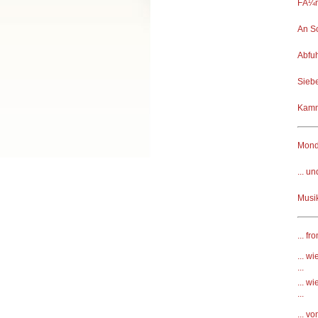
FÃ¼n
An S
Abfu
Sieb
Kamm
Mond
... u
Musik
... f
... w
...
... w
...
... v