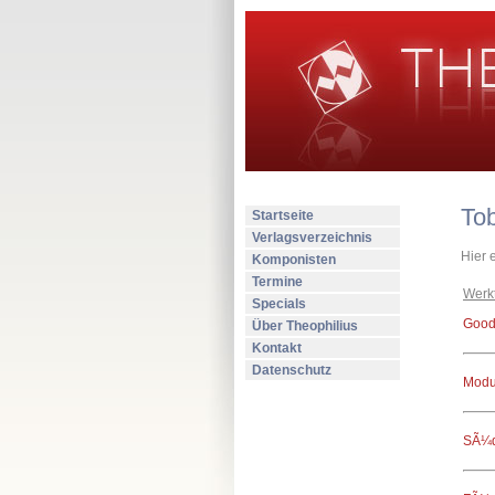
To
Startseite
Verlagsverzeichnis
Hier 
Komponisten
Termine
Werkt
Specials
Good
Über Theophilius
Kontakt
Datenschutz
Modu
SÃ¼d