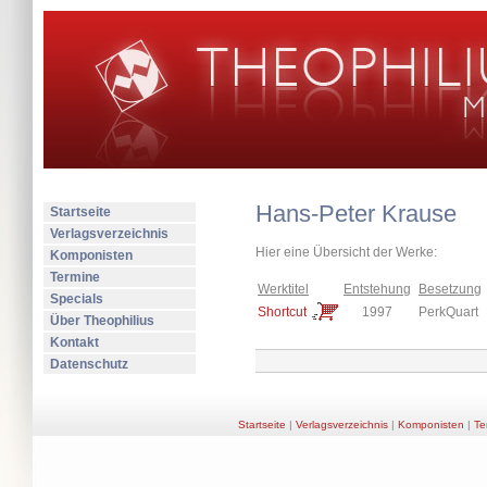
Hans-Peter Krause
Startseite
Verlagsverzeichnis
Hier eine Übersicht der Werke:
Komponisten
Termine
Werktitel
Entstehung
Besetzung
Specials
Shortcut
1997
PerkQuart
Über Theophilius
Kontakt
Datenschutz
Startseite
|
Verlagsverzeichnis
|
Komponisten
|
Te