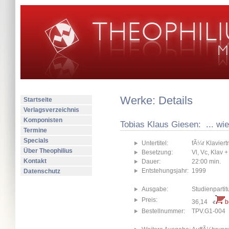
Werke: Details
Startseite
Verlagsverzeichnis
Komponisten
Tobias Klaus Giesen: ... wie
Termine
Specials
Untertitel:
fÃ¼r Klavier
Über Theophilius
Besetzung:
Vl, Vc, Klav +
Kontakt
Dauer:
22:00 min.
Entstehungsjahr:
1999
Datenschutz
Ausgabe:
Studienpartit
Preis:
36,14
b
Bestellnummer:
TPV.G1-004