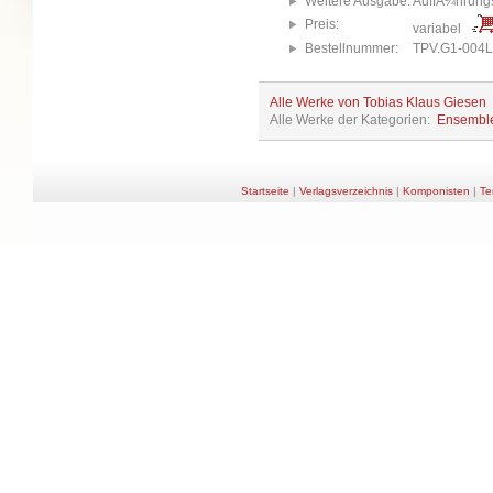
Weitere Ausgabe:
AuffÃ¼hrungs
Preis:
variabel
Bestellnummer:
TPV.G1-004
Alle Werke von Tobias Klaus Giesen
Alle Werke der Kategorien:
Ensembl
Startseite
|
Verlagsverzeichnis
|
Komponisten
|
Te