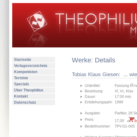
Werke: Details
Startseite
Verlagsverzeichnis
Komponisten
Tobias Klaus Giesen: ... wie
Termine
Specials
Untertitel:
Fassung fÃ¼r 
Über Theophilius
Besetzung:
Vl, Vc, Klav
Kontakt
Dauer:
17:00 min.
Entstehungsjahr:
1999
Datenschutz
Ausgabe:
Partitur, 28 S
Preis:
17,00
b
Bestellnummer:
TPV.G1-005