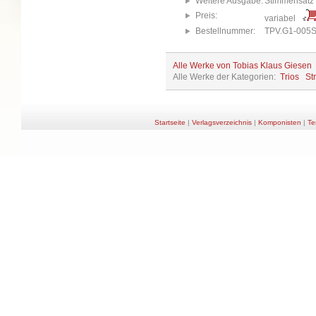
Weitere Ausgabe:
Stimmensatz
Preis:
variabel
Bestellnummer:
TPV.G1-005
Alle Werke von Tobias Klaus Giesen
Alle Werke der Kategorien:
Trios
St
Startseite
|
Verlagsverzeichnis
|
Komponisten
|
Te