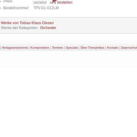
Preis:
variabel
bestellen
Bestellnummer:
TPV.G1-012LM
e Werke von Tobias Klaus Giesen
e Werke der Kategorien:
Orchester
|
Verlagsverzeichnis
|
Komponisten
|
Termine
|
Specials
|
Über Theophilius
|
Kontakt
|
Datenschut