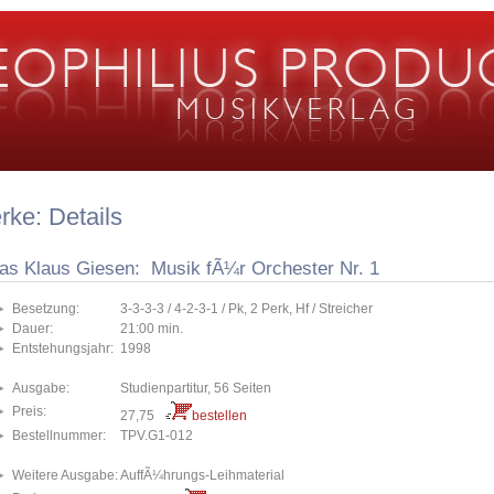
ke: Details
ias Klaus Giesen: Musik fÃ¼r Orchester Nr. 1
Besetzung:
3-3-3-3 / 4-2-3-1 / Pk, 2 Perk, Hf / Streicher
Dauer:
21:00 min.
Entstehungsjahr:
1998
Ausgabe:
Studienpartitur, 56 Seiten
Preis:
27,75
bestellen
Bestellnummer:
TPV.G1-012
Weitere Ausgabe:
AuffÃ¼hrungs-Leihmaterial