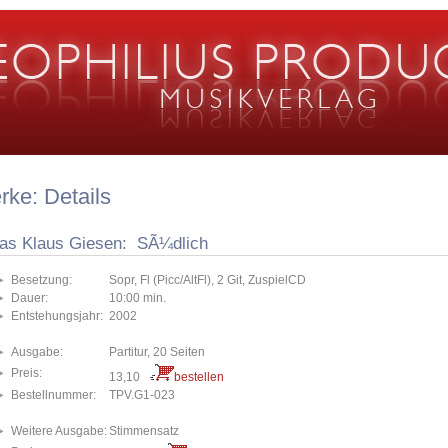
ke: Details
ias Klaus Giesen: SÃ¼dlich
Besetzung:
Sopr, Fl (Picc/AltFl), 2 Git, ZuspielCD
Dauer:
10:00 min.
Entstehungsjahr:
2002
Ausgabe:
Partitur, 20 Seiten
Preis:
13,10
bestellen
Bestellnummer:
TPV.G1-023
Weitere Ausgabe:
Stimmensatz