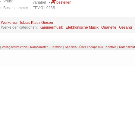
Preis:
variabel
bestellen
Bestellnummer:
TPV.G1-023S
e Werke von Tobias Klaus Giesen
e Werke der Kategorien:
Kammermusik
Elektronische Musik
Quartette
Gesang
|
Verlagsverzeichnis
|
Komponisten
|
Termine
|
Specials
|
Über Theophilius
|
Kontakt
|
Datenschut