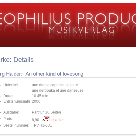
ke: Details
rg Haider: An other kind of lovesong
Untertitel:
une danse capricieuse pour
une derbouka et une danseuse
Dauer:
10:45 min.
Entstehungsjahr:
2000
Ausgabe:
Partitur, 10 Seiten
Preis:
8,90
bestellen
Bestellnummer:
TPV.H1-001